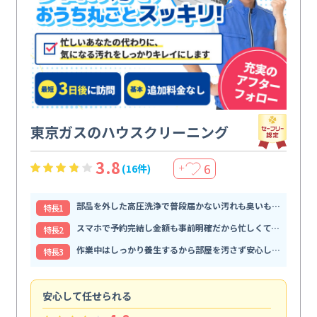
東京ガスのハウスクリーニング
3.8
6
(16件)
＋
部品を外した高圧洗浄で普段届かない汚れも臭いもすっきり解消
特⻑1
スマホで予約完結し金額も事前明確だから忙しくても頼みやすい
特⻑2
作業中はしっかり養生するから部屋を汚さず安心して任せられる
特⻑3
安心して任せられる
見