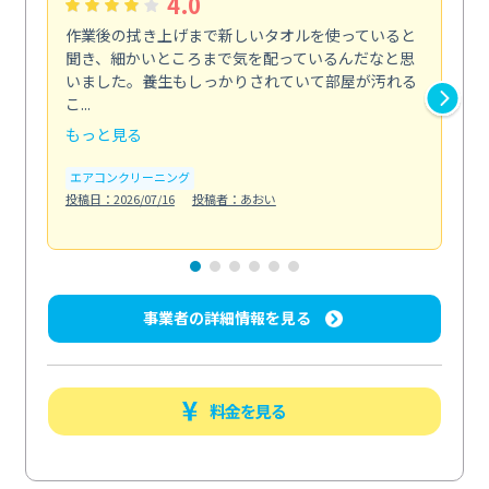
4.0
作業後の拭き上げまで新しいタオルを使っていると
ベ
聞き、細かいところまで気を配っているんだなと思
単
いました。養生もしっかりされていて部屋が汚れる
が
こ...
回...
もっと見る
も
エアコンクリーニング
ベラ
投稿日：2026/07/16
投稿者：あおい
投稿日
事業者の詳細情報を見る
料金を見る