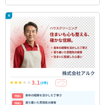
6
株式会社アルク
3.1
(5件)
＋
長年の経験を活かした丁寧さ
特⻑1
落ち着いた雰囲気の接客
特⻑2