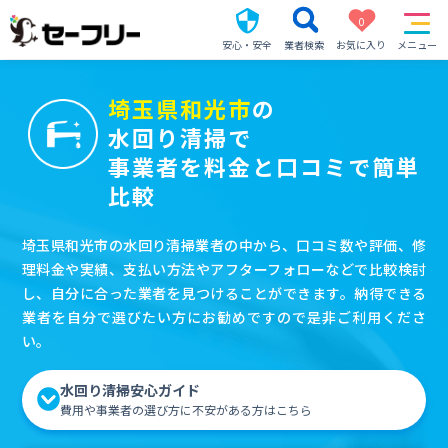
0
安心・安全
業者検索
お気に入り
メニュー
埼玉県和光市
の
水回り清掃で
事業者を料金と口コミで簡単
比較
埼玉県和光市の水回り清掃業者の中から、口コミ数や評価、修
理料金や実績、支払い方法やアフターフォローなどで比較検討
し、自分に合った業者を見つけることができます。納得できる
業者を自分で選びたい方にお勧めですので是非ご利用くださ
い。
水回り清掃安心ガイド
費用や事業者の選び方に不安がある方はこちら