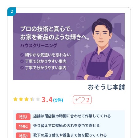
2
おそうじ本舗
3.4
2
(9件)
＋
店舗は閉店後の時間に合わせて作業してくれる
特⻑1
張り替えずに壁紙の汚れを染色で直せる
特⻑2
靴下の履き替えや養生まで気を配ってくれる
特⻑3