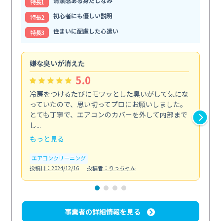
清潔感ある身だしなみ
特⻑1
初心者にも優しい説明
特⻑2
住まいに配慮した心遣い
特⻑3
嫌な臭いが消えた
頼
5.0
冷房をつけるたびにモワッとした臭いがして気にな
毎
っていたので、思い切ってプロにお願いしました。
し
とても丁寧で、エアコンのカバーを外して内部まで
口
し...
な...
もっと見る
も
エアコンクリーニング
水
投稿日：2024/12/16
投稿者：りっちゃん
投稿日
事業者の詳細情報を見る