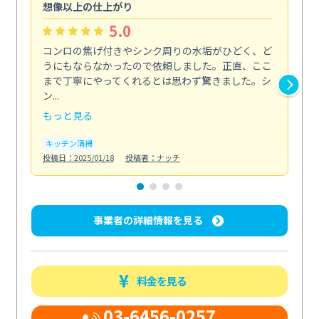
想像以上の仕上がり
ス
5.0
コンロの焦げ付きやシンク周りの水垢がひどく、ど
油
うにもならなかったので依頼しました。正直、ここ
し
まで丁寧にやってくれるとは思わず驚きました。シ
浄
ン...
2...
もっと見る
も
キッチン清掃
キ
投稿日：2025/01/18
投稿者：ナッチ
投稿日
事業者の詳細情報を見る
料金を見る
03-6456-0257