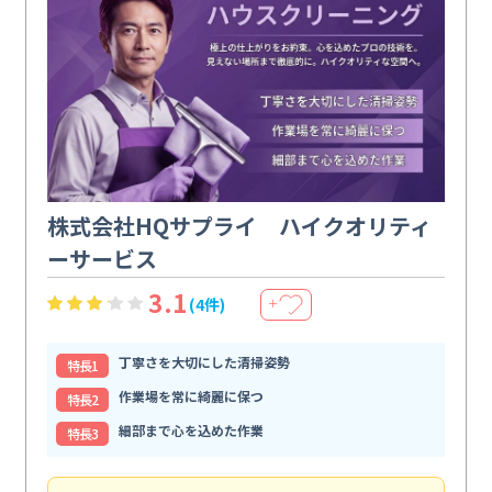
株式会社HQサプライ ハイクオリティ
ーサービス
3.1
(4件)
＋
丁寧さを大切にした清掃姿勢
特⻑1
作業場を常に綺麗に保つ
特⻑2
細部まで心を込めた作業
特⻑3