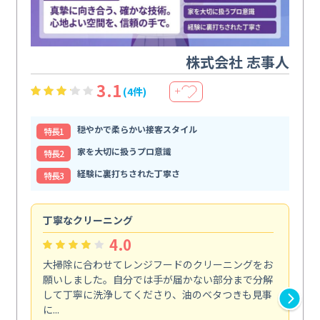
株式会社 志事人
3.1
(4件)
＋
穏やかで柔らかい接客スタイル
特⻑1
家を大切に扱うプロ意識
特⻑2
経験に裏打ちされた丁寧さ
特⻑3
丁寧なクリーニング
サ
4.0
大掃除に合わせてレンジフードのクリーニングをお
ト
願いしました。自分では手が届かない部分まで分解
の
して丁寧に洗浄してくださり、油のベタつきも見事
れ
に...
け...