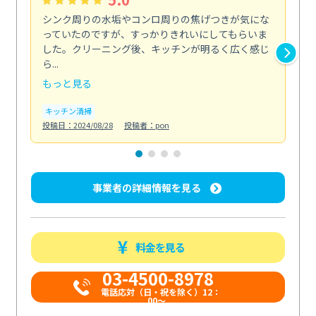
シンク周りの水垢やコンロ周りの焦げつきが気にな
ト
っていたのですが、すっかりきれいにしてもらいま
依
した。クリーニング後、キッチンが明るく広く感じ
ッ
ら...
か...
もっと見る
も
キッチン清掃
ト
投稿日：2024/08/28
投稿者：pon
投稿日
事業者の詳細情報を見る
料金を見る
03-4500-8978
電話応対（日・祝を除く）12：
00～...