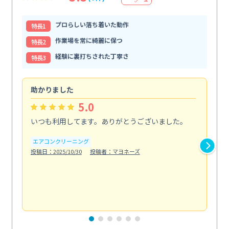
プロらしい落ち着いた動作
特⻑1
作業場を常に綺麗に保つ
特⻑2
経験に裏打ちされた丁寧さ
特⻑3
助かりました
助
5.0
いつも利用してます。ありがとうございました。
綺
く
エアコンクリーニング
投稿日：2025/10/30
投稿者：マヨネーズ
エ
投稿日