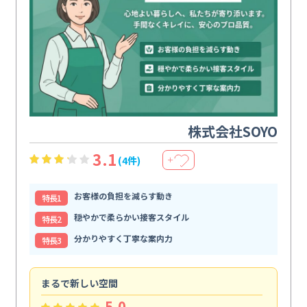
株式会社SOYO
3.1
(4件)
＋
お客様の負担を減らす動き
特⻑1
穏やかで柔らかい接客スタイル
特⻑2
分かりやすく丁寧な案内力
特⻑3
まるで新しい空間
清
5.0