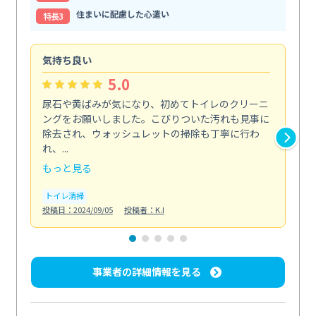
住まいに配慮した心遣い
特⻑3
気持ち良い
頼
5.0
尿石や黄ばみが気になり、初めてトイレのクリーニ
エ
ングをお願いしました。こびりついた汚れも見事に
で
除去され、ウォッシュレットの掃除も丁寧に行わ
浄
れ、...
も...
もっと見る
も
トイレ清掃
エ
投稿日：2024/09/05
投稿者：K.I
投稿日
事業者の詳細情報を見る