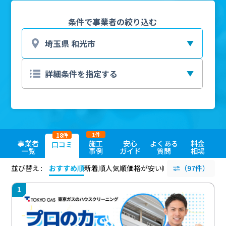
条件で事業者の絞り込む
1
18
件
件
事業者
施工
安心
よくある
料金
口コミ
一覧
事例
ガイド
質問
相場
並び替え :
おすすめ順
新着順
人気順
価格が安い順
評価が高い順
（97件）
評価
1