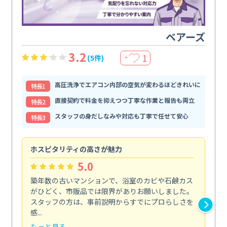
ベアーズ
3.2
1
(5件)
＋
高圧洗浄でエアコン内部の空気が変わるほどきれいに
特⻑1
直接契約で料金を抑えつつ丁寧な作業と報告も両立
特⻑2
スタッフの身だしなみや対応も丁寧で任せて安心
特⻑3
ホスピタリティの高さが魅力
法
5.0
築年数の古いマンションで、浴室のカビや石鹸カス
会
がひどく、市販品では限界がありお願いしました。
し
スタッフの方は、事前説明からすでにプロらしさを
あ
感...
い...
もっと見る
も