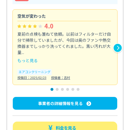
空気が変わった
浴
4.0
夏前の点検も兼ねて依頼。以前はフィルターだけ自
掃
分で掃除していましたが、今回は奥のファンや熱交
た
換器までしっかり洗ってくれました。黒い汚れが大
キ
量...
安...
もっと見る
も
エアコンクリーニング
お
投稿日：2025/02/23
投稿者：吉村
投稿日
事業者の詳細情報を見る
料金を見る