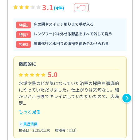
3.1
(4件)
＋
床の隅やスイッチ周りまで手が入る
特⻑1
レンジフードは外せる部品をすべて外して洗う
特⻑2
家事代行と水回りの清掃を組み合わせられる
特⻑3
徹底的に
助
5.0
水垢や黒カビが気になっていた浴室の掃除を徹底的
体
にやっていただけました。仕上がりは文句なし。細
掃
かいところまでキレイにしていただいたので、大満
内
足...
の...
もっと見る
も
お風呂清掃
水
投稿日：2025/01/30
投稿者：ぽぽ
投稿日