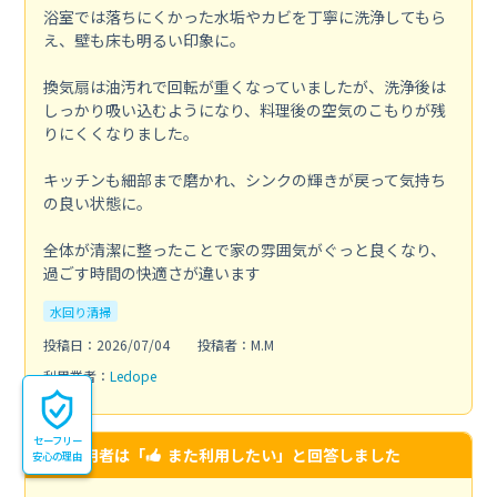
浴室では落ちにくかった水垢やカビを丁寧に洗浄してもら
え、壁も床も明るい印象に。
換気扇は油汚れで回転が重くなっていましたが、洗浄後は
しっかり吸い込むようになり、料理後の空気のこもりが残
りにくくなりました。
キッチンも細部まで磨かれ、シンクの輝きが戻って気持ち
の良い状態に。
全体が清潔に整ったことで家の雰囲気がぐっと良くなり、
過ごす時間の快適さが違います
水回り清掃
投稿日：2026/07/04
投稿者：M.M
利用業者：
Ledope
セーフリー
この利用者は「
また利用したい
」と回答しました
安心の理由