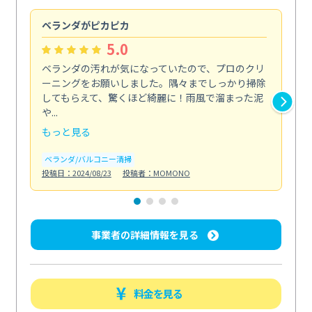
ベランダがピカピカ
今
5.0
ベランダの汚れが気になっていたので、プロのクリ
掃
ーニングをお願いしました。隅々までしっかり掃除
し
してもらえて、驚くほど綺麗に！雨風で溜まった泥
あ
や...
年...
もっと見る
も
ベランダ/バルコニー清掃
エ
投稿日：2024/08/23
投稿者：MOMONO
投稿日
事業者の詳細情報を見る
料金を見る