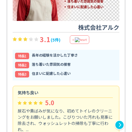
株式会社アルク
3.1
(5件)
＋
長年の経験を活かした丁寧さ
特⻑1
落ち着いた雰囲気の接客
特⻑2
住まいに配慮した心遣い
特⻑3
気持ち良い
頼
5.0
尿石や黄ばみが気になり、初めてトイレのクリーニ
エ
ングをお願いしました。こびりついた汚れも見事に
で
除去され、ウォッシュレットの掃除も丁寧に行わ
浄
れ、...
も...