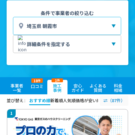
条件で事業者の絞り込む
1
18
件
件
事業者
施工
安心
よくある
料金
口コミ
一覧
事例
ガイド
質問
相場
並び替え :
おすすめ順
新着順
人気順
価格が安い順
評価が高い順
（87件）
評価
1