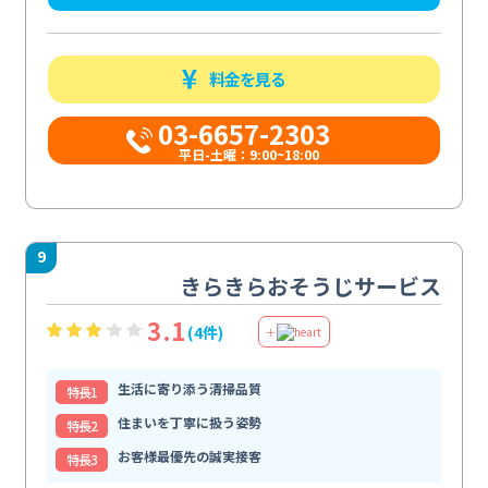
料金を見る
03-6657-2303
平日-土曜：9:00~18:00
9
きらきらおそうじサービス
3.1
(4件)
＋
生活に寄り添う清掃品質
特⻑1
住まいを丁寧に扱う姿勢
特⻑2
お客様最優先の誠実接客
特⻑3