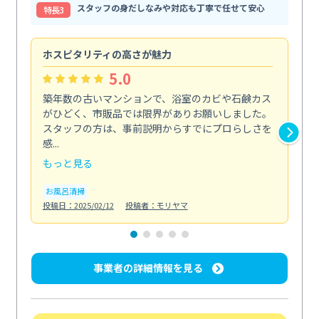
スタッフの身だしなみや対応も丁寧で任せて安心
特⻑3
ホスピタリティの高さが魅力
法
5.0
築年数の古いマンションで、浴室のカビや石鹸カス
会
がひどく、市販品では限界がありお願いしました。
し
スタッフの方は、事前説明からすでにプロらしさを
あ
感...
い...
もっと見る
も
お風呂清掃
ト
投稿日：2025/02/12
投稿者：モリヤマ
投稿日
事業者の詳細情報を見る