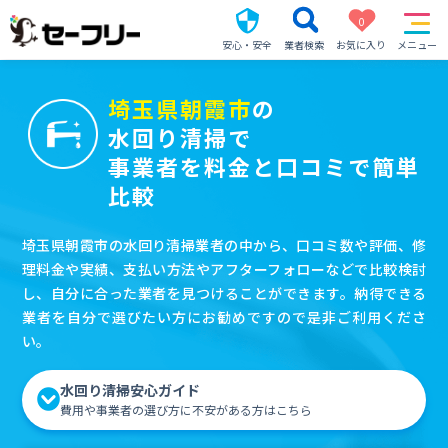
0
安心・安全
業者検索
お気に入り
メニュー
埼玉県朝霞市
の
水回り清掃で
事業者を料金と口コミで簡単
比較
埼玉県朝霞市の水回り清掃業者の中から、口コミ数や評価、修
理料金や実績、支払い方法やアフターフォローなどで比較検討
し、自分に合った業者を見つけることができます。納得できる
業者を自分で選びたい方にお勧めですので是非ご利用くださ
い。
水回り清掃安心ガイド
費用や事業者の選び方に不安がある方はこちら