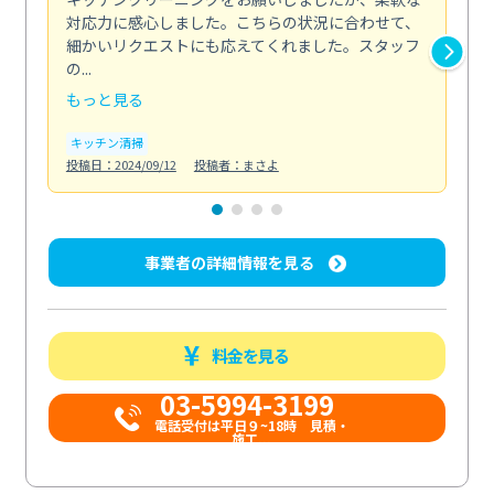
対応力に感心しました。こちらの状況に合わせて、
丁
細かいリクエストにも応えてくれました。スタッフ
が
の...
た...
もっと見る
も
キッチン清掃
エ
投稿日：2024/09/12
投稿者：まさよ
投稿日
事業者の詳細情報を見る
料金を見る
03-5994-3199
電話受付は平日９~18時 見積・
施工...