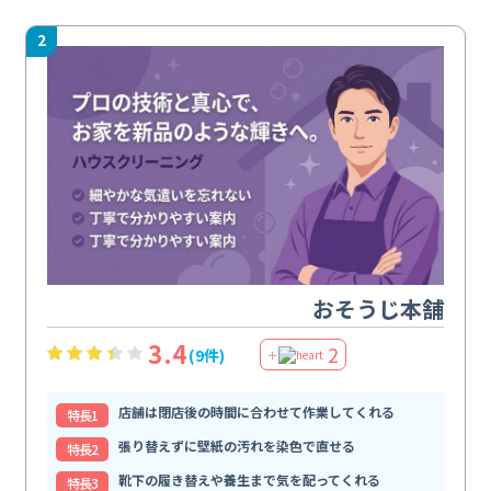
2
おそうじ本舗
3.4
2
(9件)
＋
店舗は閉店後の時間に合わせて作業してくれる
特⻑1
張り替えずに壁紙の汚れを染色で直せる
特⻑2
靴下の履き替えや養生まで気を配ってくれる
特⻑3