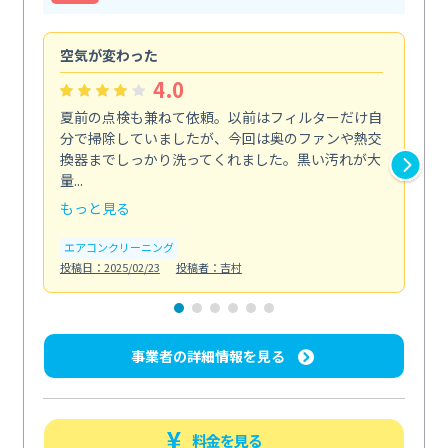
空気が変わった
浴
4.0
夏前の点検も兼ねて依頼。以前はフィルターだけ自
掃
分で掃除していましたが、今回は奥のファンや熱交
た
換器までしっかり洗ってくれました。黒い汚れが大
キ
量...
安...
もっと見る
も
エアコンクリーニング
お
投稿日：2025/02/23
投稿者：吉村
投稿日
事業者の詳細情報を見る
料金を見る