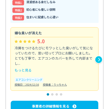
清潔感ある身だしなみ
特⻑1
初心者にも優しい説明
特⻑2
住まいに配慮した心遣い
特⻑3
嫌な臭いが消えた
頼
5.0
冷房をつけるたびにモワッとした臭いがして気にな
毎
っていたので、思い切ってプロにお願いしました。
し
とても丁寧で、エアコンのカバーを外して内部まで
口
し...
な...
もっと見る
も
エアコンクリーニング
水
投稿日：2024/12/16
投稿者：りっちゃん
投稿日
事業者の詳細情報を見る