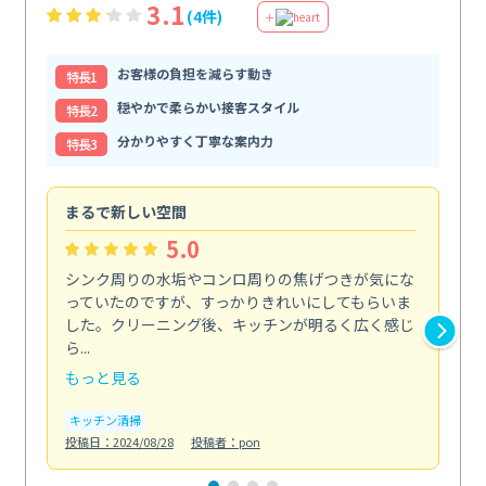
3.1
(4件)
＋
お客様の負担を減らす動き
特⻑1
穏やかで柔らかい接客スタイル
特⻑2
分かりやすく丁寧な案内力
特⻑3
まるで新しい空間
清
5.0
シンク周りの水垢やコンロ周りの焦げつきが気にな
ト
っていたのですが、すっかりきれいにしてもらいま
依
した。クリーニング後、キッチンが明るく広く感じ
ッ
ら...
か...
もっと見る
も
キッチン清掃
ト
投稿日：2024/08/28
投稿者：pon
投稿日