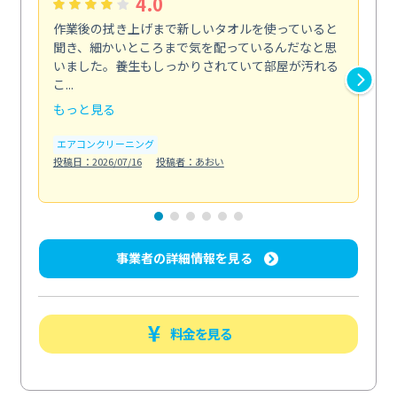
4.0
作業後の拭き上げまで新しいタオルを使っていると
ベ
聞き、細かいところまで気を配っているんだなと思
単
いました。養生もしっかりされていて部屋が汚れる
が
こ...
回...
もっと見る
も
エアコンクリーニング
ベラ
投稿日：2026/07/16
投稿者：あおい
投稿日
事業者の詳細情報を見る
料金を見る