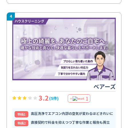
4
ベアーズ
3.2
1
(5件)
＋
高圧洗浄でエアコン内部の空気が変わるほどきれいに
特⻑1
直接契約で料金を抑えつつ丁寧な作業と報告も両立
特⻑2