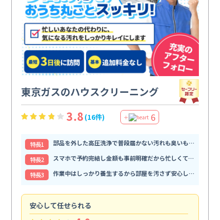
東京ガスのハウスクリーニング
3.8
6
(16件)
＋
部品を外した高圧洗浄で普段届かない汚れも臭いもすっきり解消
特⻑1
スマホで予約完結し金額も事前明確だから忙しくても頼みやすい
特⻑2
作業中はしっかり養生するから部屋を汚さず安心して任せられる
特⻑3
安心して任せられる
見