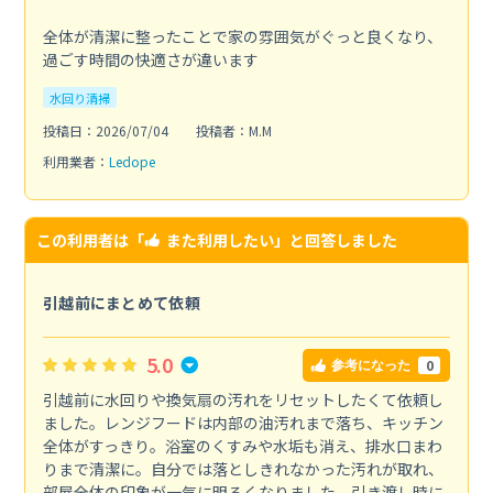
全体が清潔に整ったことで家の雰囲気がぐっと良くなり、
過ごす時間の快適さが違います
水回り清掃
投稿日：2026/07/04
投稿者：M.M
利用業者：
Ledope
この利用者は「
また利用したい
」と回答しました
引越前にまとめて依頼
5.0
0
参考になった
引越前に水回りや換気扇の汚れをリセットしたくて依頼し
ました。レンジフードは内部の油汚れまで落ち、キッチン
全体がすっきり。浴室のくすみや水垢も消え、排水口まわ
りまで清潔に。自分では落としきれなかった汚れが取れ、
部屋全体の印象が一気に明るくなりました。引き渡し時に