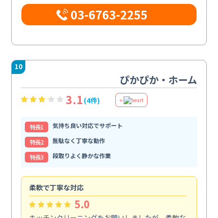
03-6763-2255
10
ぴかぴか・ホーム
3.1
(4件)
＋
気持ち良い対応でサポート
特⻑1
無駄なく丁寧な動作
特⻑2
段取りよく静かな作業
特⻑3
柔軟で丁寧な対応
丁
5.0
キッチンクリーニングをお願いしましたが、柔軟な
エ