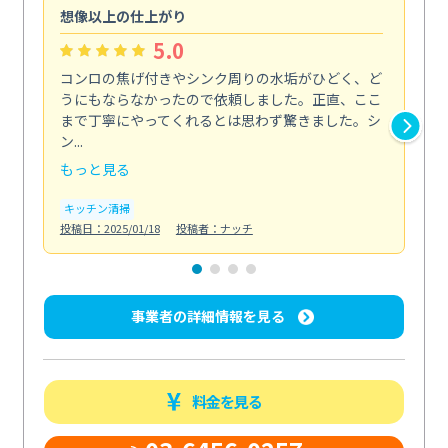
想像以上の仕上がり
ス
5.0
コンロの焦げ付きやシンク周りの水垢がひどく、ど
油
うにもならなかったので依頼しました。正直、ここ
し
まで丁寧にやってくれるとは思わず驚きました。シ
浄
ン...
2...
もっと見る
も
キッチン清掃
キ
投稿日：2025/01/18
投稿者：ナッチ
投稿日
事業者の詳細情報を見る
料金を見る