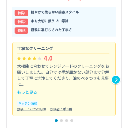
穏やかで柔らかい接客スタイル
特⻑1
家を大切に扱うプロ意識
特⻑2
経験に裏打ちされた丁寧さ
特⻑3
丁寧なクリーニング
サ
4.0
大掃除に合わせてレンジフードのクリーニングをお
ト
願いしました。自分では手が届かない部分まで分解
の
して丁寧に洗浄してくださり、油のベタつきも見事
れ
に...
け...
もっと見る
も
キッチン清掃
お
投稿日：2025/02/08
投稿者：ポン酢
投稿日