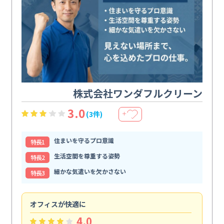
株式会社ワンダフルクリーン
3.0
(3件)
＋
住まいを守るプロ意識
特⻑1
生活空間を尊重する姿勢
特⻑2
細かな気遣いを欠かさない
特⻑3
オフィスが快適に
納
4.0