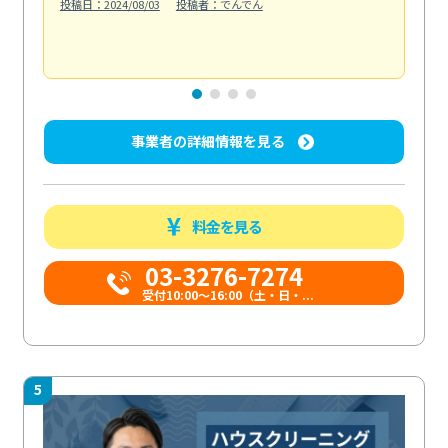
投稿日：2024/08/03
投稿者：でんでん
エ
投稿日
事業者の詳細情報を見る
料金を見る
03-3276-7274
受付10:00〜16:00（土・日・...
5