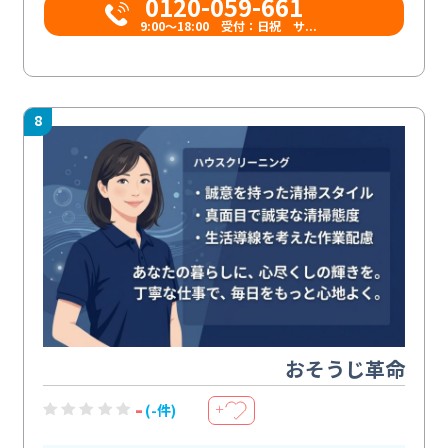
0120-059-661
9:00〜18:00 受付：日祝 サ...
8
おそうじ革命
-
(-件)
＋