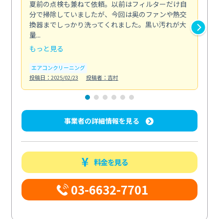
夏前の点検も兼ねて依頼。以前はフィルターだけ自
掃
分で掃除していましたが、今回は奥のファンや熱交
た
換器までしっかり洗ってくれました。黒い汚れが大
キ
量...
安...
もっと見る
も
エアコンクリーニング
お
投稿日：2025/02/23
投稿者：吉村
投稿日
事業者の詳細情報を見る
料金を見る
03-6632-7701