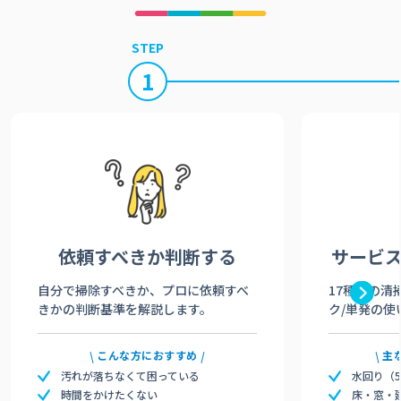
STEP
1
依頼すべきか
判断する
サービ
自分で掃除すべきか、プロに依頼すべ
17種類の清
きかの判断基準を解説します。
ク/単発の使
こんな方におすすめ
主
汚れが落ちなくて困っている
水回り（
時間をかけたくない
床・窓・