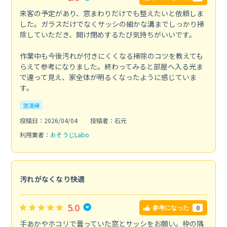
来客の予定があり、窓まわりだけでも整えたいと依頼しま
した。ガラスだけでなくサッシの細かな溝までしっかり掃
除していただき、開け閉めするたび気持ちがいいです。
作業中も今後汚れが付きにくくなる掃除のコツを教えても
らえて参考になりました。終わってみると部屋へ入る光ま
で違って見え、家全体が明るくなったように感じていま
す。
窓清掃
投稿日：2026/04/04
投稿者：石元
利用業者：
おそうじLabo
汚れがなくなり快適
5.0
0
参考になった
手あかやホコリで曇っていた窓とサッシをお願い。枠の隅