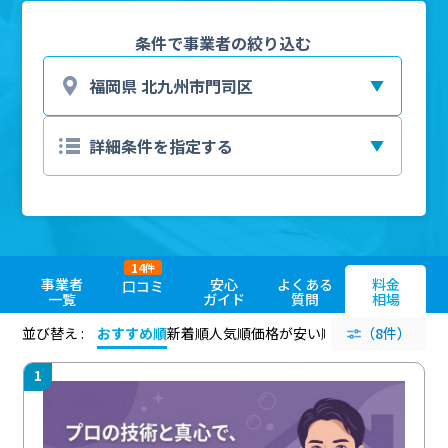
条件で事業者の絞り込む
14
件
事業者
安心
よくある
料金
口コミ
一覧
ガイド
質問
相場
並び替え :
おすすめ順
新着順
人気順
価格が安い順
評価が高い順
（8件）
評価
1