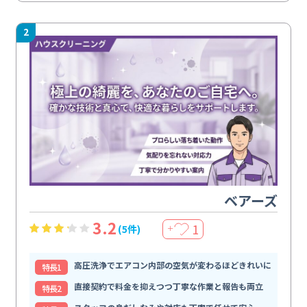
2
ベアーズ
3.2
1
(5件)
＋
高圧洗浄でエアコン内部の空気が変わるほどきれいに
特⻑1
直接契約で料金を抑えつつ丁寧な作業と報告も両立
特⻑2