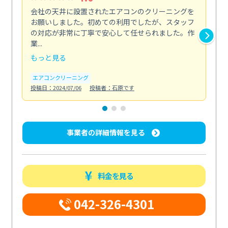
会社の天井に設置されたエアコンのクリーニングを
浴
お願いしました。初めての利用でしたが、スタッフ
終
の対応が非常に丁寧で安心して任せられました。作
き
業...
し...
もっと見る
も
エアコンクリーニング
お
投稿日：2024/07/06
投稿者：石原です
投稿日
事業者の詳細情報を見る
料金を見る
042-326-4301