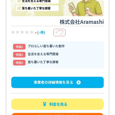
株式会社Aramashi
-
(-件)
＋
プロらしい落ち着いた動作
特⻑1
生活を支える専門意識
特⻑2
落ち着いた丁寧な接客
特⻑3
事業者の詳細情報を見る
料金を見る