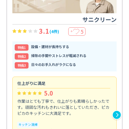
サニクリーン
3.1
5
(4件)
＋
設備・建材が長持ちする
特⻑1
掃除の手間やストレスが軽減される
特⻑2
日々のお手入れがラクになる
特⻑3
仕上がりに満足
親
5.0
作業はとても丁寧で、仕上がりも素晴らしかったで
ス
す。頑固な汚れもきれいに落としていただき、ピカ
説
ピカのキッチンに大満足です。
の
い...
キッチン清掃
も