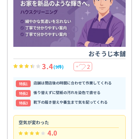
おそうじ本舗
3.4
2
(9件)
＋
店舗は閉店後の時間に合わせて作業してくれる
特⻑1
張り替えずに壁紙の汚れを染色で直せる
特⻑2
靴下の履き替えや養生まで気を配ってくれる
特⻑3
空気が変わった
浴
4.0