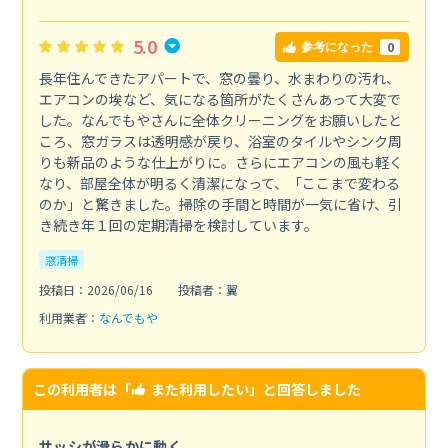
5.0
0
参考になった
長年住んできたアパートで、窓の曇り、水まわりの汚れ、
エアコンの埃など、気になる箇所がたくさんあって大変で
した。なんでもやさんに全体クリーニングをお願いしたと
ころ、窓ガラスは透明感が戻り、浴室のタイルやシンク周
りも新品のような仕上がりに。さらにエアコンの風も軽く
なり、部屋全体が明るく清潔になって、「ここまで変わる
のか」と驚きました。掃除の手間と時間が一気に省け、引
き続き年１回の定期清掃を検討しています。
窓清掃
投稿日：2026/06/16
投稿者：翼
利用業者：
なんでもや
この利用者は「
また利用したい
」と回答しました
サッシが滑らかに動く