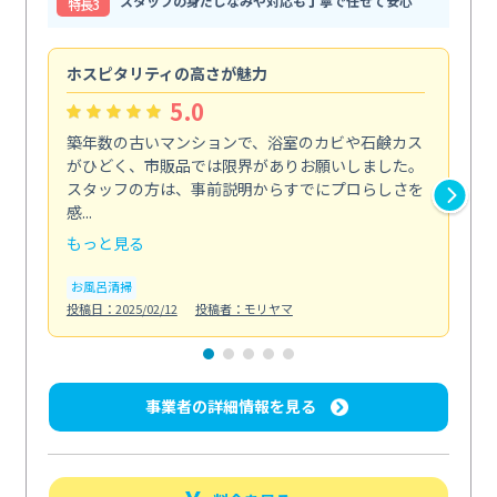
スタッフの身だしなみや対応も丁寧で任せて安心
特⻑3
ホスピタリティの高さが魅力
法
5.0
築年数の古いマンションで、浴室のカビや石鹸カス
会
がひどく、市販品では限界がありお願いしました。
し
スタッフの方は、事前説明からすでにプロらしさを
あ
感...
い...
もっと見る
も
お風呂清掃
ト
投稿日：2025/02/12
投稿者：モリヤマ
投稿日
事業者の詳細情報を見る