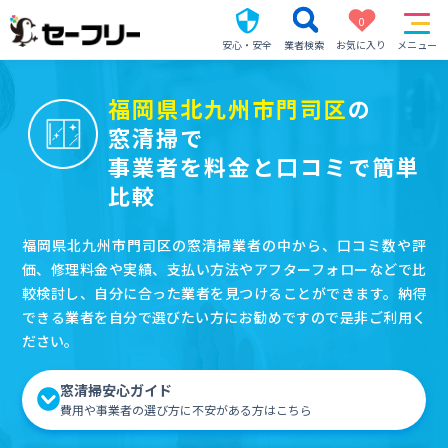
0
安心・安全
業者検索
お気に入り
メニュー
福岡県北九州市門司区
の
窓清掃で
事業者を料金と口コミで簡単
比較
福岡県北九州市門司区の窓清掃業者の中から、口コミ数や評
価、修理料金や実績、支払い方法やアフターフォローなどで比
較検討し、自分に合った業者を見つけることができます。納得
できる業者を自分で選びたい方にお勧めですので是非ご利用く
ださい。
窓清掃安心ガイド
費用や事業者の選び方に不安がある方はこちら