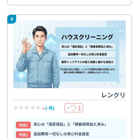
6
レンクリ
-
1
(-件)
＋
安心の「満足保証」と「損害保険加入済み」
特⻑1
追加費用一切なしの安心料金設定
特⻑2