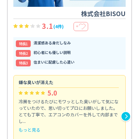
株式会社BISOU
3.1
(4件)
＋
清潔感ある身だしなみ
特⻑1
初心者にも優しい説明
特⻑2
住まいに配慮した心遣い
特⻑3
嫌な臭いが消えた
頼
5.0
冷房をつけるたびにモワッとした臭いがして気にな
毎
っていたので、思い切ってプロにお願いしました。
し
とても丁寧で、エアコンのカバーを外して内部まで
口
し...
な...
もっと見る
も