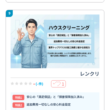
9
レンクリ
-
1
(-件)
＋
安心の「満足保証」と「損害保険加入済み」
特⻑1
追加費用一切なしの安心料金設定
特⻑2