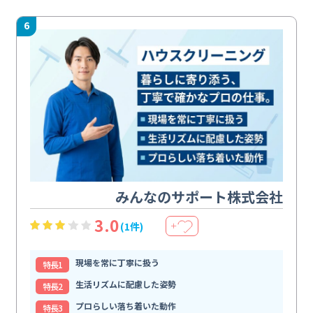
6
みんなのサポート株式会社
3.0
(1件)
＋
現場を常に丁寧に扱う
特⻑1
生活リズムに配慮した姿勢
特⻑2
プロらしい落ち着いた動作
特⻑3