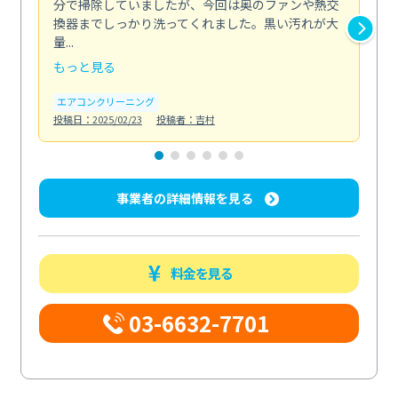
分で掃除していましたが、今回は奥のファンや熱交
た
換器までしっかり洗ってくれました。黒い汚れが大
キ
量...
安...
もっと見る
も
エアコンクリーニング
お
投稿日：2025/02/23
投稿者：吉村
投稿日
事業者の詳細情報を見る
料金を見る
03-6632-7701