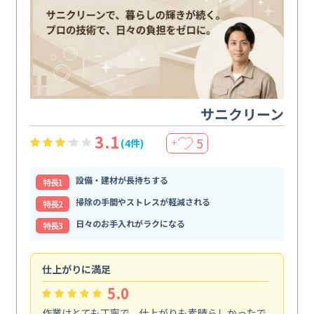
サニクリーン
3.1
5
(4件)
＋
設備・建材が長持ちする
特⻑1
掃除の手間やストレスが軽減される
特⻑2
日々のお手入れがラクになる
特⻑3
仕上がりに満足
親
5.0
作業はとても丁寧で、仕上がりも素晴らしかったで
ス