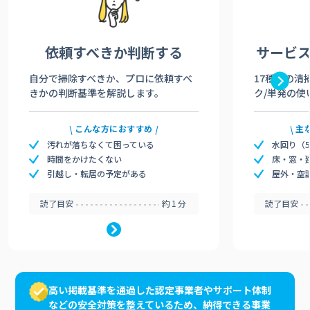
依頼すべきか
判断する
サービ
自分で掃除すべきか、プロに依頼すべ
17種類の清
きかの判断基準を解説します。
ク/単発の使
こんな方におすすめ
主
汚れが落ちなくて困っている
水回り（
時間をかけたくない
床・窓・
引越し・転居の予定がある
屋外・空
読了目安
約1分
読了目安
高い掲載基準を通過した認定事業者やサポート体制
などの安全対策を整えているため、納得できる事業