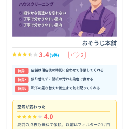
おそうじ本舗
3.4
2
(9件)
＋
店舗は閉店後の時間に合わせて作業してくれる
特⻑1
張り替えずに壁紙の汚れを染色で直せる
特⻑2
靴下の履き替えや養生まで気を配ってくれる
特⻑3
空気が変わった
浴
4.0
夏前の点検も兼ねて依頼。以前はフィルターだけ自
掃