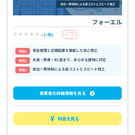
フォーエル
-
(-件)
＋
安全管理と近隣配慮を徹底した安心施工
特⻑1
木造・鉄骨・RC造まで、あらゆる建物に対応
特⻑2
自社一貫体制による低コストとスピード施工
特⻑3
事業者の詳細情報を見る
料金を見る