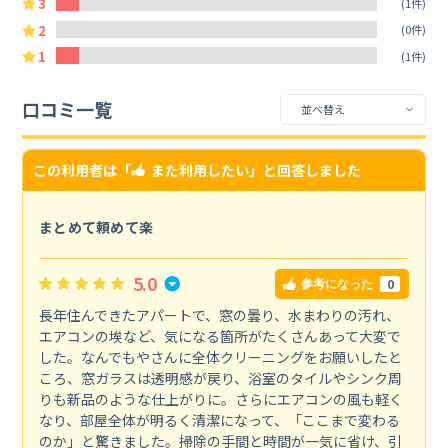
3
(1件)
2
(0件)
1
(1件)
口コミ一覧
この利用者は「
また利用したい
」と回答しました
まとめて頼めて楽
5.0
0
参考になった
長年住んできたアパートで、窓の曇り、水まわりの汚れ、
エアコンの埃など、気になる箇所がたくさんあって大変で
した。なんでもやさんに全体クリーニングをお願いしたと
ころ、窓ガラスは透明感が戻り、浴室のタイルやシンク周
りも新品のような仕上がりに。さらにエアコンの風も軽く
なり、部屋全体が明るく清潔になって、「ここまで変わる
のか」と驚きました。掃除の手間と時間が一気に省け、引