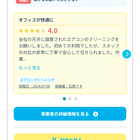
特⻑3
オフィスが快適に
納
4.0
会社の天井に設置されたエアコンのクリーニングを
浴
お願いしました。初めての利用でしたが、スタッフ
終
の対応が非常に丁寧で安心して任せられました。作
き
業...
し...
もっと見る
も
エアコンクリーニング
お
投稿日：2024/07/06
投稿者：石原です
投稿日
事業者の詳細情報を見る