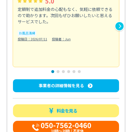
5.0
定額制で追加料金の心配もなく、気軽に依頼できる
定
ので助かります。次回もぜひお願いしたいと思える
し
サービスでした。
カ
お風呂清掃
りま
投稿日：2026/07/11
投稿者：Jun
も
水
投稿日
事業者の詳細情報を見る
料金を見る
050-7562-0460
10時～20時 / 不定休