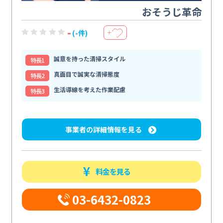
おそうじ革命
-
(-件)
＋
誠意を持った清掃スタイル
特⻑1
真面目で誠実な清掃態度
特⻑2
生活導線を考えた作業配慮
特⻑3
事業者の詳細情報を見る
料金を見る
03-6432-0823