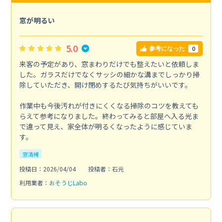
窓が明るい
5.0
0
参考になった
来客の予定があり、窓まわりだけでも整えたいと依頼しま
した。ガラスだけでなくサッシの細かな溝までしっかり掃
除していただき、開け閉めするたび気持ちがいいです。
作業中も今後汚れが付きにくくなる掃除のコツを教えても
らえて参考になりました。終わってみると部屋へ入る光ま
で違って見え、家全体が明るくなったように感じていま
す。
窓清掃
投稿日：2026/04/04
投稿者：石元
利用業者：
おそうじLabo