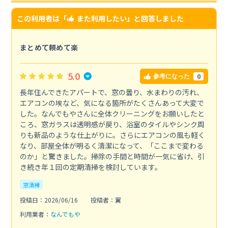
この利用者は「
また利用したい
」と回答しました
まとめて頼めて楽
5.0
0
参考になった
長年住んできたアパートで、窓の曇り、水まわりの汚れ、
エアコンの埃など、気になる箇所がたくさんあって大変で
した。なんでもやさんに全体クリーニングをお願いしたと
ころ、窓ガラスは透明感が戻り、浴室のタイルやシンク周
りも新品のような仕上がりに。さらにエアコンの風も軽く
なり、部屋全体が明るく清潔になって、「ここまで変わる
のか」と驚きました。掃除の手間と時間が一気に省け、引
き続き年１回の定期清掃を検討しています。
窓清掃
投稿日：2026/06/16
投稿者：翼
利用業者：
なんでもや