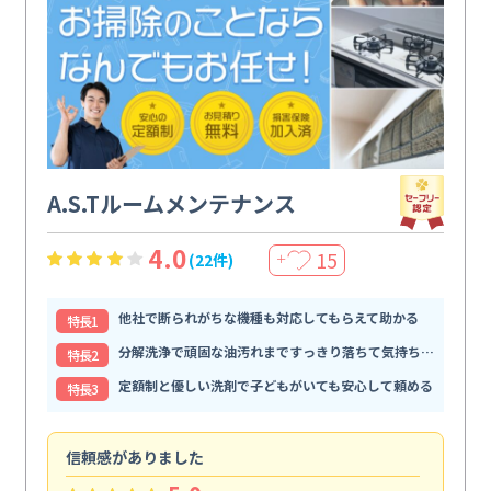
A.S.Tルームメンテナンス
4.0
15
(22件)
＋
他社で断られがちな機種も対応してもらえて助かる
特⻑1
分解洗浄で頑固な油汚れまですっきり落ちて気持ちいい
特⻑2
定額制と優しい洗剤で子どもがいても安心して頼める
特⻑3
信頼感がありました
ま