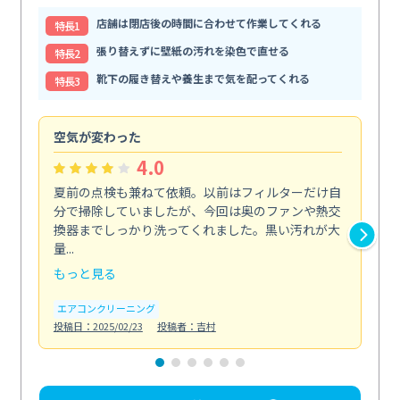
店舗は閉店後の時間に合わせて作業してくれる
特⻑1
張り替えずに壁紙の汚れを染色で直せる
特⻑2
靴下の履き替えや養生まで気を配ってくれる
特⻑3
空気が変わった
浴
4.0
夏前の点検も兼ねて依頼。以前はフィルターだけ自
掃
分で掃除していましたが、今回は奥のファンや熱交
た
換器までしっかり洗ってくれました。黒い汚れが大
キ
量...
安...
もっと見る
も
エアコンクリーニング
お
投稿日：2025/02/23
投稿者：吉村
投稿日