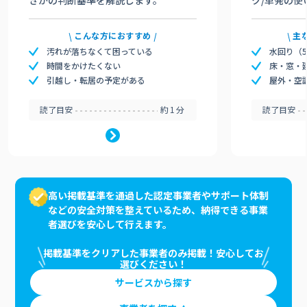
きかの判断基準を解説します。
ク/単発の使
こんな方におすすめ
主
汚れが落ちなくて困っている
水回り（
時間をかけたくない
床・窓・
引越し・転居の予定がある
屋外・空
読了目安
約1分
読了目安
高い掲載基準を通過した認定事業者やサポート体制
などの安全対策を整えているため、納得できる事業
者選びを安心して行えます。
掲載基準をクリアした事業者のみ掲載！安心してお
選びください！
サービスから探す