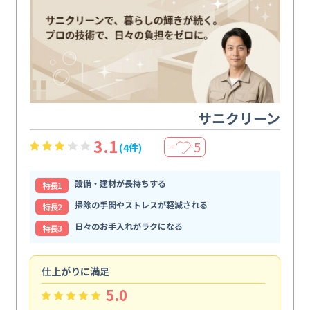
サニクリーン
3.1
5
(4件)
＋
設備・建材が長持ちする
特⻑1
掃除の手間やストレスが軽減される
特⻑2
日々のお手入れがラクになる
特⻑3
仕上がりに満足
親
5.0