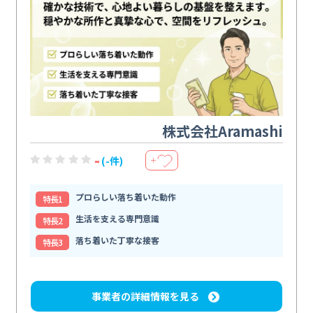
株式会社Aramashi
-
(-件)
＋
プロらしい落ち着いた動作
特⻑1
生活を支える専門意識
特⻑2
落ち着いた丁寧な接客
特⻑3
事業者の詳細情報を見る