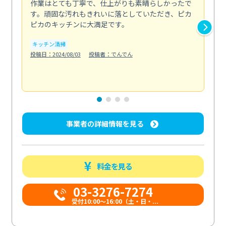
作業はとても丁寧で、仕上がりも素晴らしかったで
ス
す。頑固な汚れもきれいに落としていただき、ピカ
説
ピカのキッチンに大満足です。
の
い...
キッチン清掃
も
投稿日：2024/08/03
投稿者：でんでん
エ
投稿日
事業者の詳細情報を見る
料金を見る
03-3276-7274
受付10:00〜16:00（土・日・...