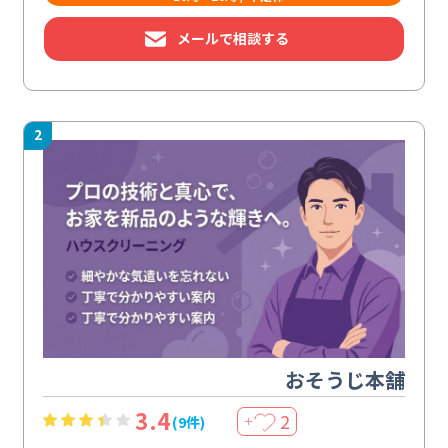
メールで相談する
2
おそうじ本舗
3.4
2
(9件)
＋