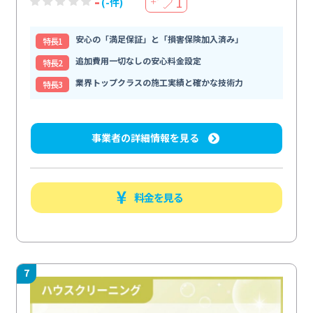
-
1
(-件)
＋
安心の「満足保証」と「損害保険加入済み」
特⻑1
追加費用一切なしの安心料金設定
特⻑2
業界トップクラスの施工実績と確かな技術力
特⻑3
事業者の詳細情報を見る
料金を見る
7