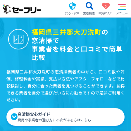
0
安心・安全
業者検索
お気に入り
メニュー
福岡県三井郡大刀洗町
の
窓清掃で
事業者を料金と口コミで簡単
比較
福岡県三井郡大刀洗町の窓清掃業者の中から、口コミ数や評
価、修理料金や実績、支払い方法やアフターフォローなどで比
較検討し、自分に合った業者を見つけることができます。納得
できる業者を自分で選びたい方にお勧めですので是非ご利用く
ださい。
窓清掃安心ガイド
費用や事業者の選び方に不安がある方はこちら