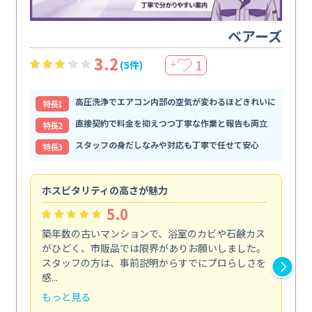
ベアーズ
3.2
1
(5件)
＋
高圧洗浄でエアコン内部の空気が変わるほどきれいに
特⻑1
直接契約で料金を抑えつつ丁寧な作業と報告も両立
特⻑2
スタッフの身だしなみや対応も丁寧で任せて安心
特⻑3
ホスピタリティの高さが魅力
法
5.0
築年数の古いマンションで、浴室のカビや石鹸カス
会
がひどく、市販品では限界がありお願いしました。
し
スタッフの方は、事前説明からすでにプロらしさを
あ
感...
い...
もっと見る
も