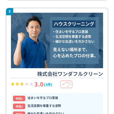
5
株式会社ワンダフルクリーン
3.0
(3件)
＋
住まいを守るプロ意識
特⻑1
生活空間を尊重する姿勢
特⻑2
細かな気遣いを欠かさない