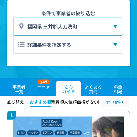
条件で事業者の絞り込む
14
件
事業者
安心
よくある
料金
口コミ
一覧
ガイド
質問
相場
並び替え :
おすすめ順
新着順
人気順
価格が安い順
評価が高い順
（8件）
評価
1