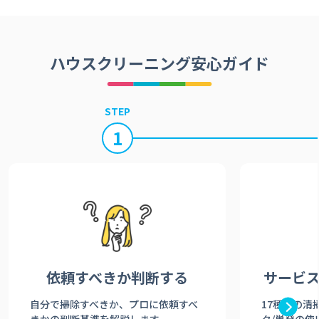
ハウスクリーニング安心ガイド
STEP
1
依頼すべきか
判断する
サービ
自分で掃除すべきか、プロに依頼すべ
17種類の清