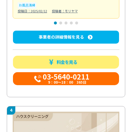
お風呂清掃
ト
投稿日：2025/02/12
投稿者：モリヤマ
投稿日
事業者の詳細情報を見る
料金を見る
03-5640-0211
9：00～18：00 365日
4