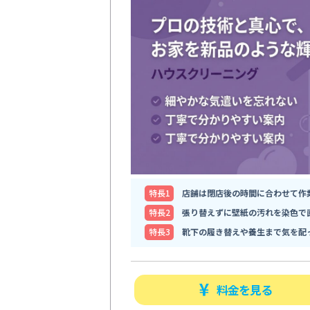
特⻑1
店舗は閉店後の時間に合わせて作
特⻑2
張り替えずに壁紙の汚れを染色で
特⻑3
靴下の履き替えや養生まで気を配
料金を見る