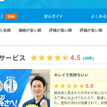
ミ
安心
ガイド
よくある
14
件
人気順
価格が安い順
評価が高い順
評価が低い順
サービス
4.5
(39件)
キレイで気持ちいい
5.0
換気扇と窓まわりの汚れが気にな
も丁寧に仕上げてもらえて、風通し
た。空気の流れが改善されて、日