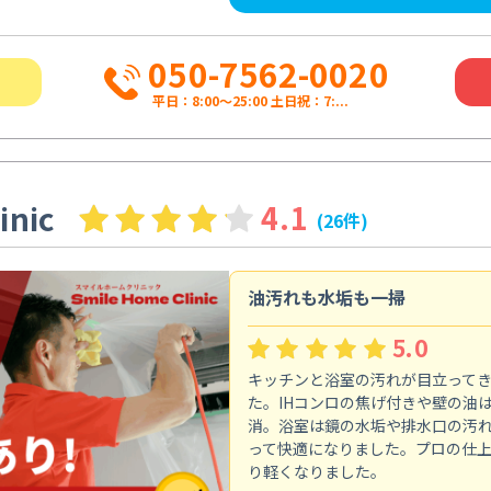
050-7562-0020
平日：8:00〜25:00 土日祝：7:...
inic
4.1
(26件)
油汚れも水垢も一掃
5.0
キッチンと浴室の汚れが目立って
た。IHコンロの焦げ付きや壁の油
消。浴室は鏡の水垢や排水口の汚
って快適になりました。プロの仕
り軽くなりました。