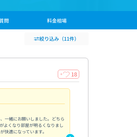
質問
料金
相場
絞り込み
（11件）
18
＋
効き目に驚きました
4.0
り、一緒にお願いしました。どちら
夏に向けて、エアコンから出る
がよくなり部屋が明るくなりまし
を依頼しました。内部まで丁寧
常が快適になっています。
で冷房の効きも改善。弱運転で