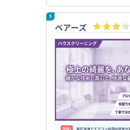
5
ベアーズ
特⻑1
高圧洗浄でエアコン内部の空気が