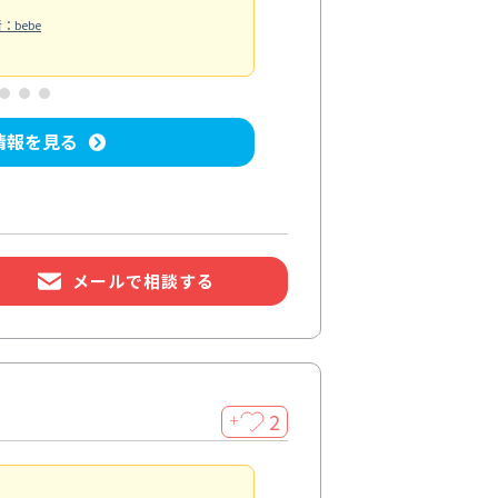
水回り清掃
：bebe
投稿日：2026/06/30
投
情報を見る
メールで相談する
2
＋
浴室が明るく