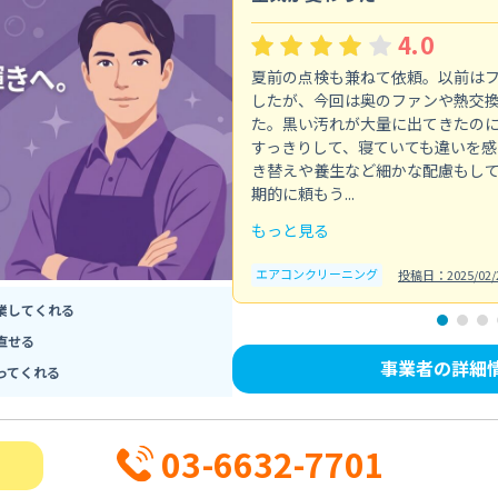
4.0
夏前の点検も兼ねて依頼。以前は
したが、今回は奥のファンや熱交
た。黒い汚れが大量に出てきたの
すっきりして、寝ていても違いを感
き替えや養生など細かな配慮もし
期的に頼もう...
もっと見る
エアコンクリーニング
投稿日：2025/02/
業してくれる
直せる
事業者の詳細
ってくれる
03-6632-7701