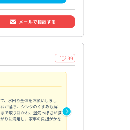
メールで相談する
39
＋
引越前にまとめて依頼
5.0
きて、水回り全体をお願いしまし
引越前に水回りや換気扇の汚れ
はねが落ち、シンクのくすみも解
ンジフードは内部の油汚れまで
れまで取り除かれ、湿気っぽさが減
のくすみや水垢も消え、排水口
上がりに満足し、家事の負担がかな
れなかった汚れが取れ、部屋全
引き渡し時に胸を張れる状態に