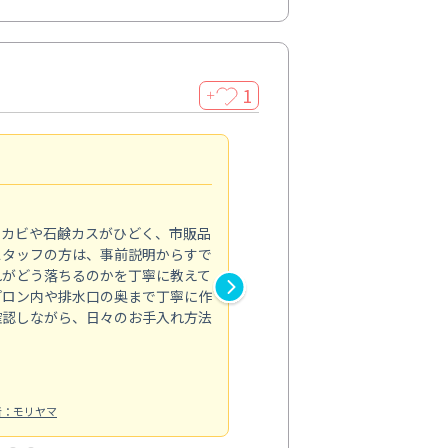
1
＋
法人利用
5.0
のカビや石鹸カスがひどく、市販品
会社のトイレと洗面台清掃をス
スタッフの方は、事前説明からすで
てはオフィス対応が雑なところ
れがどう落ちるのかを丁寧に教えて
なみから言葉遣い、作業マナー
プロン内や排水口の奥まで丁寧に作
心して任せられました。
確認しながら、日々のお手入れ方法
トイレ清掃
投稿日：2024/09/09
投
者：モリヤマ