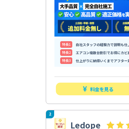
特⻑1
自社スタッフの経験力で説明も仕
特⻑2
エアコン複数台割引でお得にカビ
特⻑3
仕上がりに納得いくまでアフター
料金を見る
2
Ledope