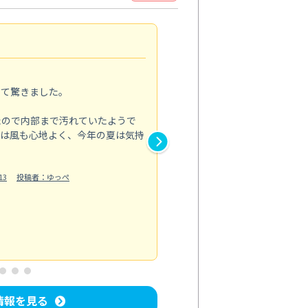
家全体の印象が変わった
5.0
って驚きました。
季節の変わり目に家の汚れを一
をお願いしました。
たので内部まで汚れていたようで
とは風も心地よく、今年の夏は気持
浴室では落ちにくかった水垢や
も明るい印象に。
13
投稿者：ゆっぺ
換気扇は油汚れで回転が重くな
い込むようになり、料理後の空
もっと見る
水回り清掃
投稿日：2026/07/04
投
情報を見る