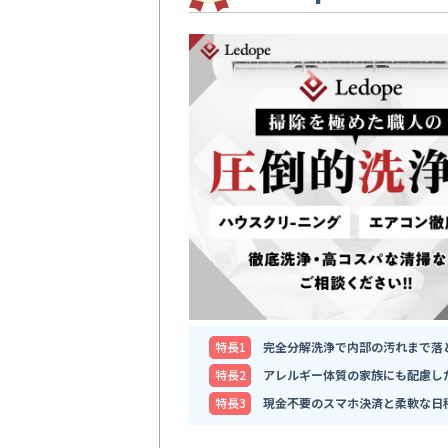
特⻑1
完全分解洗浄で内部の汚れまで落
特⻑2
アレルギー体質の家族にも配慮し
特⻑3
現金不要のスマホ決済と柔軟な日