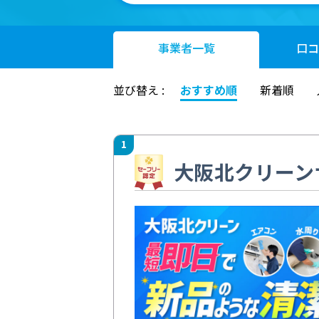
事業者
一覧
口コ
並び替え :
おすすめ順
新着順
1
大阪北クリーン