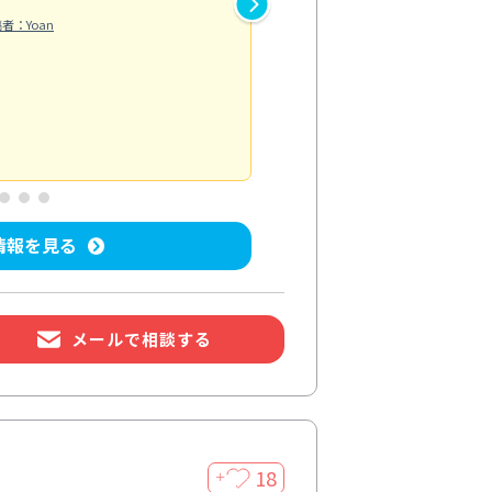
し抑えられたように感じられま
者：Yoan
違うのかと驚きました。
エアコンクリーニング
投稿日：2026/
情報を見る
メールで相談する
18
＋