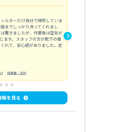
5.0
フィルターだけ自分で掃除していま
掃除しても取れなかったカビや
換器までしっかり洗ってくれまし
がプロ。浴室が明るく感じるほ
には驚きましたが、作業後は空気が
の説明も丁寧で安心できました
じます。スタッフの方が靴下の履
と気分も全然違います。
てくれて、安心感がありました。定
お風呂清掃
投稿日：2025/02/12
投
23
投稿者：吉村
情報を見る