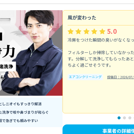
風が変わった
5.0
冷房をつけた瞬間の臭いがなくな
フィルターしか掃除していなかっ
す。分解して洗浄してもらったあ
ちよく過ごせそうです。
エアコンクリーニング
投稿日：2026/07/
としニオイもすっきり解消
た洗浄で咳や鼻づまりが和らぐ
程で急ぎでも頼みやすい
事業者の詳細