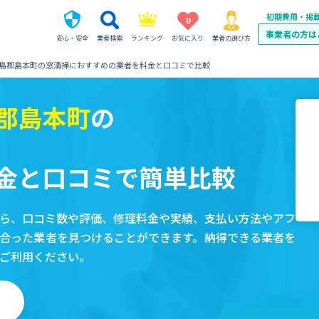
初期費用・掲
0
事業者の方は
安心・安全
業者検索
ランキング
お気に入り
業者の選び方
島郡島本町の窓清掃におすすめの業者を料金と口コミで比較
郡島本町
の
金と口コミで簡単比較
ら、口コミ数や評価、修理料金や実績、支払い方法やアフ
合った業者を見つけることができます。納得できる業者を
ご利用ください。