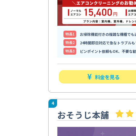
特⻑1
お掃除機能付きの複雑な機種でも
特⻑2
24時間即日対応で急なトラブルも
特⻑3
ピンポイント依頼もOK、不要な
料金を見る
4
おそうじ本舗