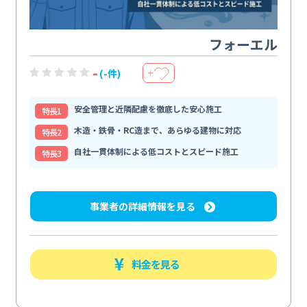
フォーエル
-
(-件)
＋
安全管理と近隣配慮を徹底した安心施工
特⻑1
木造・鉄骨・RC造まで、あらゆる建物に対応
特⻑2
自社一貫体制による低コストとスピード施工
特⻑3
事業者の詳細情報を見る
料金を見る