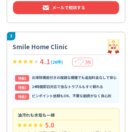
メールで相談する
3
Smile Home Clinic
4.1
39
(26件)
＋
お掃除機能付きの複雑な機種でも追加料金なしで安心
特⻑1
24時間即日対応で急なトラブルもすぐ頼れる
特⻑2
ピンポイント依頼もOK、不要な勧誘がなく良心的
特⻑3
油汚れも水垢も一掃
引
5.0