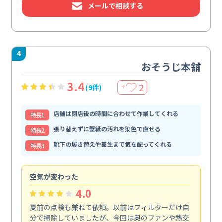
メールで相談する
4
おそうじ本舗
3.4
2
(9件)
＋
店舗は閉店後の時間に合わせて作業してくれる
特⻑1
張り替えずに壁紙の汚れを染色で直せる
特⻑2
靴下の履き替えや養生まで気を配ってくれる
特⻑3
空気が変わった
浴
4.0
夏前の点検も兼ねて依頼。以前はフィルターだけ自
掃
分で掃除していましたが、今回は奥のファンや熱交
た