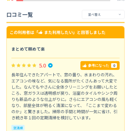
口コミ一覧
この利用者は「
また利用したい
」と回答しました
まとめて頼めて楽
5.0
0
参考になった
長年住んできたアパートで、窓の曇り、水まわりの汚れ、
エアコンの埃など、気になる箇所がたくさんあって大変で
した。なんでもやさんに全体クリーニングをお願いしたと
ころ、窓ガラスは透明感が戻り、浴室のタイルやシンク周
りも新品のような仕上がりに。さらにエアコンの風も軽く
なり、部屋全体が明るく清潔になって、「ここまで変わる
のか」と驚きました。掃除の手間と時間が一気に省け、引
き続き年１回の定期清掃を検討しています。
窓清掃