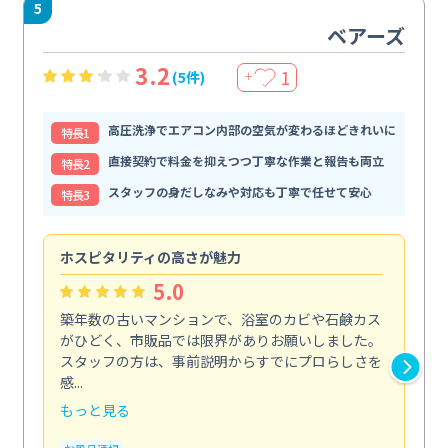
5
ベアーズ
3.2
1
(5件)
＋
高圧洗浄でエアコン内部の空気が変わるほどきれいに
特⻑1
直接契約で料金を抑えつつ丁寧な作業と報告も両立
特⻑2
スタッフの身だしなみや対応も丁寧で任せて安心
特⻑3
ホスピタリティの高さが魅力
法
5.0
築年数の古いマンションで、浴室のカビや石鹸カス
会
がひどく、市販品では限界がありお願いしました。
し
スタッフの方は、事前説明からすでにプロらしさを
あ
感...
い...
もっと見る
も