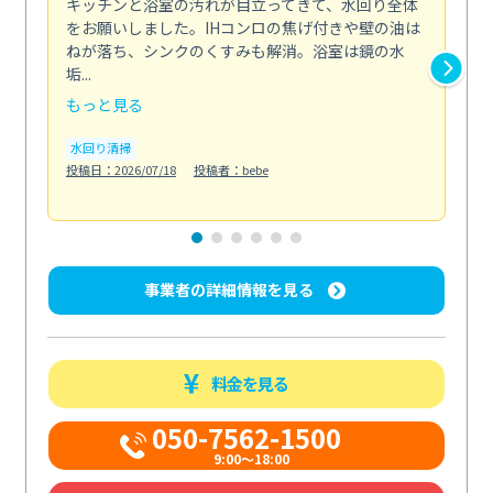
キッチンと浴室の汚れが目立ってきて、水回り全体
引
をお願いしました。IHコンロの焦げ付きや壁の油は
依
ねが落ち、シンクのくすみも解消。浴室は鏡の水
ち
垢...
も...
もっと見る
も
水回り清掃
水
投稿日：2026/07/18
投稿者：bebe
投稿日
事業者の詳細情報を見る
料金を見る
050-7562-1500
9:00～18:00