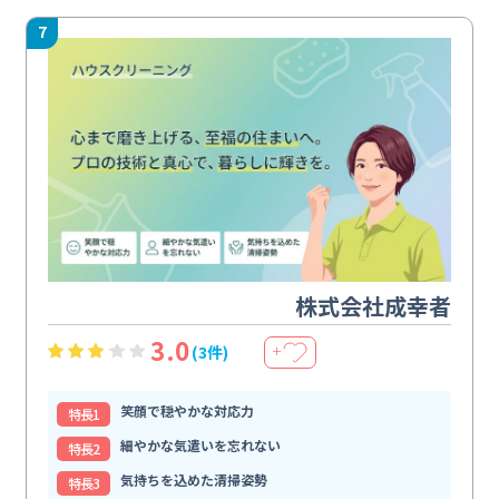
7
株式会社成幸者
3.0
(3件)
＋
笑顔で穏やかな対応力
特⻑1
細やかな気遣いを忘れない
特⻑2
気持ちを込めた清掃姿勢
特⻑3