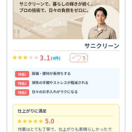
サニクリーン
3.1
5
(4件)
＋
設備・建材が長持ちする
特⻑1
掃除の手間やストレスが軽減される
特⻑2
日々のお手入れがラクになる
特⻑3
仕上がりに満足
親
5.0
作業はとても丁寧で、仕上がりも素晴らしかったで
ス