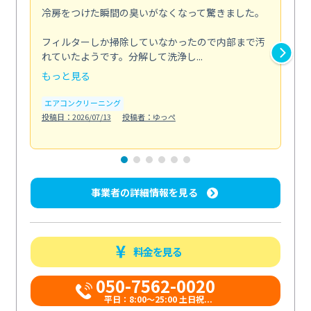
冷房をつけた瞬間の臭いがなくなって驚きました。
季
な
フィルターしか掃除していなかったので内部まで汚
れていたようです。分解して洗浄し...
浴室
もっと見る
も
エアコンクリーニング
水
投稿日：2026/07/13
投稿者：ゆっぺ
投稿日
事業者の詳細情報を見る
料金を見る
050-7562-0020
平日：8:00〜25:00 土日祝...