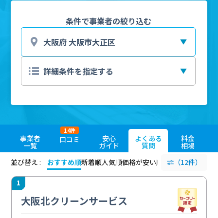
条件で事業者の絞り込む
14
件
事業者
安心
よくある
料金
口コミ
一覧
ガイド
質問
相場
並び替え :
おすすめ順
新着順
人気順
価格が安い順
評価が高い順
（12件）
評価
1
大阪北クリーンサービス