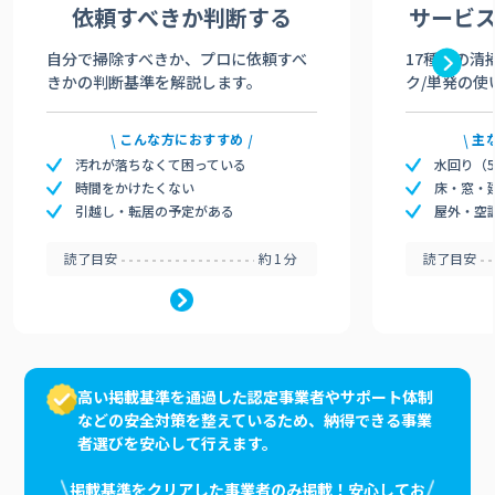
依頼すべきか
判断する
サービ
自分で掃除すべきか、プロに依頼すべ
17種類の清
きかの判断基準を解説します。
ク/単発の使
こんな方におすすめ
主
汚れが落ちなくて困っている
水回り（
時間をかけたくない
床・窓・
引越し・転居の予定がある
屋外・空
読了目安
約1分
読了目安
高い掲載基準を通過した認定事業者やサポート体制
などの安全対策を整えているため、納得できる事業
者選びを安心して行えます。
掲載基準をクリアした事業者のみ掲載！安心してお