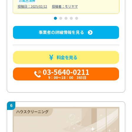
お風呂清掃
ト
投稿日：2025/02/12
投稿者：モリヤマ
投稿日
事業者の詳細情報を見る
料金を見る
03-5640-0211
9：00～18：00 365日
6