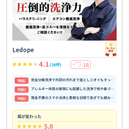
Ledope
4.1
18
(26件)
＋
完全分解洗浄で内部の汚れまで落としニオイもすっきり解消
特⻑1
アレルギー体質の家族にも配慮した洗浄で咳や鼻づまりが和らぐ
特⻑2
現金不要のスマホ決済と柔軟な日程で急ぎでも頼みやすい
特⻑3
風が変わった
家
5.0