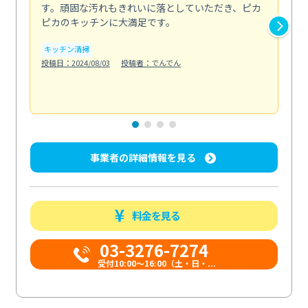
す。頑固な汚れもきれいに落としていただき、ピカ
説
ピカのキッチンに大満足です。
の
い...
キッチン清掃
も
投稿日：2024/08/03
投稿者：でんでん
エ
投稿日
事業者の詳細情報を見る
料金を見る
03-3276-7274
受付10:00〜16:00（土・日・...