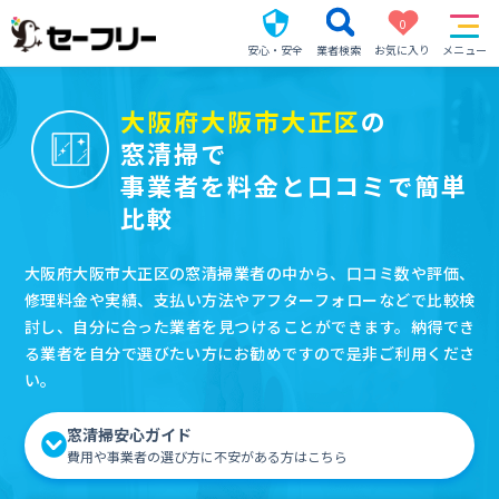
0
安心・安全
業者検索
お気に入り
メニュー
大阪府大阪市大正区
の
窓清掃で
事業者を料金と口コミで簡単
比較
大阪府大阪市大正区の窓清掃業者の中から、口コミ数や評価、
修理料金や実績、支払い方法やアフターフォローなどで比較検
討し、自分に合った業者を見つけることができます。納得でき
る業者を自分で選びたい方にお勧めですので是非ご利用くださ
い。
窓清掃安心ガイド
費用や事業者の選び方に不安がある方はこちら