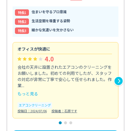
住まいを守るプロ意識
特⻑1
生活空間を尊重する姿勢
特⻑2
細かな気遣いを欠かさない
特⻑3
オフィスが快適に
納
4.0
会社の天井に設置されたエアコンのクリーニングを
浴
お願いしました。初めての利用でしたが、スタッフ
終
の対応が非常に丁寧で安心して任せられました。作
き
業...
し...
もっと見る
も
エアコンクリーニング
お
投稿日：2024/07/06
投稿者：石原です
投稿日