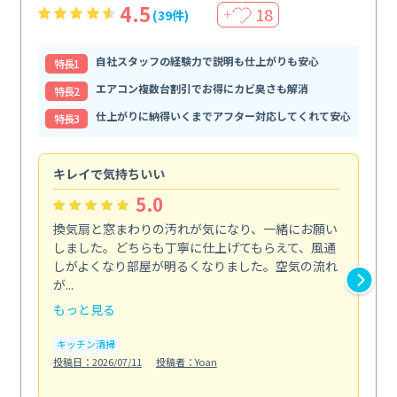
4.5
18
(39件)
＋
自社スタッフの経験力で説明も仕上がりも安心
特⻑1
エアコン複数台割引でお得にカビ臭さも解消
特⻑2
仕上がりに納得いくまでアフター対応してくれて安心
特⻑3
キレイで気持ちいい
効
5.0
換気扇と窓まわりの汚れが気になり、一緒にお願い
夏
しました。どちらも丁寧に仕上げてもらえて、風通
さ
しがよくなり部屋が明るくなりました。空気の流れ
洗
が...
改...
もっと見る
も
キッチン清掃
エ
投稿日：2026/07/11
投稿者：Yoan
投稿日