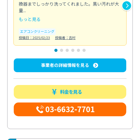
換器までしっかり洗ってくれました。黒い汚れが大
キ
量...
安...
もっと見る
も
エアコンクリーニング
お
投稿日：2025/02/23
投稿者：吉村
投稿日
事業者の詳細情報を見る
料金を見る
03-6632-7701