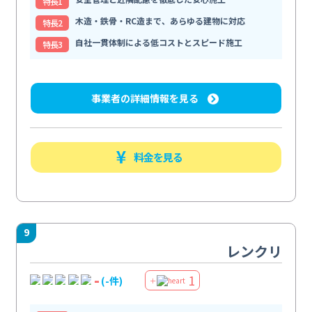
特⻑1
木造・鉄骨・RC造まで、あらゆる建物に対応
特⻑2
自社一貫体制による低コストとスピード施工
特⻑3
事業者の詳細情報を見る
料金を見る
9
レンクリ
-
1
(-件)
＋