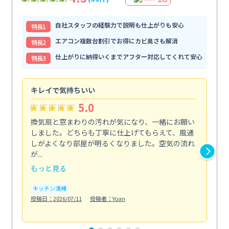
自社スタッフの経験力で説明も仕上がりも安心
特⻑1
エアコン複数台割引でお得にカビ臭さも解消
特⻑2
仕上がりに納得いくまでアフター対応してくれて安心
特⻑3
キレイで気持ちいい
効
5.0
換気扇と窓まわりの汚れが気になり、一緒にお願い
夏
しました。どちらも丁寧に仕上げてもらえて、風通
さ
しがよくなり部屋が明るくなりました。空気の流れ
洗
が...
改...
もっと見る
も
キッチン清掃
エ
投稿日：2026/07/11
投稿者：Yoan
投稿日