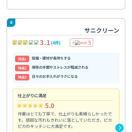
6
サニクリーン
3.1
5
(4件)
＋
設備・建材が長持ちする
特⻑1
掃除の手間やストレスが軽減される
特⻑2
日々のお手入れがラクになる
特⻑3
仕上がりに満足
親
5.0
作業はとても丁寧で、仕上がりも素晴らしかったで
ス
す。頑固な汚れもきれいに落としていただき、ピカ
説
ピカのキッチンに大満足です。
の