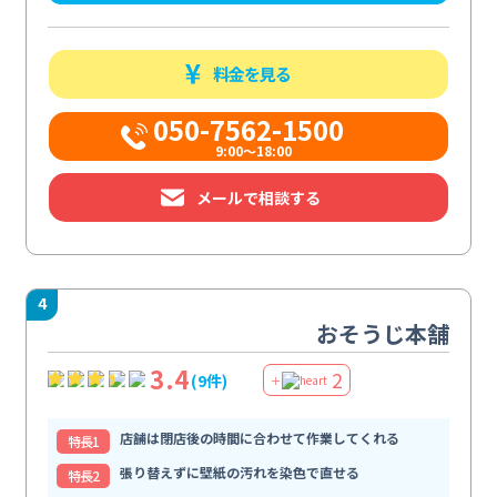
料金を見る
050-7562-1500
9:00～18:00
メールで相談する
4
おそうじ本舗
3.4
2
(9件)
＋
店舗は閉店後の時間に合わせて作業してくれる
特⻑1
張り替えずに壁紙の汚れを染色で直せる
特⻑2