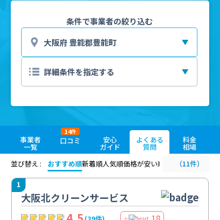
条件で事業者の絞り込む
14
件
事業者
安心
よくある
料金
口コミ
一覧
ガイド
質問
相場
並び替え :
おすすめ順
新着順
人気順
価格が安い順
評価が高い順
（11件）
評価
1
大阪北クリーンサービス
4.5
18
(39件)
＋