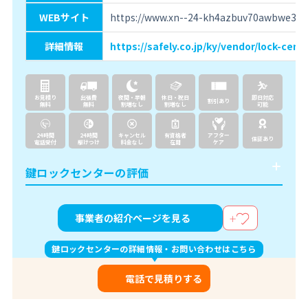
WEBサイト
https://www.xn--24-kh4azbuv70awbwe308
詳細情報
https://safely.co.jp/ky/vendor/lock-cente
お見積り
出張費
夜間・早朝
休日・祝日
即日対応
割引あり
無料
無料
割増なし
割増なし
可能
24時間
24時間
キャンセル
有資格者
アフター
保証あり
電話受付
駆けつけ
料金なし
在籍
ケア
鍵ロックセンターの評価
事業者の紹介ページを見る
鍵ロックセンターの詳細情報・お問い合わせはこちら
電話で見積りする