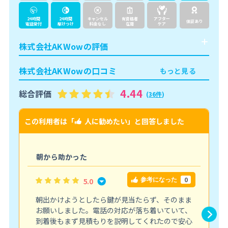
24時間
24時間
キャンセル
有資格者
アフター
保証あり
電話受付
駆けつけ
料金なし
在籍
ケア
株式会社AKWowの評価
株式会社AKWowの口コミ
もっと見る
4.44
総合評価
(
36件
)
この利用者は「
人に勧めたい
」と回答しました
こ
朝から助かった
0
5.0
参考になった
朝出かけようとしたら鍵が見当たらず、そのまま
お願いしました。電話の対応が落ち着いていて、
到着後もまず見積もりを説明してくれたので安心