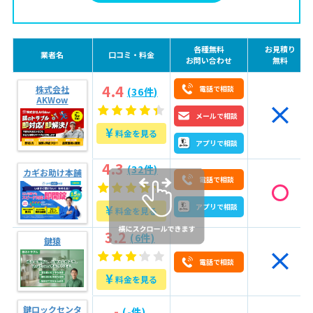
2.4
アフターサポート内容
2.5
口コミ・評判
各種無料
お見積り
業者名
口コミ・料金
お問い合わせ
無料
3
鍵開け・鍵交換・鍵修理の料金相場
4.4
株式会社
電話で相談
4
【持ち家と賃貸で異なる】鍵業者への依頼注意点
(36件)
AKWow
5
鍵屋へ依頼～作業までの流れ
メールで相談
¥
料金を見る
5.1
STEP1 状況説明
アプリで相談
5.2
STEP2 現場到着前の準備
4.3
(32件)
カギお助け本舗
5.3
STEP3 作業中の立ち会い
電話で相談
5.4
STEP4 作業完了後の動作確認と支払い
¥
アプリで相談
料金を見る
6
【悪質業者を回避】業者を決める前に聞きたい5つの
3.2
(6件)
鍵猿
ポイント!
電話で相談
7
緊急でお困りの方は今すぐお電話で相談！
¥
料金を見る
-
鍵ロックセンタ
(-件)