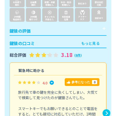
お見積り
出張費
夜間・早朝
休日・祝日
即日対応
割引あり
無料
無料
割増なし
割増なし
可能
24時間
24時間
キャンセル
有資格者
アフター
保証あり
電話受付
駆けつけ
料金なし
在籍
ケア
鍵猿の評価
鍵猿の口コミ
もっと見る
3.18
総合評価
(
6件
)
緊急時に助かる
0
4.0
参考になった
旅行先で車の鍵を完全に失くしてしまい、大慌て
で検索して見つけたのが鍵猿さんでした。
スマートキーでもお願いできるとのことで電話を
すると、とても親切に対応していただけ、1時間