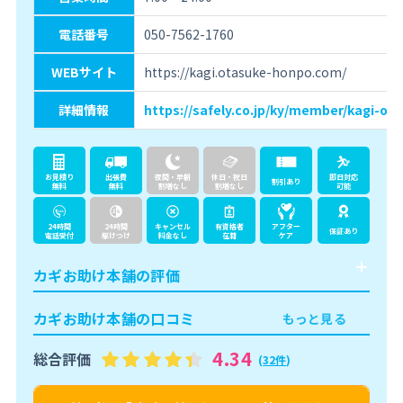
電話番号
050-7562-1760
WEBサイト
https://kagi.otasuke-honpo.com/
詳細情報
https://safely.co.jp/ky/member/kagi-ot
お見積り
出張費
夜間・早朝
休日・祝日
即日対応
割引あり
無料
無料
割増なし
割増なし
可能
24時間
24時間
キャンセル
有資格者
アフター
保証あり
電話受付
駆けつけ
料金なし
在籍
ケア
カギお助け本舗の評価
カギお助け本舗の口コミ
もっと見る
4.34
総合評価
(
32件
)