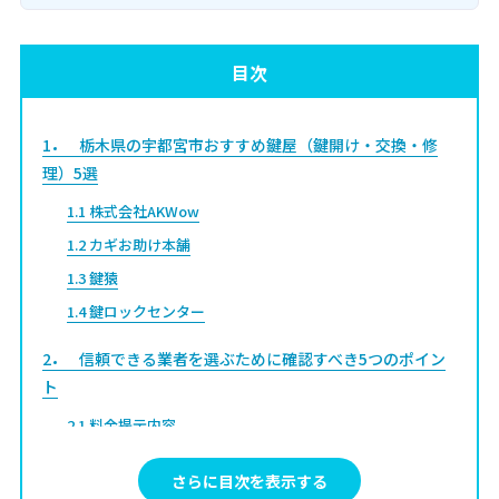
目次
1
栃木県の宇都宮市おすすめ鍵屋（鍵開け・交換・修
理）5選
1.1
株式会社AKWow
1.2
カギお助け本舗
1.3
鍵猿
1.4
鍵ロックセンター
2
信頼できる業者を選ぶために確認すべき5つのポイン
ト
2.1
料金提示内容
2.2
鍵屋の資格
さらに目次を表示する
2.3
会社の透明性