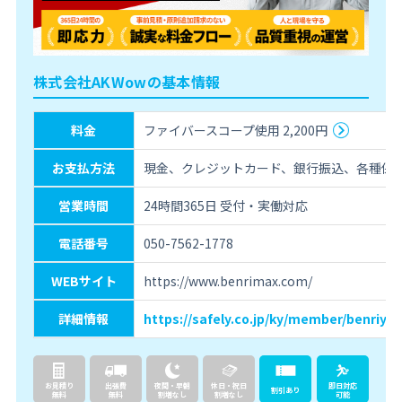
株式会社AKWowの基本情報
料金
ファイバースコープ使用 2,200円
お支払方法
現金、クレジットカード、銀行振込、各種保
営業時間
24時間365日 受付・実働対応
電話番号
050-7562-1778
WEBサイト
https://www.benrimax.com/
詳細情報
https://safely.co.jp/ky/member/benriya
お見積り
出張費
夜間・早朝
休日・祝日
即日対応
割引あり
無料
無料
割増なし
割増なし
可能