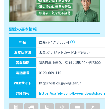
鍵猿の基本情報
料金
国産バイク 8,800円
お支払方法
現金,クレジットカード,NP後払い
営業時間
365日年中無休 受付：朝8:00～夜23:00
電話番号
0120-669-110
WEBサイト
https://sls.co.jp/kagizaru/
詳細情報
https://safely.co.jp/ky/vendor/slskagizar