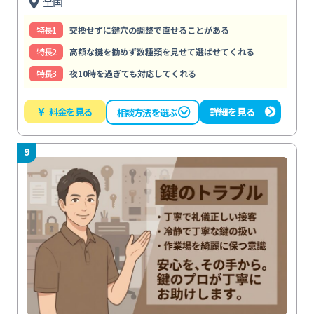
全国
特⻑1
交換せずに鍵穴の調整で直せることがある
特⻑2
高額な鍵を勧めず数種類を見せて選ばせてくれる
特⻑3
夜10時を過ぎても対応してくれる
¥
料金を見る
詳細を見る
相談方法を選ぶ
9