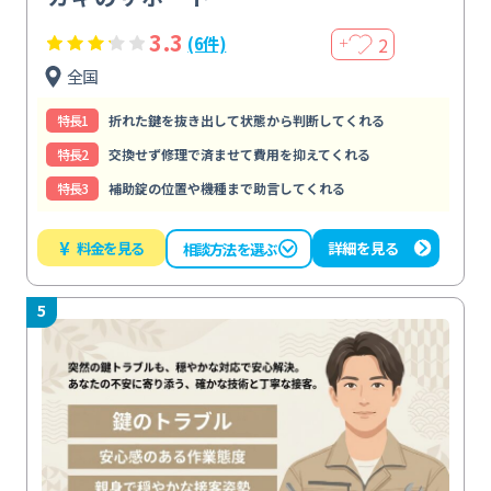
3.3
2
(6件)
＋
全国
特⻑1
折れた鍵を抜き出して状態から判断してくれる
特⻑2
交換せず修理で済ませて費用を抑えてくれる
特⻑3
補助錠の位置や機種まで助言してくれる
¥
料金を見る
詳細を見る
相談方法を選ぶ
5