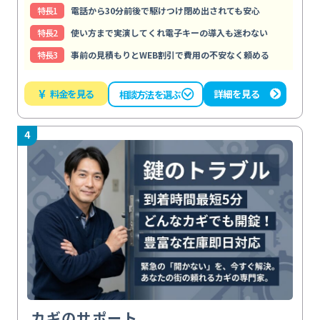
特⻑1
電話から30分前後で駆けつけ閉め出されても安心
特⻑2
使い方まで実演してくれ電子キーの導入も迷わない
特⻑3
事前の見積もりとWEB割引で費用の不安なく頼める
¥
料金を見る
詳細を見る
相談方法を選ぶ
4
カギのサポート