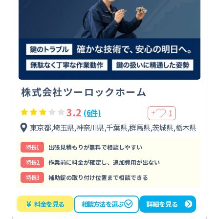
株式会社ツーロックホーム
3.2
1
(6件)
＋
東京都,埼玉県,神奈川県,千葉県,群馬県,茨城県,栃木県
特⻑1
出張見積もりが無料で相談しやすい
特⻑2
作業前に料金が確定し、追加費用が出ない
特⻑3
補助錠の取り付け位置まで相談できる
¥
料金を見る
詳細を見る
相談方法を選ぶ