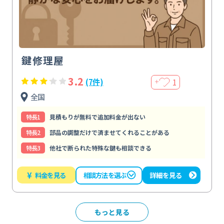
鍵修理屋
3.2
1
(7件)
＋
全国
特⻑1
見積もりが無料で追加料金が出ない
特⻑2
部品の調整だけで済ませてくれることがある
特⻑3
他社で断られた特殊な鍵も相談できる
¥
料金を見る
詳細を見る
相談方法を選ぶ
もっと見る