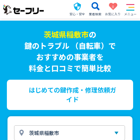
0
安心・安全
業者検索
お気に入り
メニュー
茨城県稲敷市
の
鍵のトラブル （自転車）で
おすすめの事業者を
料金と口コミで簡単比較
はじめての鍵作成・修理依頼ガ
イド