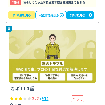
特⻑3
暮らしに合った防犯提案で空き巣対策まで頼れる
¥
料金を見る
詳細を見る
相談方法を選ぶ
8
カギ110番
3.2
1
(6件)
＋