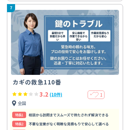
7
カギの救急110番
3.2
1
(10件)
＋
全国
特⻑1
相談から訪問までスムーズで待たされず解決できる
特⻑2
不要な営業がなく明瞭な見積もりで安心して選べる