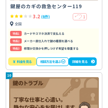
鍵屋のカギの救急センター119
3.2
1
(6件)
＋
全国
特⻑1
カードやスマホ決済で支払える
特⻑2
メーカー直仕入れで鍵の種類を選べる
特⻑3
修理か交換かを押しつけず希望を尊重する
¥
料金を見る
詳細を見る
相談方法を選ぶ
10