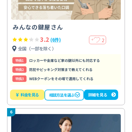
みんなの鍵屋さん
3.2
2
(6件)
＋
全国（一部を除く）
特⻑1
ロッカーや金庫など家の鍵以外にも対応する
特⻑2
防犯やピッキング対策まで教えてくれる
特⻑3
WEBクーポンをその場で適用してくれる
¥
料金を見る
詳細を見る
相談方法を選ぶ
6