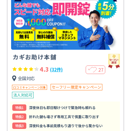
カギお助け本舗
4.3
27
(32件)
＋
全国対応
セーフリー限定キャンペーン
口コミキャンペーン対象
法人対応可
特⻑1
深夜休日も即日駆けつけで緊急時も頼れる
特⻑2
折れた鍵も壊さず専用工具で慎重に取り出す
特⻑3
深夜料金も事前見積もり通りで後から驚かない