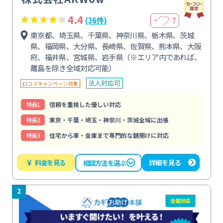
4.4
7
(36件)
＋
東京都、埼玉県、千葉県、神奈川県、栃木県、茨城
県、福岡県、大分県、長崎県、佐賀県、熊本県、大阪
府、福井県、宮城県、岩手県（※エリア内であれば、
離島を除き全域対応可能）
法人対応可
口コミキャンペーン対象
特⻑1
信頼を重視した優しい対応
特⻑2
東京・千葉・埼玉・神奈川・茨城全域に出張
特⻑3
住宅から車・金庫まで専門的な鍵開けに対応
¥
料金を見る
詳細を見る
相談方法を選ぶ
2