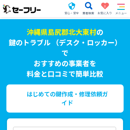
0
安心・安全
業者検索
お気に入り
メニュー
沖縄県島尻郡北大東村
の
鍵のトラブル （デスク・ロッカー）
で
おすすめの事業者を
料金と口コミで簡単比較
はじめての鍵作成・修理依頼ガ
イド