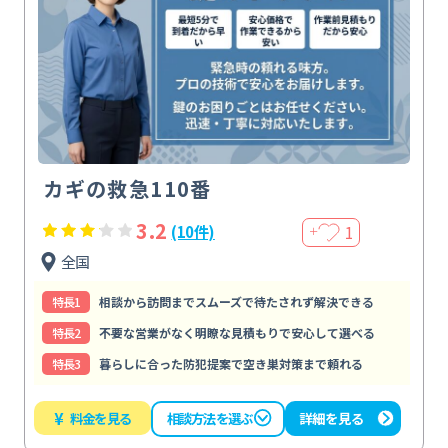
カギの救急110番
3.2
1
(10件)
＋
全国
特⻑1
相談から訪問までスムーズで待たされず解決できる
特⻑2
不要な営業がなく明瞭な見積もりで安心して選べる
特⻑3
暮らしに合った防犯提案で空き巣対策まで頼れる
¥
料金を見る
詳細を見る
相談方法を選ぶ