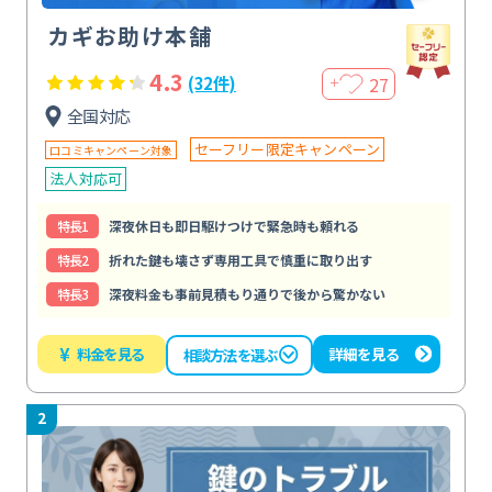
カギお助け本舗
4.3
27
(32件)
＋
全国対応
セーフリー限定キャンペーン
口コミキャンペーン対象
法人対応可
特⻑1
深夜休日も即日駆けつけで緊急時も頼れる
特⻑2
折れた鍵も壊さず専用工具で慎重に取り出す
特⻑3
深夜料金も事前見積もり通りで後から驚かない
¥
料金を見る
詳細を見る
相談方法を選ぶ
2