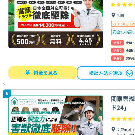
全国
口コミキャン
安全性の高
特⻑1
夜間・
特⻑2
全国対
特⻑3
契約を
¥
料金を見る
相談方法を選ぶ
6
関東害獣
ド24」
関東全域（
神奈川では