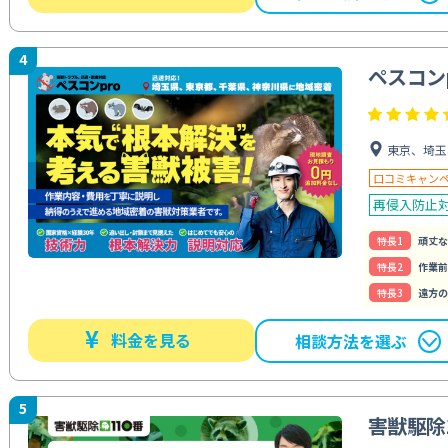
4
ペスコンp
東京、埼玉
口コミキャン
再侵入防止
特⻑1
頑丈な
特⻑2
作業前
特⻑3
遠方の
¥
料金を見る
相談方法を選ぶ
5
害獣駆除