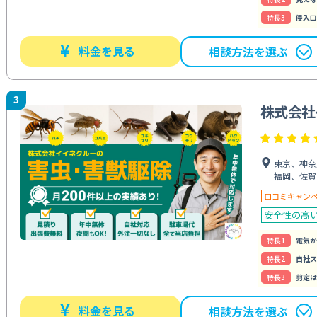
特⻑3
侵入口
¥
料金を見る
相談方法を選ぶ
3
株式会社
東京、神奈
福岡、佐賀
口コミキャン
安全性の高
特⻑1
電気か
特⻑2
自社ス
特⻑3
剪定は
¥
料金を見る
相談方法を選ぶ