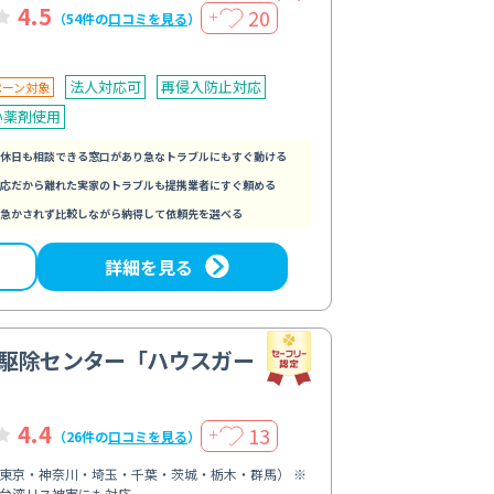
4.5
20
＋
（54件の
口コミを見る
）
法人対応可
再侵入防止対応
ペーン対象
い薬剤使用
休日も相談できる窓口があり急なトラブルにもすぐ動ける
応だから離れた実家のトラブルも提携業者にすぐ頼める
急かされず比較しながら納得して依頼先を選べる
詳細を見る
駆除センター「ハウスガー
4.4
13
＋
（26件の
口コミを見る
）
東京・神奈川・埼玉・千葉・茨城・栃木・群馬） ※
台湾リス被害にも対応