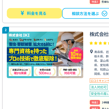
特⻑3
些細な
¥
料金を見る
相談方法を選ぶ
2
株式会社I
青森県、岩
栃木県、群
県、富山県
県、愛知県
県、和歌山
岡県、佐賀
口コミキャン
法人対応可
安全性の高
特⻑1
24時
特⻑2
見えな