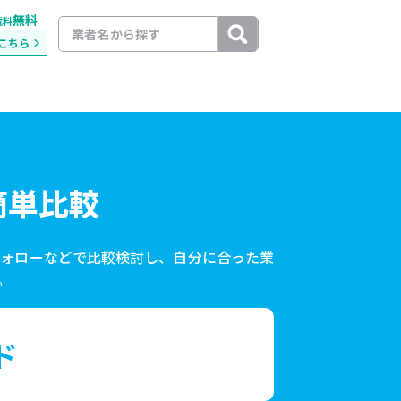
無料
載料
こちら
簡単比較
フォローなどで比較検討し、自分に合った業
。
ド