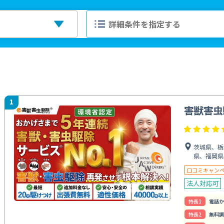
1
害獣害虫
茨城県、栃
県、福岡県
口コミキャン
法人対応可
特⻑1
電話か
特⻑2
無料調