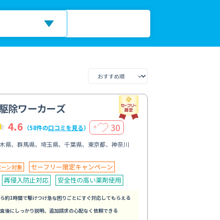
駆除ワーカーズ
4.6
30
＋
（58件の
口コミを見る
）
木県、群馬県、埼玉県、千葉県、東京都、神奈川
セーフリー限定キャンペーン
ペーン対象
再侵入防止対応
安全性の高い薬剤使用
ら約1時間で駆けつけ急な困りごとにすぐ対応してもらえる
査後にしっかり説明、追加請求の心配なく依頼できる