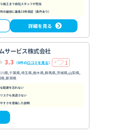
ら施工まで自社スタッフが担当
所の破損に最長10年保証（条件あり）
詳細を見る
ームサービス株式会社
3.3
1
＋
（8件の
口コミを見る
）
川県,千葉県,埼玉県,栃木県,群馬県,茨城県,山梨県,
岡県,新潟県
な配慮を忘れない
リスクも見逃さない
やすさを意識した説明