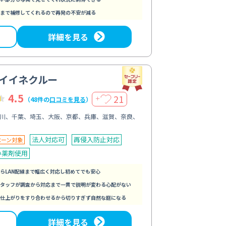
まで補修してくれるので再発の不安が減る
詳細を見る
イイネクルー
4.5
21
＋
（48件の
口コミを見る
）
川、千葉、埼玉、大阪、京都、兵庫、滋賀、奈良、
法人対応可
再侵入防止対応
ペーン対象
い薬剤使用
らLAN配線まで幅広く対応し初めてでも安心
タッフが調査から対応まで一貫で説明が変わる心配がない
仕上がりをすり合わせるから切りすぎず自然な庭になる
詳細を見る