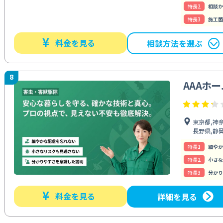
特⻑2
相談か
特⻑3
施工箇
¥
料金を見る
相談方法を選ぶ
8
AAAホ
東京都,神奈
長野県,静
特⻑1
細やか
特⻑2
小さな
特⻑3
分かり
¥
料金を見る
詳細を見る