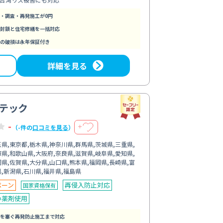
・調査・再発施工が0円
封鎖と住宅修繕を一括対応
の破損は永年保証付き
詳細を見る
テック
-
＋
（-件の
口コミを見る
）
県,東京都,栃木県,神奈川県,群馬県,茨城県,三重県,
県,和歌山県,大阪府,奈良県,滋賀県,岐阜県,愛知県,
県,佐賀県,大分県,山口県,熊本県,福岡県,長崎県,富
,新潟県,石川県,福井県,福島県
ペーン
再侵入防止対応
国家資格保有
い薬剤使用
を塞ぐ再発防止施工まで対応