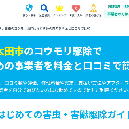
初期費用・掲
0
事業者の方は
安心・安全
業者検索
ランキング
お気に入り
業者の選び方
県太田市のコウモリ駆除におすすめの業者を料金と口コミで比較
太田市
の
コウモリ駆除で
めの事業者を
料金と口コミで
、口コミ数や評価、修理料金や実績、支払い方法やアフター
業者を自分で選びたい方にお勧めですので是非ご利用ください
はじめての害虫・害獣駆除ガイ