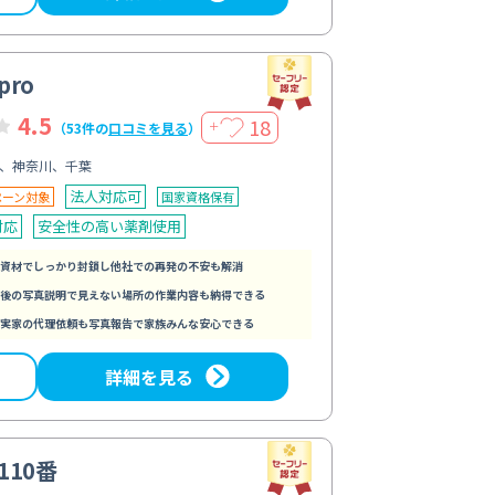
ro
4.5
18
＋
（53件の
口コミを見る
）
、神奈川、千葉
法人対応可
ペーン対象
国家資格保有
対応
安全性の高い薬剤使用
資材でしっかり封鎖し他社での再発の不安も解消
後の写真説明で見えない場所の作業内容も納得できる
実家の代理依頼も写真報告で家族みんな安心できる
詳細を見る
110番