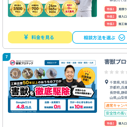
特⻑1
見積り
特⻑2
侵入口
特⻑3
施工後
¥
料金を見る
相談方法を選ぶ
7
害獣プロ
千葉県,埼玉
京都府,兵庫
長野県,静岡
山県,山梨県
通常キャン
安全性の高
特⻑1
侵入口