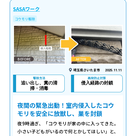
SASAワーク
コウモリ駆除
BEFORE
AFTER
埼玉県さいたま市
2025.11.11
駆除方法
再発防止対策
追い出し、糞の清
侵入経路の封鎖
掃・消毒
夜間の緊急出動！室内侵入したコウ
モリを安全に放獣し、巣を封鎖
夜9時過ぎ、「コウモリが家の中に入ってきた。
小さい子どもがいるので何とかしてほしい」と、