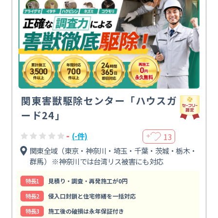
関東害獣駆除センター「ハウスガ
ード24」
-
13
(-件)
＋
関東全域（東京・神奈川・埼玉・千葉・茨城・栃木・
群馬） ※神奈川では台湾リス被害にも対応
特⻑1
見積り・調査・再発施工が0円
特⻑2
侵入口封鎖と住宅修繕を一括対応
特⻑3
施工後の破損は永年保証付き