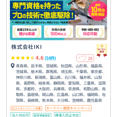
株式会社IKI
4.6
28
(54件)
＋
青森県、岩手県、宮城県、秋田県、山形県、福島県、
茨城県、栃木県、群馬県、埼玉県、千葉県、東京都、
神奈川県、新潟県、富山県、石川県、福井県、山梨
県、長野県、岐阜県、静岡県、愛知県、三重県、滋賀
県、京都府、大阪府、兵庫県、奈良県、和歌山県、鳥
取県、島根県、岡山県、広島県、山口県、福岡県、佐
賀県、長崎県、熊本県、大分県、宮崎県、鹿児島県
セーフリー限定キャンペーン
口コミキャンペーン対象
法人対応可
再侵入防止対応
国家資格保有