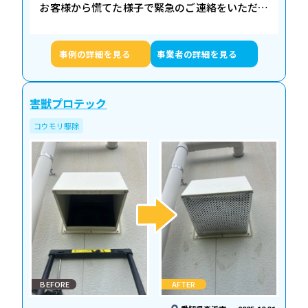
お客様から慌てた様子で緊急のご連絡をいただき
ました。リビングに現れたコウモリを大きなゴキ
ブリと誤認し、殺虫スプレーをかけたという状
事例の詳細を見る
事業者の詳細を見る
況…
害獣プロテック
コウモリ駆除
BEFORE
AFTER