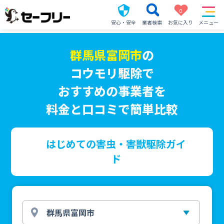
0
安心・安全
業者検索
お気に入り
メニュー
群馬県富岡市
の
コウモリ駆除で
おすすめの事業者を
料金と口コミで簡単比較
はじめての害虫・害獣駆除ガイ
ド