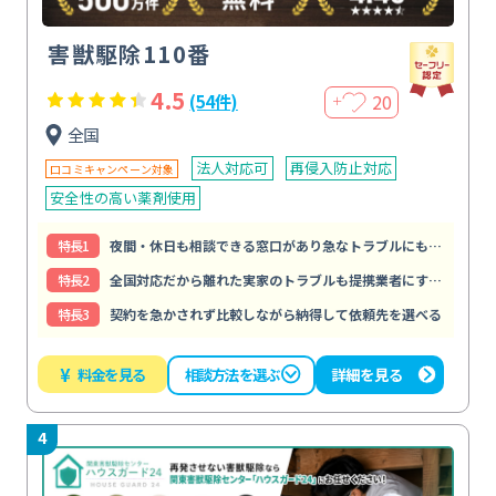
害獣駆除110番
4.5
20
(54件)
＋
全国
法人対応可
再侵入防止対応
口コミキャンペーン対象
安全性の高い薬剤使用
特⻑1
夜間・休日も相談できる窓口があり急なトラブルにもすぐ動ける
特⻑2
全国対応だから離れた実家のトラブルも提携業者にすぐ頼める
特⻑3
契約を急かされず比較しながら納得して依頼先を選べる
¥
料金を見る
詳細を見る
相談方法を選ぶ
4