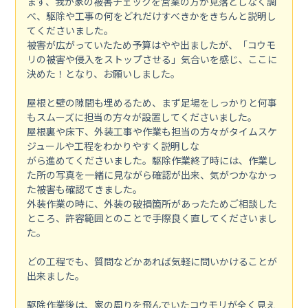
まず、我が家の被害チェックを営業の方が見落としなく調
べ、駆除や工事の何をどれだけすべきかをきちんと説明し
てくださいました。
被害が広がっていたため予算はやや出ましたが、「コウモ
リの被害や侵入をストップさせる」気合いを感じ、ここに
決めた！となり、お願いしました。
屋根と壁の隙間も埋めるため、まず足場をしっかりと何事
もスムーズに担当の方々が設置してくださいました。
屋根裏や床下、外装工事や作業も担当の方々がタイムスケ
ジュールや工程をわかりやすく説明しな
がら進めてくださいました。駆除作業終了時には、作業し
た所の写真を一緒に見ながら確認が出来、気がつかなかっ
た被害も確認てきました。
外装作業の時に、外装の破損箇所があったためご相談した
ところ、許容範囲とのことで手際良く直してくださいまし
た。
どの工程でも、質問などかあれば気軽に問いかけることが
出来ました。
駆除作業後は、家の周りを飛んでいたコウモリが全く見え