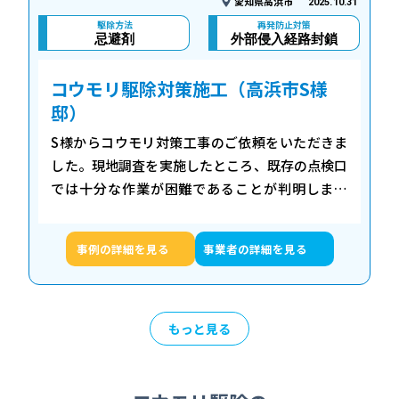
愛知県高浜市
2025.10.31
駆除方法
再発防止対策
忌避剤
外部侵入経路封鎖
コウモリ駆除対策施工（高浜市S様
邸）
S様からコウモリ対策工事のご依頼をいただきま
した。現地調査を実施したところ、既存の点検口
では十分な作業が困難であることが判明しまし
た。コウモリの活動に伴う衛生面での対策も必要
な状況でした。 施工内容 新規点検口を作成し、
事例の詳細を見る
事業者の詳細を見る
…
もっと見る