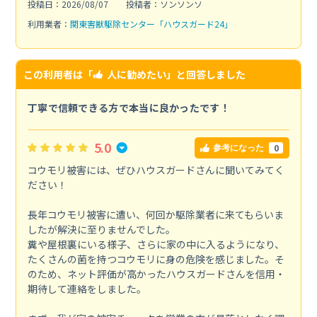
投稿日：2026/08/07
投稿者：ソンソンソ
利用業者：
関東害獣駆除センター「ハウスガード24」
この利用者は「
人に勧めたい
」と回答しました
丁寧で信頼できる方で本当に良かったです！
5.0
0
参考になった
コウモリ被害には、ぜひハウスガードさんに聞いてみてく
ださい！
長年コウモリ被害に遭い、何回か駆除業者に来てもらいま
したが解決に至りませんでした。
糞や屋根裏にいる様子、さらに家の中に入るようになり、
たくさんの菌を持つコウモリに身の危険を感じました。そ
のため、ネット評価が高かったハウスガードさんを信用・
期待して連絡をしました。