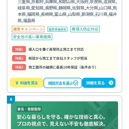
三重県,京都府,兵庫県,和歌山県,大阪府,奈良県,滋賀県,
岐阜県,愛知県,長野県,静岡県,佐賀県,大分県,山口県,熊
本県,福岡県,長崎県,富山県,山梨県,新潟県,石川県,福井
県,福島県
通常キャンペーン
再侵入防止対応
国家資格保有
安全性の高い薬剤使用
特⻑1
侵入口を塞ぐ再発防止施工まで対応
特⻑2
相談から施工まで自社スタッフが担当
特⻑3
施工箇所の破損に最長10年保証（条件あり）
¥
料金を見る
詳細を見る
相談方法を選ぶ
6