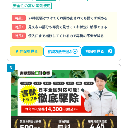
安全性の高い薬剤使用
特⻑1
24時間駆けつけてくれ閉め出されても慌てず頼める
特⻑2
見えない部分も写真で見せてくれ状況に納得できる
特⻑3
侵入口まで補修してくれるので再発の不安が減る
¥
料金を見る
詳細を見る
相談方法を選ぶ
3