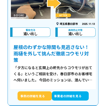
BEFORE
AFTER
埼玉県春日部市
2025.11.13
駆除方法
再発防止対策
追い出し
追い出し
屋根のわずかな隙間も見逃さない！
雨樋を外して挑んだ徹底コウモリ対
策
「夕方になると玄関上の軒先からコウモリが出て
くる」というご相談を受け、春日部市のお客様宅
へ伺いました。 今回のミッションは、潜んでいる
コウモリの追い出しと、二度と戻らせないための
「完全封鎖」です。 詳細な調査の結果、瓦の…
事例の詳細を見る
事業者の詳細を見る