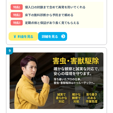
特⻑1
侵入口の封鎖まで含めて再発を防いでくれる
特⻑2
床下の無料診断から予防まで頼める
特⻑3
定期点検と保証があり長く見てもらえる
¥
料金を見る
詳細を見る
9