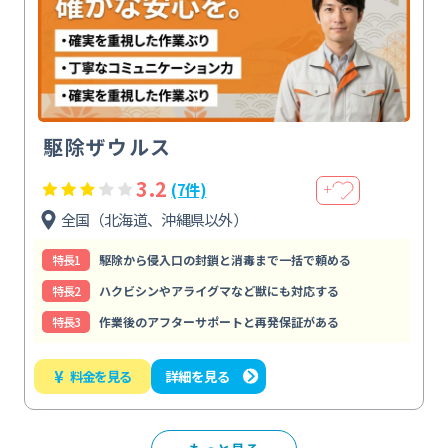
駆除ザウルス
3.2
(7件)
＋
全国（北海道、沖縄県以外）
特⻑1
駆除から侵入口の封鎖と消毒まで一括で頼める
特⻑2
ハクビシンやアライグマなど獣にも対応する
特⻑3
作業後のアフターサポートと再発保証がある
¥
料金を見る
詳細を見る