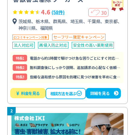
4.6
30
(58件)
＋
茨城県、栃木県、群馬県、埼玉県、千葉県、東京都、
神奈川県、福岡県
セーフリー限定キャンペーン
口コミキャンペーン対象
法人対応可
再侵入防止対応
安全性の高い薬剤使用
特⻑1
電話から約1時間で駆けつけ急な困りごとにすぐ対応してもらえる
特⻑2
無料調査後にしっかり説明、追加請求の心配なく依頼できる
特⻑3
些細な違和感から原因を的確に見つけ被害を早めに食い止められる
¥
料金を見る
詳細を見る
相談方法を選ぶ
2