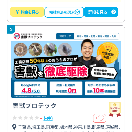
¥
料金を見る
詳細を見る
相談方法を選ぶ
5
害獣プロテック
-
(-件)
＋
千葉県,埼玉県,東京都,栃木県,神奈川県,群馬県,茨城県,