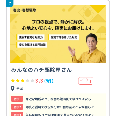
7
みんなのハチ駆除屋さん
3.3
1
(9件)
＋
全国
特⻑1
身近な場所のハチ被害も短時間で駆けつけ安心
特⻑2
写真と説明で状況が分かり依頼前の不安が和らぐ
特⻑3
無料見積もりとWEB割引で費用の心配なく頼める