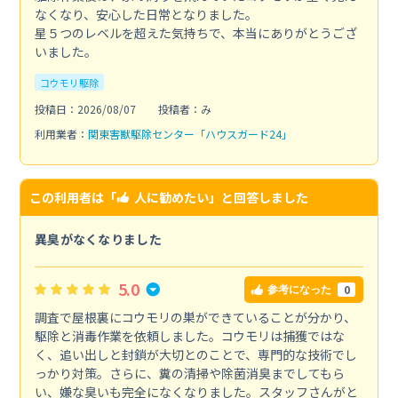
なくなり、安心した日常となりました。
星５つのレベルを超えた気持ちで、本当にありがとうござ
いました。
コウモリ駆除
投稿日：2026/08/07
投稿者：み
利用業者：
関東害獣駆除センター「ハウスガード24」
この利用者は「
人に勧めたい
」と回答しました
異臭がなくなりました
5.0
0
参考になった
調査で屋根裏にコウモリの巣ができていることが分かり、
駆除と消毒作業を依頼しました。コウモリは捕獲ではな
く、追い出しと封鎖が大切とのことで、専門的な技術でし
っかり対策。さらに、糞の清掃や除菌消臭までしてもら
い、嫌な臭いも完全になくなりました。スタッフさんがと