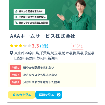
AAAホームサービス株式会社
3.3
1
(8件)
＋
東京都,神奈川県,千葉県,埼玉県,栃木県,群馬県,茨城県,
山梨県,長野県,静岡県,新潟県
特⻑1
細やかな配慮を忘れない
特⻑2
小さなリスクも見逃さない
特⻑3
分かりやすさを意識した説明
¥
料金を見る
詳細を見る