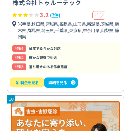
株式会社トゥルーテック
3.2
(7件)
＋
岩手県,秋田県,宮城県,福島県,山形県,新潟県,茨城県,栃
木県,群馬県,埼玉県,千葉県,東京都,神奈川県,山梨県,静
岡県
特⻑1
誠実で柔らかな対応
特⻑2
確かな観察で対処
特⻑3
落ち着きのある作業態度
¥
料金を見る
詳細を見る
10