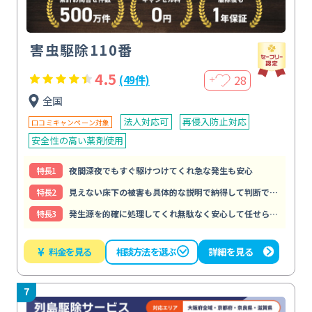
害虫駆除110番
4.5
28
(49件)
＋
全国
法人対応可
再侵入防止対応
口コミキャンペーン対象
安全性の高い薬剤使用
特⻑1
夜間深夜でもすぐ駆けつけてくれ急な発生も安心
特⻑2
見えない床下の被害も具体的な説明で納得して判断できる
特⻑3
発生源を的確に処理してくれ無駄なく安心して任せられる
¥
料金を見る
詳細を見る
相談方法を選ぶ
7