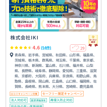
株式会社IKI
4.6
29
(54件)
＋
青森県、岩手県、宮城県、秋田県、山形県、福島県、
茨城県、栃木県、群馬県、埼玉県、千葉県、東京都、
神奈川県、新潟県、富山県、石川県、福井県、山梨
県、長野県、岐阜県、静岡県、愛知県、三重県、滋賀
県、京都府、大阪府、兵庫県、奈良県、和歌山県、鳥
取県、島根県、岡山県、広島県、山口県、福岡県、佐
賀県、長崎県、熊本県、大分県、宮崎県、鹿児島県
セーフリー限定キャンペーン
口コミキャンペーン対象
法人対応可
再侵入防止対応
国家資格保有
安全性の高い薬剤使用