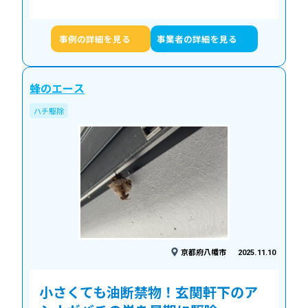
後、早速防護服に着替え、巣の撤去作業を開始い
たしました。今回は幸いにもハチ本体はおらず…
事例の詳細を見る
事業者の詳細を見る
蜂のエース
ハチ駆除
京都府八幡市
2025.11.10
小さくても油断禁物！玄関軒下のア