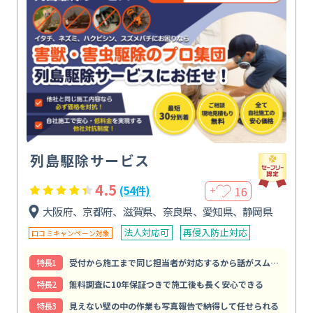
列島駆除サービス
4.5
16
(54件)
＋
大阪府、京都府、滋賀県、奈良県、愛知県、静岡県
法人対応可
再侵入防止対応
口コミキャンペーン対象
特⻑1
受付から施工まで同じ担当者が対応するから話がスムーズで安心
特⻑2
無料調査に10年保証つきで施工後も長く安心できる
特⻑3
見えない壁の中の作業も写真報告で納得して任せられる