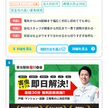
法人対応可
再侵入防止対応
口コミキャンペーン対象
安全性の高い薬剤使用
特⻑1
電気からLAN配線まで幅広く対応し初めてでも安心
特⻑2
自社スタッフが調査から対応まで一貫で説明が変わる心配がない
特⻑3
剪定は仕上がりをすり合わせるから切りすぎず自然な庭になる
¥
料金を見る
詳細を見る
相談方法を選ぶ
6