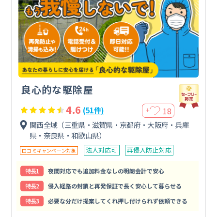
良心的な駆除屋
4.6
18
(51件)
＋
関西全域（三重県・滋賀県・京都府・大阪府・兵庫
県・奈良県・和歌山県）
法人対応可
再侵入防止対応
口コミキャンペーン対象
特⻑1
夜間対応でも追加料金なしの明朗会計で安心
特⻑2
侵入経路の封鎖と再発保証で長く安心して暮らせる
特⻑3
必要な分だけ提案してくれ押し付けられず依頼できる