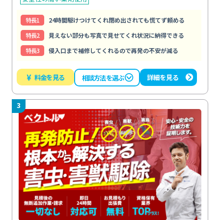
特⻑1
24時間駆けつけてくれ閉め出されても慌てず頼める
特⻑2
見えない部分も写真で見せてくれ状況に納得できる
特⻑3
侵入口まで補修してくれるので再発の不安が減る
¥
料金を見る
詳細を見る
相談方法を選ぶ
3