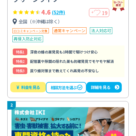
4.6
19
(52件)
＋
全国（※沖縄は除く）
通常キャンペーン
法人対応可
口コミキャンペーン対象
再侵入防止対応
特⻑1
深夜の蜂の巣発見も1時間で駆けつけ安心
特⻑2
配管裏や隙間の隠れた巣も的確発見でモヤモヤ解消
特⻑3
戻り蜂対策まで教えてくれ再発の不安なし
¥
料金を見る
詳細を見る
相談方法を選ぶ
2