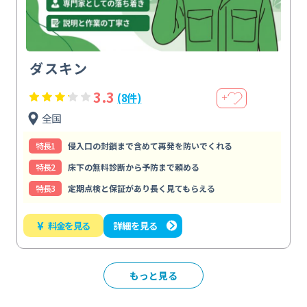
ダスキン
3.3
(8件)
＋
全国
特⻑1
侵入口の封鎖まで含めて再発を防いでくれる
特⻑2
床下の無料診断から予防まで頼める
特⻑3
定期点検と保証があり長く見てもらえる
¥
料金を見る
詳細を見る
もっと見る