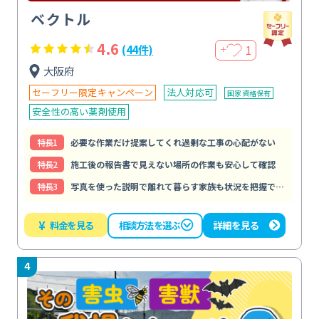
ベクトル
4.6
1
(44件)
＋
大阪府
セーフリー限定キャンペーン
法人対応可
国家資格保有
安全性の高い薬剤使用
特⻑1
必要な作業だけ提案してくれ過剰な工事の心配がない
特⻑2
施工後の報告書で見えない場所の作業も安心して確認
特⻑3
写真を使った説明で離れて暮らす家族も状況を把握できる
¥
料金を見る
詳細を見る
相談方法を選ぶ
4