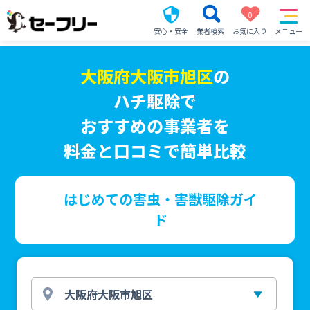
0
安心・安全
業者検索
お気に入り
メニュー
大阪府大阪市旭区
の
ハチ駆除で
おすすめの事業者を
料金と口コミで簡単比較
はじめての害虫・害獣駆除ガイ
ド