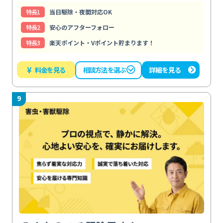
特⻑1
当日駆除・夜間対応OK
特⻑2
安心のアフターフォロー
特⻑3
楽天ポイント・Vポイント貯まります！
¥
料金を見る
詳細を見る
相談方法を選ぶ
9