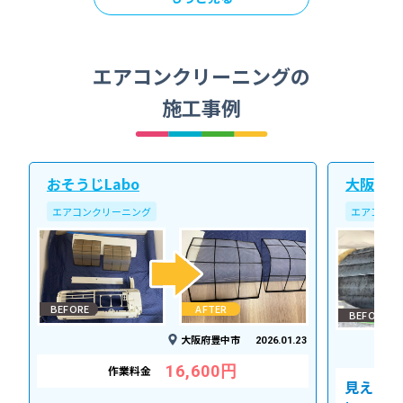
エアコンクリーニングの
施工事例
おそうじLabo
大阪北ク
エアコンクリーニング
エアコンク
BEFORE
AFTER
BEFORE
大阪府豊中市
2026.01.23
16,600円
作業料金
見えない