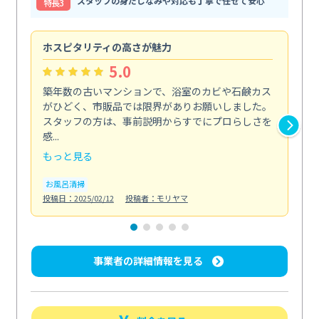
スタッフの身だしなみや対応も丁寧で任せて安心
特⻑3
ホスピタリティの高さが魅力
法
5.0
築年数の古いマンションで、浴室のカビや石鹸カス
会
がひどく、市販品では限界がありお願いしました。
し
スタッフの方は、事前説明からすでにプロらしさを
あ
感...
い...
もっと見る
も
お風呂清掃
ト
投稿日：2025/02/12
投稿者：モリヤマ
投稿日
事業者の詳細情報を見る