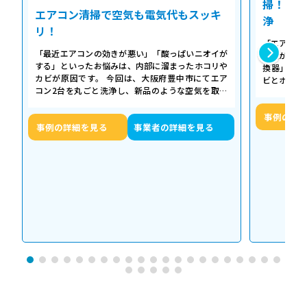
掃！空気
エアコン清掃で空気も電気代もスッキ
浄
リ！
「エアコン
「最近エアコンの効きが悪い」「酸っぱいニオイが
た気がする
する」といったお悩みは、内部に溜まったホコリや
換器」の汚
カビが原因です。 今回は、大阪府豊中市にてエア
ビとホコリ
コン2台を丸ごと洗浄し、新品のような空気を取り
底洗浄し、
戻した事例をご紹介します。 今回の作…
事例の詳
事例の詳細を見る
事業者の詳細を見る