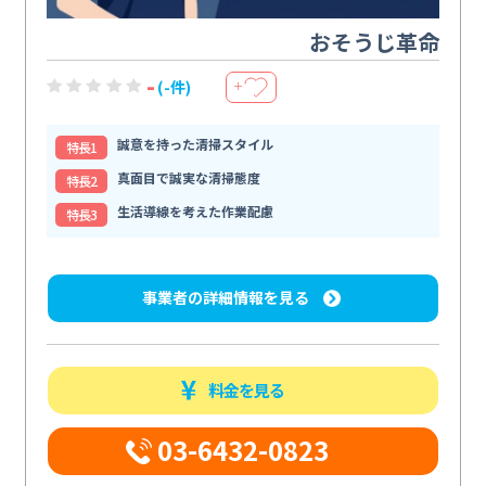
おそうじ革命
-
(-件)
＋
誠意を持った清掃スタイル
特⻑1
真面目で誠実な清掃態度
特⻑2
生活導線を考えた作業配慮
特⻑3
事業者の詳細情報を見る
料金を見る
03-6432-0823