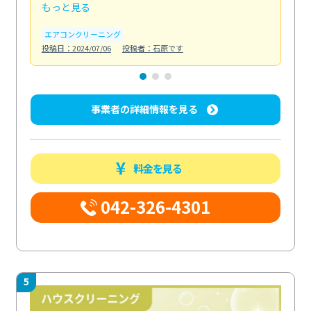
もっと見る
も
エアコンクリーニング
お
投稿日：2024/07/06
投稿者：石原です
投稿日
事業者の詳細情報を見る
料金を見る
042-326-4301
5