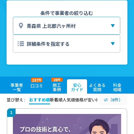
条件で事業者の絞り込む
26
187
件
件
事業者
施工
安心
よくある
料金
口コミ
一覧
事例
ガイド
質問
相場
並び替え :
おすすめ順
新着順
人気順
価格が安い順
評価が高い順
（6件）
評価
1