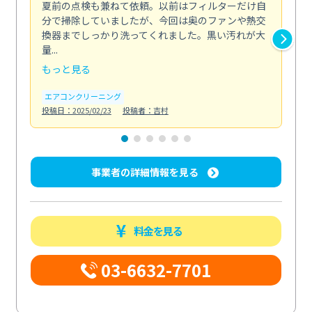
夏前の点検も兼ねて依頼。以前はフィルターだけ自
掃
分で掃除していましたが、今回は奥のファンや熱交
た
換器までしっかり洗ってくれました。黒い汚れが大
キ
量...
安...
もっと見る
も
エアコンクリーニング
お
投稿日：2025/02/23
投稿者：吉村
投稿日
事業者の詳細情報を見る
料金を見る
03-6632-7701