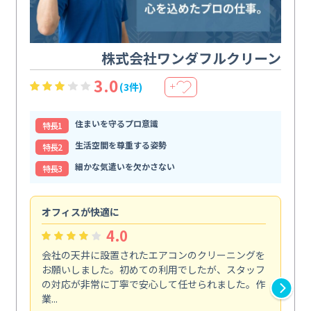
株式会社ワンダフルクリーン
3.0
(3件)
＋
住まいを守るプロ意識
特⻑1
生活空間を尊重する姿勢
特⻑2
細かな気遣いを欠かさない
特⻑3
オフィスが快適に
納
4.0
会社の天井に設置されたエアコンのクリーニングを
浴
お願いしました。初めての利用でしたが、スタッフ
終
の対応が非常に丁寧で安心して任せられました。作
き
業...
し...