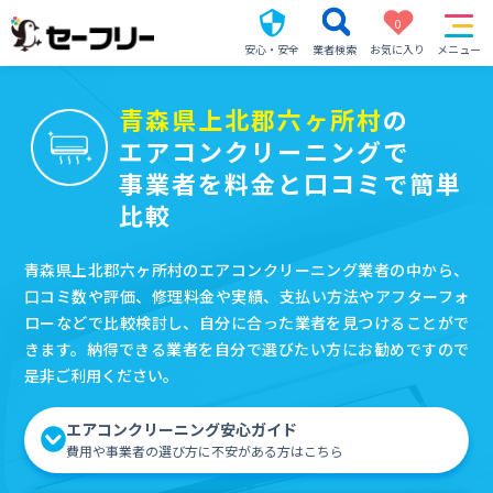
0
安心・安全
業者検索
お気に入り
メニュー
青森県上北郡六ヶ所村
の
エアコンクリーニングで
事業者を料金と口コミで簡単
比較
青森県上北郡六ヶ所村のエアコンクリーニング業者の中から、
口コミ数や評価、修理料金や実績、支払い方法やアフターフォ
ローなどで比較検討し、自分に合った業者を見つけることがで
きます。納得できる業者を自分で選びたい方にお勧めですので
是非ご利用ください。
エアコンクリーニング安心ガイド
費用や事業者の選び方に不安がある方はこちら