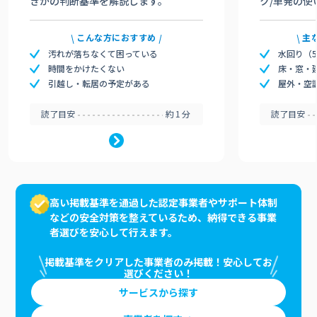
きかの判断基準を解説します。
ク/単発の使
こんな方におすすめ
主
汚れが落ちなくて困っている
水回り（
時間をかけたくない
床・窓・
引越し・転居の予定がある
屋外・空
読了目安
約1分
読了目安
高い掲載基準を通過した認定事業者やサポート体制
などの安全対策を整えているため、納得できる事業
者選びを安心して行えます。
掲載基準をクリアした事業者のみ掲載！安心してお
選びください！
サービスから探す