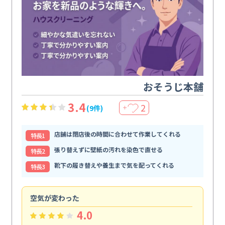
おそうじ本舗
3.4
2
(9件)
＋
店舗は閉店後の時間に合わせて作業してくれる
特⻑1
張り替えずに壁紙の汚れを染色で直せる
特⻑2
靴下の履き替えや養生まで気を配ってくれる
特⻑3
空気が変わった
浴
4.0