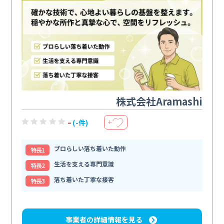
株式会社Aramashi
-
(-件)
＋
プロらしい落ち着いた動作
特⻑1
生活を支える専門意識
特⻑2
落ち着いた丁寧な接客
特⻑3
事業者の詳細情報を見る