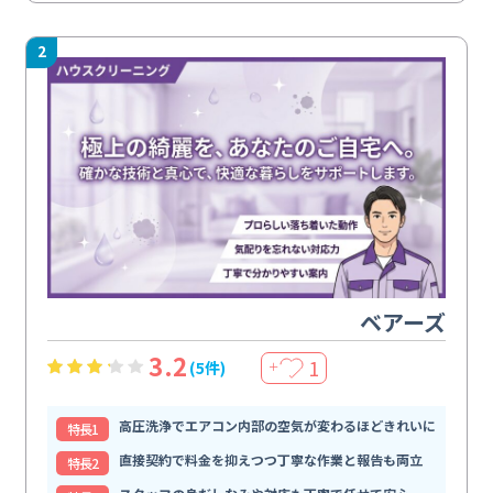
2
ベアーズ
3.2
1
(5件)
＋
高圧洗浄でエアコン内部の空気が変わるほどきれいに
特⻑1
直接契約で料金を抑えつつ丁寧な作業と報告も両立
特⻑2