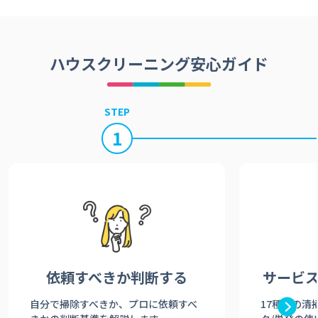
ハウスクリーニング安心ガイド
STEP
1
依頼すべきか
判断する
サービ
自分で掃除すべきか、プロに依頼すべ
17種類の清