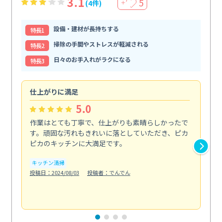
3.1
5
(4件)
＋
設備・建材が長持ちする
特⻑1
掃除の手間やストレスが軽減される
特⻑2
日々のお手入れがラクになる
特⻑3
仕上がりに満足
親
5.0
作業はとても丁寧で、仕上がりも素晴らしかったで
ス
す。頑固な汚れもきれいに落としていただき、ピカ
説
ピカのキッチンに大満足です。
の
い...
キッチン清掃
も
投稿日：2024/08/03
投稿者：でんでん
エ
投稿日