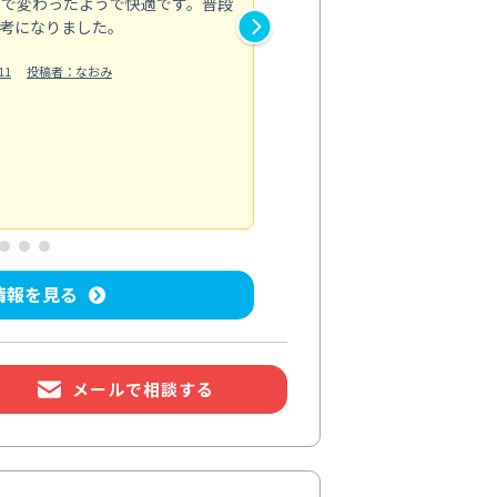
まで変わったようで快適です。普段
したうえで作業を始めてもらえ
考になりました。
洗浄だけで終わるのではなく、
11
投稿者：なおみ
てくださるので、専門...
もっと見る
エアコンクリーニング
投稿日：2026/
情報を見る
メールで相談する