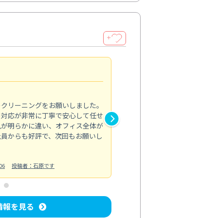
＋
納得のサービス
5.0
のクリーニングをお願いしました。
浴室の清掃を依頼しました。ス
の対応が非常に丁寧で安心して任せ
もスムーズに進行。頑固な汚れ
風が明らかに違い、オフィス全体が
生まれ変わりました。料金も納
社員からも好評で、次回もお願いし
ています。
お風呂清掃
投稿日：2024/06/18
投
06
投稿者：石原です
情報を見る