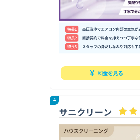
特⻑1
高圧洗浄でエアコン内部の空気が
特⻑2
直接契約で料金を抑えつつ丁寧な
特⻑3
スタッフの身だしなみや対応も丁
料金を見る
4
サニクリーン