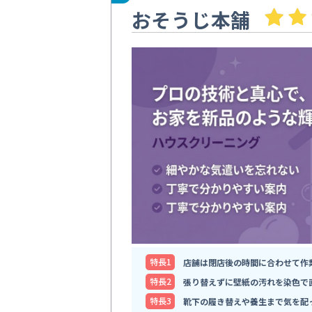
おそうじ本舗
特⻑1
店舗は閉店後の時間に合わせて作
特⻑2
張り替えずに壁紙の汚れを染色で
特⻑3
靴下の履き替えや養生まで気を配