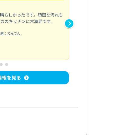
5.0
素晴らしかったです。頑固な汚れも
スタッフの方は非常に親切で、
ピカのキッチンに大満足です。
き安心感がありました。エアコ
り快適に感じています。丁寧な
稿者：でんでん
エアコンクリーニング
投稿日：2024/
情報を見る