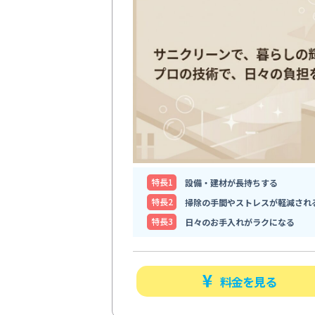
特⻑1
設備・建材が長持ちする
特⻑2
掃除の手間やストレスが軽減され
特⻑3
日々のお手入れがラクになる
料金を見る