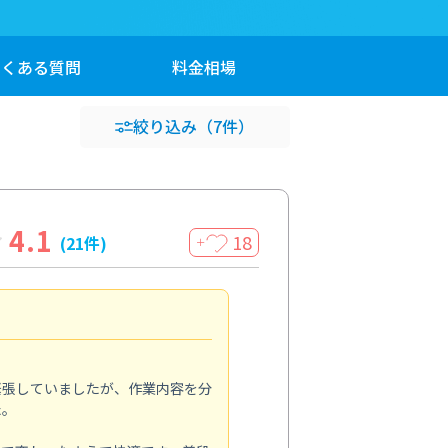
よくある
質問
料金
相場
絞り込み
（7件）
4.1
18
(21件)
＋
専門店を選んで正解
4.0
緊張していましたが、作業内容を分
いくつかの業者を比較しました
た。
う点に魅力を感じてお願いしま
でなく、防カビ剤の特徴や注意