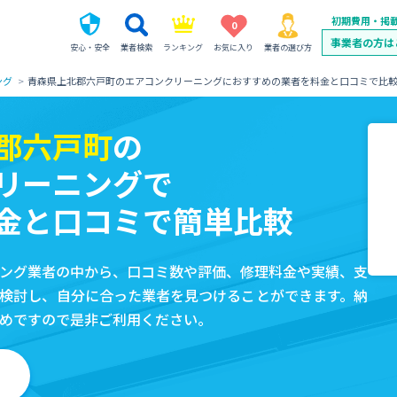
初期費用・掲
0
事業者の方は
安心・安全
業者検索
ランキング
お気に入り
業者の選び方
ング
青森県上北郡六戸町のエアコンクリーニングにおすすめの業者を料金と口コミで比
郡六戸町
の
リーニングで
金と口コミで簡単比較
ング業者の中から、口コミ数や評価、修理料金や実績、支
検討し、自分に合った業者を見つけることができます。納
めですので是非ご利用ください。