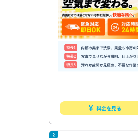
特⻑1
内部の奥まで洗浄、風量も冷房の
特⻑2
写真で見せながら説明、仕上がり
特⻑3
汚れか故障か見極め、不要な作業
料金を見る
2