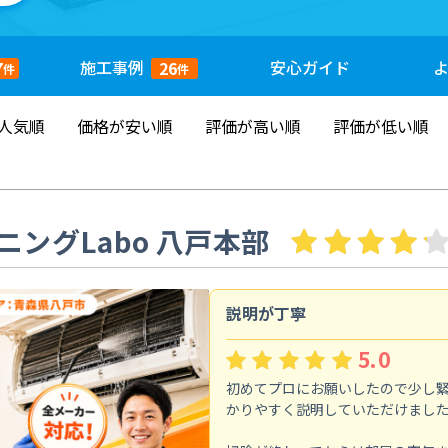
施工
事例
安心
ガイド
7
26
件
件
人気順
価格が安い順
評価が高い順
評価が低い順
ングLabo 八戸本部
説明が丁寧
5.0
初めてプロにお願いしたので少し
かりやすく説明していただけまし