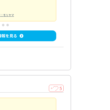
者：モリヤマ
情報を見る
5
＋
親切で丁寧な作業