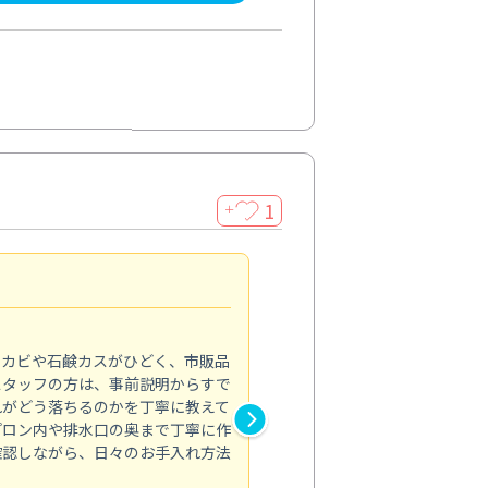
1
＋
法人利用
5.0
のカビや石鹸カスがひどく、市販品
会社のトイレと洗面台清掃をス
スタッフの方は、事前説明からすで
てはオフィス対応が雑なところ
れがどう落ちるのかを丁寧に教えて
なみから言葉遣い、作業マナー
プロン内や排水口の奥まで丁寧に作
心して任せられました。
確認しながら、日々のお手入れ方法
トイレ清掃
投稿日：2024/09/09
投