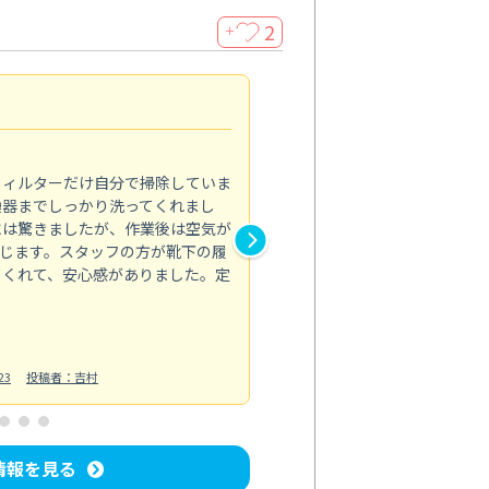
2
＋
浴室が明るく
5.0
フィルターだけ自分で掃除していま
掃除しても取れなかったカビや
換器までしっかり洗ってくれまし
がプロ。浴室が明るく感じるほ
には驚きましたが、作業後は空気が
の説明も丁寧で安心できました
じます。スタッフの方が靴下の履
と気分も全然違います。
てくれて、安心感がありました。定
お風呂清掃
投稿日：2025/02/12
投
23
投稿者：吉村
情報を見る