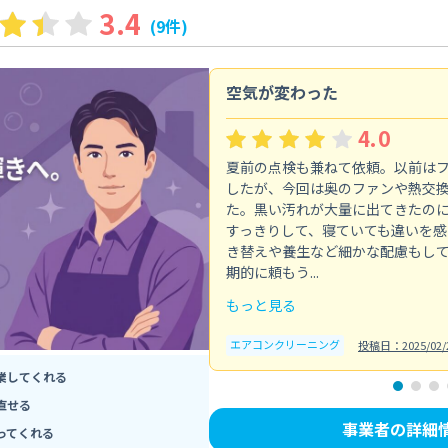
3.4
(9件)
空気が変わった
4.0
夏前の点検も兼ねて依頼。以前は
したが、今回は奥のファンや熱交
た。黒い汚れが大量に出てきたの
すっきりして、寝ていても違いを感
き替えや養生など細かな配慮もし
期的に頼もう...
もっと見る
エアコンクリーニング
投稿日：2025/02/
業してくれる
直せる
事業者の詳細
ってくれる