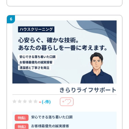
6
きらりライフサポート
-
(-件)
＋
安心できる落ち着いた口調
特⻑1
お客様最優先の誠実接客
特⻑2