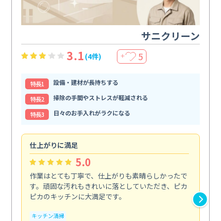
サニクリーン
3.1
5
(4件)
＋
設備・建材が長持ちする
特⻑1
掃除の手間やストレスが軽減される
特⻑2
日々のお手入れがラクになる
特⻑3
仕上がりに満足
親
5.0
作業はとても丁寧で、仕上がりも素晴らしかったで
ス
す。頑固な汚れもきれいに落としていただき、ピカ
説
ピカのキッチンに大満足です。
の
い...
キッチン清掃
も