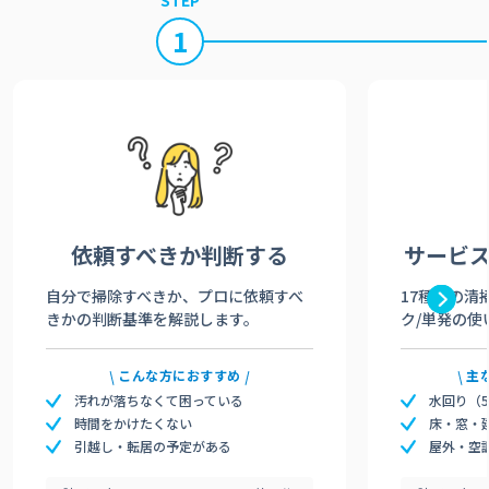
1
依頼すべきか
判断する
サービ
自分で掃除すべきか、プロに依頼すべ
17種類の清
きかの判断基準を解説します。
ク/単発の使
こんな方におすすめ
主
汚れが落ちなくて困っている
水回り（
時間をかけたくない
床・窓・
引越し・転居の予定がある
屋外・空