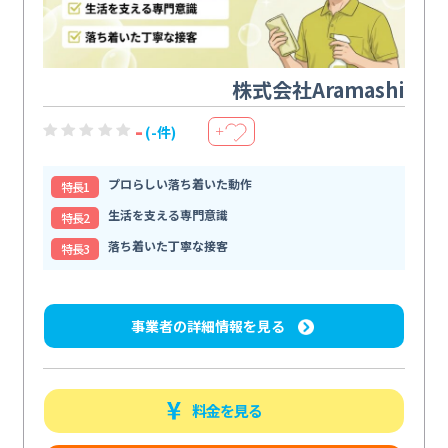
株式会社Aramashi
-
(-件)
＋
プロらしい落ち着いた動作
特⻑1
生活を支える専門意識
特⻑2
落ち着いた丁寧な接客
特⻑3
事業者の詳細情報を見る
料金を見る