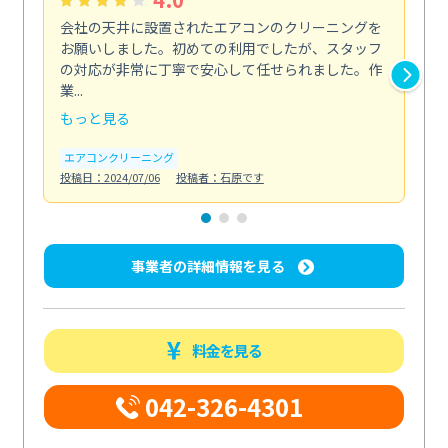
会社の天井に設置されたエアコンのクリーニングを
浴
お願いしました。初めての利用でしたが、スタッフ
終
の対応が非常に丁寧で安心して任せられました。作
き
業...
し...
もっと見る
も
エアコンクリーニング
お
投稿日：2024/07/06
投稿者：石原です
投稿日
事業者の詳細情報を見る
料金を見る
042-326-4301