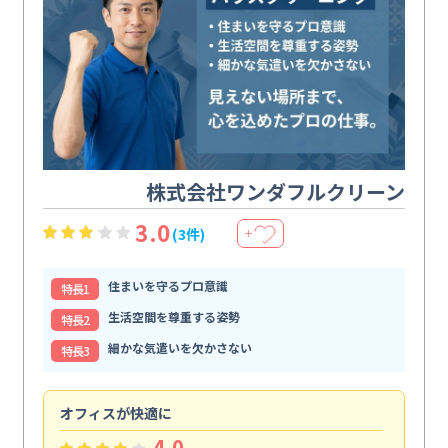
株式会社ワンダフルクリーン
3.0
(3件)
＋
住まいを守るプロ意識
特⻑1
生活空間を尊重する姿勢
特⻑2
細かな気遣いを欠かさない
特⻑3
オフィスが快適に
納
4.0