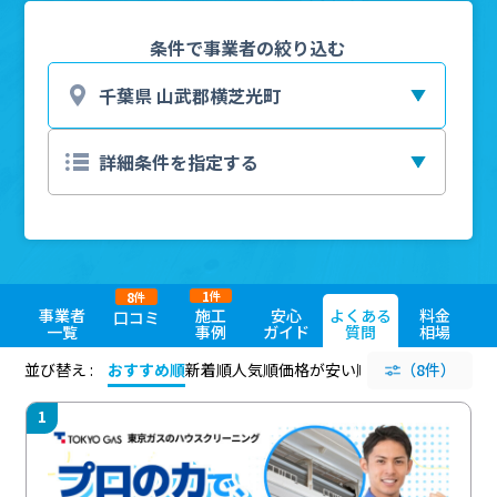
条件で事業者の絞り込む
1
8
件
件
事業者
施工
安心
よくある
料金
口コミ
一覧
事例
ガイド
質問
相場
並び替え :
おすすめ順
新着順
人気順
価格が安い順
評価が高い順
（8件）
評価
1