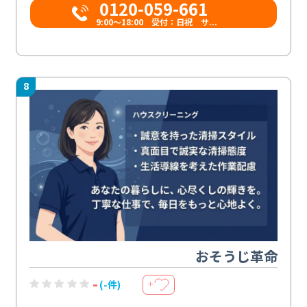
0120-059-661
9:00〜18:00 受付：日祝 サ...
8
おそうじ革命
-
(-件)
＋