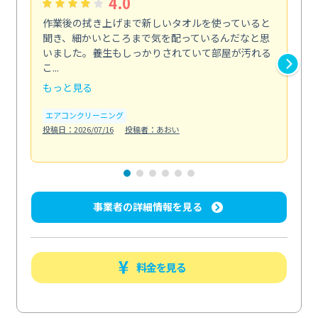
4.0
作業後の拭き上げまで新しいタオルを使っていると
ベ
聞き、細かいところまで気を配っているんだなと思
単
いました。養生もしっかりされていて部屋が汚れる
が
こ...
回...
もっと見る
も
エアコンクリーニング
ベラ
投稿日：2026/07/16
投稿者：あおい
投稿日
事業者の詳細情報を見る
料金を見る