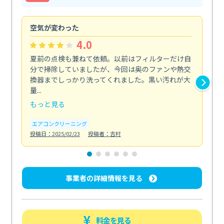
空気が変わった
浴
4.0
夏前の点検も兼ねて依頼。以前はフィルターだけ自
掃
分で掃除していましたが、今回は奥のファンや熱交
た
換器までしっかり洗ってくれました。黒い汚れが大
キ
量...
安...
もっと見る
も
エアコンクリーニング
お
投稿日：2025/02/23
投稿者：吉村
投稿日
事業者の詳細情報を見る
料金を見る