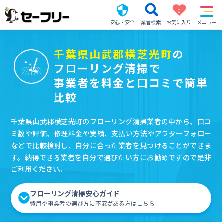
0
安心・安全
業者検索
お気に入り
メニュー
千葉県山武郡横芝光町
の
フローリング清掃で
事業者を料金と口コミで簡単
比較
千葉県山武郡横芝光町のフローリング清掃業者の中から、口コ
ミ数や評価、修理料金や実績、支払い方法やアフターフォロー
などで比較検討し、自分に合った業者を見つけることができま
す。納得できる業者を自分で選びたい方にお勧めですので是非
ご利用ください。
フローリング清掃安心ガイド
費用や事業者の選び方に不安がある方はこちら