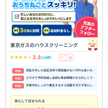
東京ガスのハウスクリーニング
3.8
6
(16件)
＋
部品を外した高圧洗浄で普段届かない汚れも臭いもすっきり解消
特⻑1
スマホで予約完結し金額も事前明確だから忙しくても頼みやすい
特⻑2
作業中はしっかり養生するから部屋を汚さず安心して任せられる
特⻑3
安心して任せられる
見