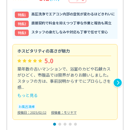
高圧洗浄でエアコン内部の空気が変わるほどきれいに
特⻑1
直接契約で料金を抑えつつ丁寧な作業と報告も両立
特⻑2
スタッフの身だしなみや対応も丁寧で任せて安心
特⻑3
ホスピタリティの高さが魅力
法
5.0
築年数の古いマンションで、浴室のカビや石鹸カス
会
がひどく、市販品では限界がありお願いしました。
し
スタッフの方は、事前説明からすでにプロらしさを
あ
感...
い...
もっと見る
も
お風呂清掃
ト
投稿日：2025/02/12
投稿者：モリヤマ
投稿日