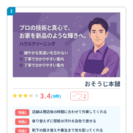
2
おそうじ本舗
3.4
2
(9件)
＋
店舗は閉店後の時間に合わせて作業してくれる
特⻑1
張り替えずに壁紙の汚れを染色で直せる
特⻑2
靴下の履き替えや養生まで気を配ってくれる
特⻑3