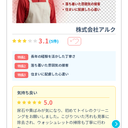
株式会社アルク
3.1
(5件)
＋
長年の経験を活かした丁寧さ
特⻑1
落ち着いた雰囲気の接客
特⻑2
住まいに配慮した心遣い
特⻑3
気持ち良い
頼
5.0
尿石や黄ばみが気になり、初めてトイレのクリーニ
エ
ングをお願いしました。こびりついた汚れも見事に
で
除去され、ウォッシュレットの掃除も丁寧に行わ
浄