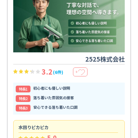
2525株式会社
3.2
(6件)
＋
初心者にも優しい説明
特⻑1
落ち着いた雰囲気の接客
特⻑2
安心できる落ち着いた口調
特⻑3
水回りピカピカ
ま
5.0