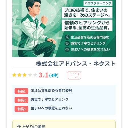
株式会社アドバンス・ネクスト
3.1
(4件)
＋
生活品質を高める専門姿勢
特⻑1
誠実で丁寧なヒアリング
特⻑2
住まいへの敬意を忘れない
特⻑3
仕上がりに満足
玄