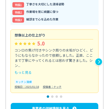
丁寧さを大切にした清掃姿勢
特⻑1
作業場を常に綺麗に保つ
特⻑2
細部まで心を込めた作業
特⻑3
想像以上の仕上がり
ス
5.0
コンロの焦げ付きやシンク周りの水垢がひどく、ど
油
うにもならなかったので依頼しました。正直、ここ
し
まで丁寧にやってくれるとは思わず驚きました。シ
浄
ン...
2...
もっと見る
も
キッチン清掃
キ
投稿日：2025/01/18
投稿者：ナッチ
投稿日
事業者の詳細情報を見る