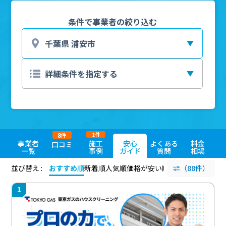
条件で事業者の絞り込む
1
8
件
件
事業者
施工
安心
よくある
料金
口コミ
一覧
事例
ガイド
質問
相場
並び替え :
おすすめ順
新着順
人気順
価格が安い順
評価が高い順
（88件）
評価
1