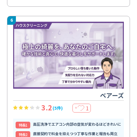
6
ベアーズ
3.2
1
(5件)
＋
高圧洗浄でエアコン内部の空気が変わるほどきれいに
特⻑1
直接契約で料金を抑えつつ丁寧な作業と報告も両立
特⻑2