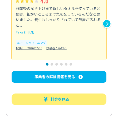
4.0
作業後の拭き上げまで新しいタオルを使っていると
ベ
聞き、細かいところまで気を配っているんだなと思
単
いました。養生もしっかりされていて部屋が汚れる
が
こ...
回...
もっと見る
も
エアコンクリーニング
ベラ
投稿日：2026/07/16
投稿者：あおい
投稿日
事業者の詳細情報を見る
料金を見る