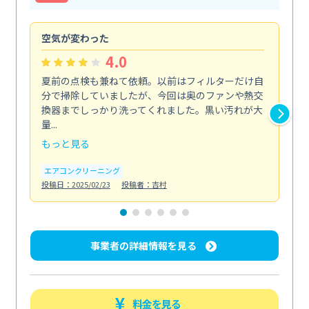
空気が変わった
浴
4.0
夏前の点検も兼ねて依頼。以前はフィルターだけ自
掃
分で掃除していましたが、今回は奥のファンや熱交
た
換器までしっかり洗ってくれました。黒い汚れが大
キ
量...
安...
もっと見る
も
エアコンクリーニング
お
投稿日：2025/02/23
投稿者：吉村
投稿日
事業者の詳細情報を見る
料金を見る