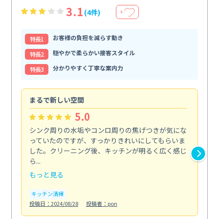
3.1
(4件)
＋
お客様の負担を減らす動き
特⻑1
穏やかで柔らかい接客スタイル
特⻑2
分かりやすく丁寧な案内力
特⻑3
まるで新しい空間
清
5.0
シンク周りの水垢やコンロ周りの焦げつきが気にな
ト
っていたのですが、すっかりきれいにしてもらいま
依
した。クリーニング後、キッチンが明るく広く感じ
ッ
ら...
か...
もっと見る
も
キッチン清掃
ト
投稿日：2024/08/28
投稿者：pon
投稿日