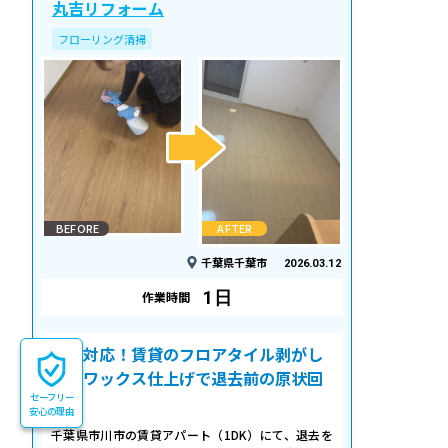
丸吉リフォーム
フローリング清掃
BEFORE
AFTER
千葉県千葉市
2026.03.12
1日
作業時間
即日対応！賃貸のフロアタイル剥がし
＆床ワックス仕上げで退去前の原状回
セーフリー
復
安心の理由
千葉県市川市の賃貸アパート（1DK）にて、退去を