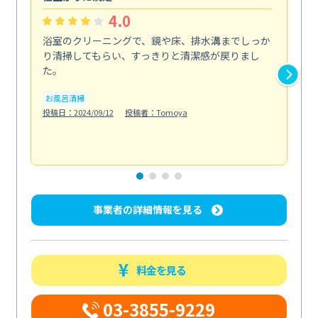
4.0
浴室のクリーニングで、鏡や床、排水溝までしっか
ド
り清掃してもらい、すっきりと清潔感が戻りまし
の
た。
ま
し...
お風呂清掃
も
投稿日：2024/09/12
投稿者：Tomoya
屋
投稿日
事業者の詳細情報を見る
料金を見る
03-3855-9229