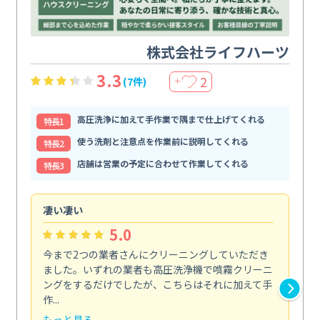
株式会社ライフハーツ
3.3
2
(7件)
＋
高圧洗浄に加えて手作業で隅まで仕上げてくれる
特⻑1
使う洗剤と注意点を作業前に説明してくれる
特⻑2
店舗は営業の予定に合わせて作業してくれる
特⻑3
凄い凄い
初
5.0
今まで2つの業者さんにクリーニングしていただき
ハ
ました。いずれの業者も高圧洗浄機で噴霧クリーニ
の
ングをするだけでしたが、こちらはそれに加えて手
し
作...
ラ...
もっと見る
も