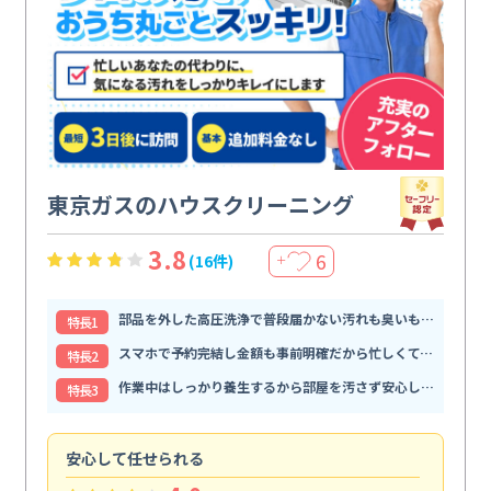
東京ガスのハウスクリーニング
3.8
6
(16件)
＋
部品を外した高圧洗浄で普段届かない汚れも臭いもすっきり解消
特⻑1
スマホで予約完結し金額も事前明確だから忙しくても頼みやすい
特⻑2
作業中はしっかり養生するから部屋を汚さず安心して任せられる
特⻑3
安心して任せられる
見