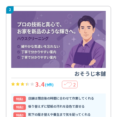
2
おそうじ本舗
3.4
2
(9件)
＋
店舗は閉店後の時間に合わせて作業してくれる
特⻑1
張り替えずに壁紙の汚れを染色で直せる
特⻑2
靴下の履き替えや養生まで気を配ってくれる
特⻑3