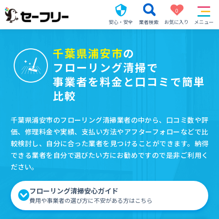
0
安心・安全
業者検索
お気に入り
メニュー
千葉県浦安市
の
フローリング清掃で
事業者を料金と口コミで簡単
比較
千葉県浦安市のフローリング清掃業者の中から、口コミ数や評
価、修理料金や実績、支払い方法やアフターフォローなどで比
較検討し、自分に合った業者を見つけることができます。納得
できる業者を自分で選びたい方にお勧めですので是非ご利用く
ださい。
フローリング清掃安心ガイド
費用や事業者の選び方に不安がある方はこちら