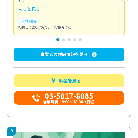
れ、...
も...
もっと見る
も
トイレ清掃
エ
投稿日：2024/09/05
投稿者：K.I
投稿日
事業者の詳細情報を見る
料金を見る
03-5817-8085
営業時間 9:00～18:00（日曜...
9