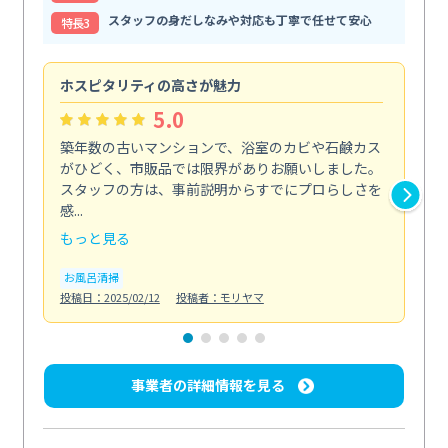
スタッフの身だしなみや対応も丁寧で任せて安心
特⻑3
ホスピタリティの高さが魅力
法
5.0
築年数の古いマンションで、浴室のカビや石鹸カス
会
がひどく、市販品では限界がありお願いしました。
し
スタッフの方は、事前説明からすでにプロらしさを
あ
感...
い...
もっと見る
も
お風呂清掃
ト
投稿日：2025/02/12
投稿者：モリヤマ
投稿日
事業者の詳細情報を見る