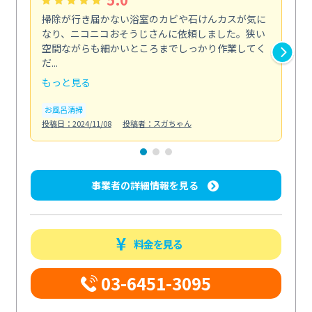
掃除が行き届かない浴室のカビや石けんカスが気に
初
なり、ニコニコおそうじさんに依頼しました。狭い
丁
空間ながらも細かいところまでしっかり作業してく
る
だ...
た...
もっと見る
も
お風呂清掃
エ
投稿日：2024/11/08
投稿者：スガちゃん
投稿日
事業者の詳細情報を見る
料金を見る
03-6451-3095