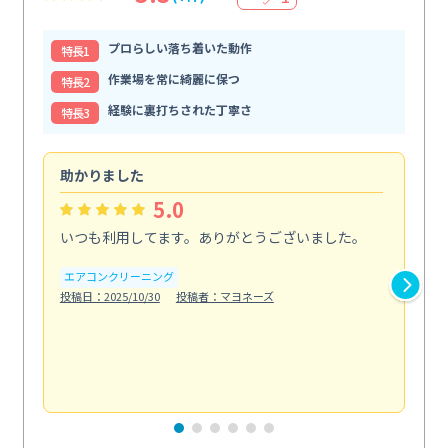
プロらしい落ち着いた動作
特⻑1
作業場を常に綺麗に保つ
特⻑2
経験に裏打ちされた丁寧さ
特⻑3
助かりました
助
5.0
いつも利用してます。ありがとうございました。
綺
く
エアコンクリーニング
投稿日：2025/10/30
投稿者：マヨネーズ
エ
投稿日