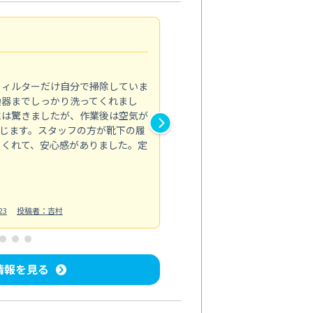
浴室が明るく
5.0
フィルターだけ自分で掃除していま
掃除しても取れなかったカビや
換器までしっかり洗ってくれまし
がプロ。浴室が明るく感じるほ
には驚きましたが、作業後は空気が
の説明も丁寧で安心できました
じます。スタッフの方が靴下の履
と気分も全然違います。
てくれて、安心感がありました。定
お風呂清掃
投稿日：2025/02/12
投
23
投稿者：吉村
情報を見る