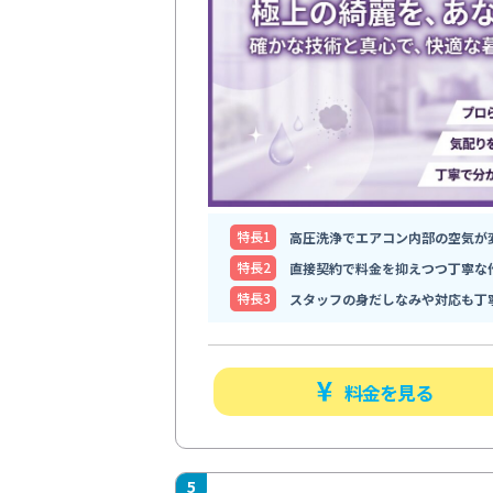
特⻑1
高圧洗浄でエアコン内部の空気が
特⻑2
直接契約で料金を抑えつつ丁寧な
特⻑3
スタッフの身だしなみや対応も丁
料金を見る
5