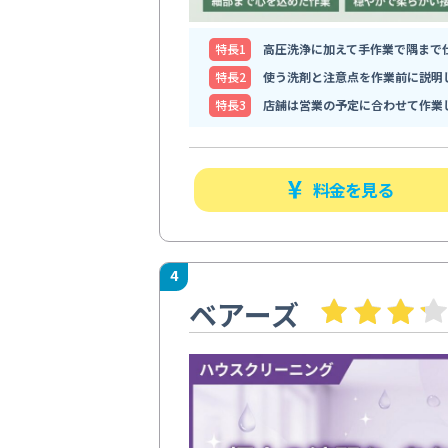
特⻑1
高圧洗浄に加えて手作業で隅まで
特⻑2
使う洗剤と注意点を作業前に説明
特⻑3
店舗は営業の予定に合わせて作業
料金を見る
4
ベアーズ