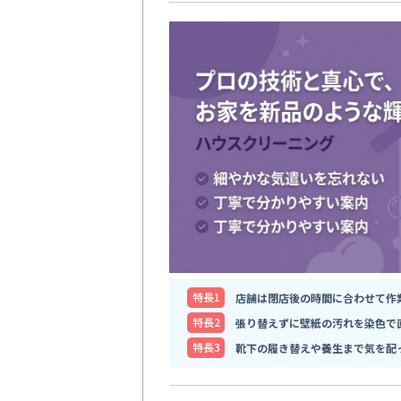
特⻑1
店舗は閉店後の時間に合わせて作
特⻑2
張り替えずに壁紙の汚れを染色で
特⻑3
靴下の履き替えや養生まで気を配