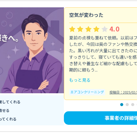
空気が変わった
4.0
夏前の点検も兼ねて依頼。以前は
したが、今回は奥のファンや熱交
た。黒い汚れが大量に出てきたの
すっきりして、寝ていても違いを感
き替えや養生など細かな配慮もし
期的に頼もう...
もっと見る
エアコンクリーニング
投稿日：2025/02/
業してくれる
直せる
事業者の詳細
ってくれる