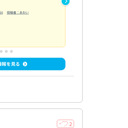
作業では床の汚れや溝に溜まっ
16
投稿者：あおい
らえました。自分では落としに
う...
もっと見る
ベランダ/バルコニー清掃
投稿日：202
情報を見る
2
＋