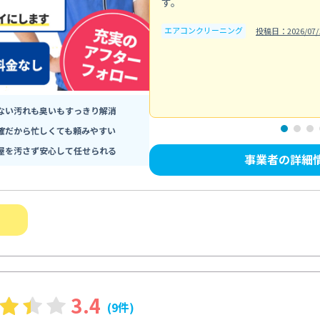
す。
エアコンクリーニング
投稿日：2026/07/
ない汚れも臭いもすっきり解消
確だから忙しくても頼みやすい
屋を汚さず安心して任せられる
事業者の詳細
3.4
(9件)