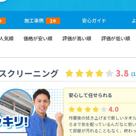
施工
事例
安心
ガイド
1
件
件
人気順
価格が安い順
評価が高い順
評価が低い順
スクリーニング
3.8
(
安心して任せられる
4.0
作業後の拭き上げまで新しいタオ
ろまで気を配っているんだなと思
て部屋が汚れることもなく、終わ