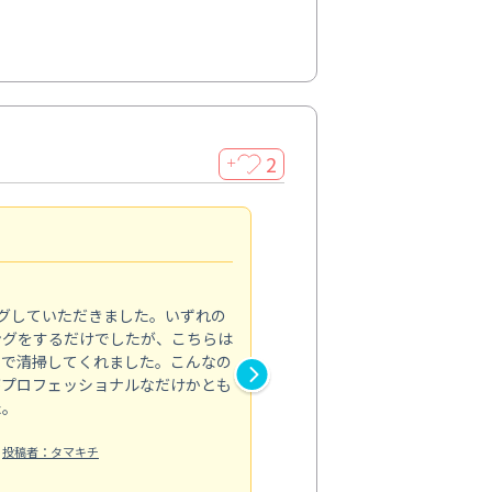
2
＋
初めてのハウスクリーニン
5.0
グしていただきました。いずれの
ハウスクリーニングをお願いす
ングをするだけでしたが、こちらは
したが、ライフハーツさんに依
まで清掃してくれました。こんなの
と窓まわり、ベランダの清掃を
がプロフェッショナルなだけかとも
子どもがよく床に座るので清潔
た。
限界があり…。来てくださった
業内容も逐...
投稿者：タマキチ
もっと見る