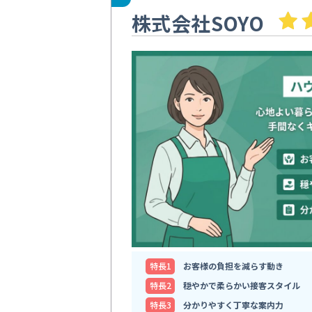
株式会社SOYO
特⻑1
お客様の負担を減らす動き
特⻑2
穏やかで柔らかい接客スタイル
特⻑3
分かりやすく丁寧な案内力