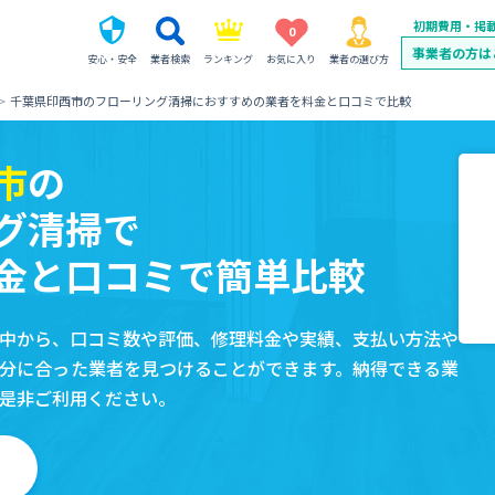
初期費用・掲
0
事業者の方は
安心・安全
業者検索
ランキング
お気に入り
業者の選び方
千葉県印西市のフローリング清掃におすすめの業者を料金と口コミで比較
市
の
グ清掃で
金と口コミで簡単比較
中から、口コミ数や評価、修理料金や実績、支払い方法や
分に合った業者を見つけることができます。納得できる業
是非ご利用ください。