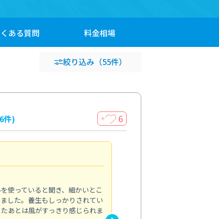
よくある
質問
料金
相場
絞り込み
（55件）
6
16件)
＋
見違える仕上がり
4.0
ルを使っていると聞き、細かいとこ
ベランダの汚れが気になってい
いました。養生もしっかりされてい
かできず、しっかり掃除する機
ったあとは風がすっきり感じられま
てきたので、今回クリーニング