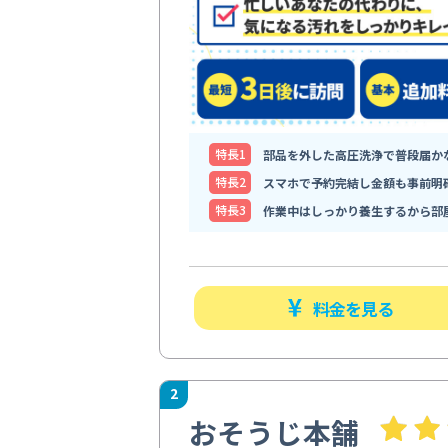
特⻑1
部品を外した高圧洗浄で普段届か
特⻑2
スマホで予約完結し金額も事前明
特⻑3
作業中はしっかり養生するから部
料金を見る
2
おそうじ本舗