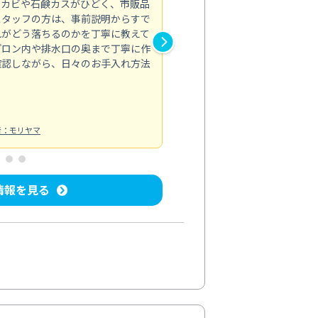
のカビや石鹸カスがひどく、市販品
会社のトイレと洗面台清掃をス
スタッフの方は、事前説明からすで
てはオフィス対応が雑なところ
れがどう落ちるのかを丁寧に教えて
なみから言葉遣い、作業マナー
プロン内や排水口の奥まで丁寧に作
心して任せられました。
確認しながら、日々のお手入れ方法
トイレ清掃
投稿日：2024/09/09
投
者：モリヤマ
情報を見る