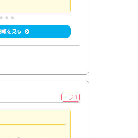
屋内清掃
投稿日：2025/04/08
投稿
情報を見る
1
＋
法人利用
5.0