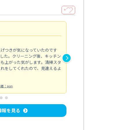
＋
清潔感アップ
5.0
焦げつきが気になっていたのです
トイレのカビなど汚れが気にな
ました。クリーニング後、キッチン
れがきれいに取れて、清潔感が
率も上がった気がします。清掃スタ
い部分までしっかりと対応して
入れをしてくれたので、見違えるよ
トイレ清掃
投稿日：2024/08/19
投
者：pon
情報を見る