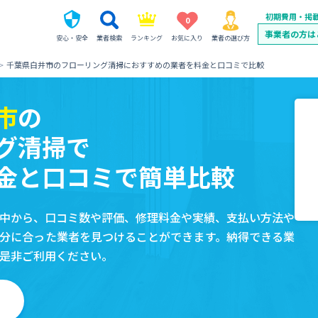
初期費用・掲
0
事業者の方は
安心・安全
業者検索
ランキング
お気に入り
業者の選び方
千葉県白井市のフローリング清掃におすすめの業者を料金と口コミで比較
市
の
グ清掃で
金と口コミで簡単比較
中から、口コミ数や評価、修理料金や実績、支払い方法や
分に合った業者を見つけることができます。納得できる業
是非ご利用ください。