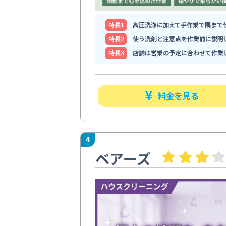
特⻑1
高圧洗浄に加えて手作業で隅まで
特⻑2
使う洗剤と注意点を作業前に説明
特⻑3
店舗は営業の予定に合わせて作業
料金を見る
4
ベアーズ