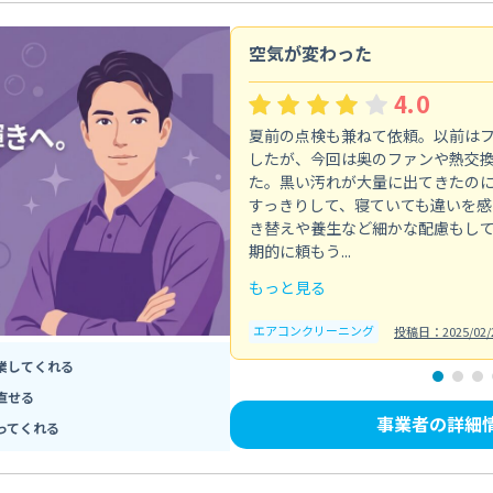
空気が変わった
4.0
夏前の点検も兼ねて依頼。以前は
したが、今回は奥のファンや熱交
た。黒い汚れが大量に出てきたの
すっきりして、寝ていても違いを感
き替えや養生など細かな配慮もし
期的に頼もう...
もっと見る
エアコンクリーニング
投稿日：2025/02/
業してくれる
直せる
事業者の詳細
ってくれる