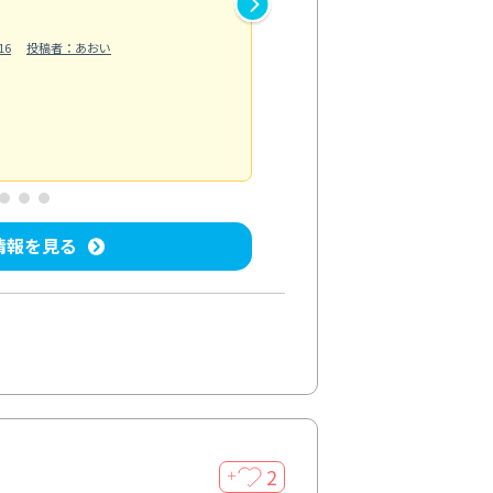
作業では床の汚れや溝に溜まっ
16
投稿者：あおい
らえました。自分では落としに
う...
もっと見る
ベランダ/バルコニー清掃
投稿日：202
情報を見る
2
＋