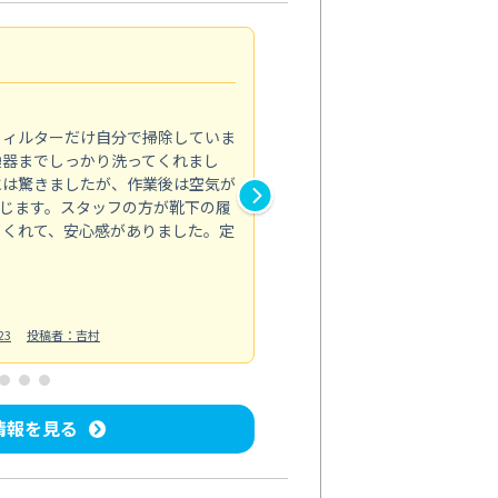
浴室が明るく
5.0
フィルターだけ自分で掃除していま
掃除しても取れなかったカビや
換器までしっかり洗ってくれまし
がプロ。浴室が明るく感じるほ
には驚きましたが、作業後は空気が
の説明も丁寧で安心できました
じます。スタッフの方が靴下の履
と気分も全然違います。
てくれて、安心感がありました。定
お風呂清掃
投稿日：2025/02/12
投
23
投稿者：吉村
情報を見る