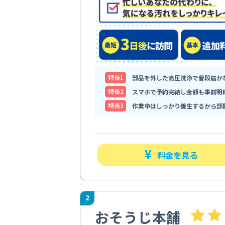
特⻑1
部品を外した高圧洗浄で普段届か
特⻑2
スマホで予約完結し金額も事前明
特⻑3
作業中はしっかり養生するから部
料金を見る
2
おそうじ本舗