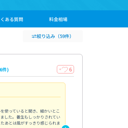
よくある
質問
料金
相場
絞り込み
（59件）
6
16件)
＋
見違える仕上がり
4.0
ルを使っていると聞き、細かいとこ
ベランダの汚れが気になってい
いました。養生もしっかりされてい
かできず、しっかり掃除する機
ったあとは風がすっきり感じられま
てきたので、今回クリーニング