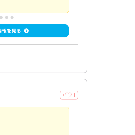
屋内清掃
投稿日：2025/04/08
投稿
情報を見る
1
＋
法人利用
5.0