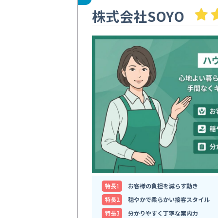
株式会社SOYO
特⻑1
お客様の負担を減らす動き
特⻑2
穏やかで柔らかい接客スタイル
特⻑3
分かりやすく丁寧な案内力