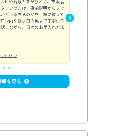
のカビや石鹸カスがひどく、市販品
会社のトイレと洗面台清掃をス
スタッフの方は、事前説明からすで
てはオフィス対応が雑なところ
れがどう落ちるのかを丁寧に教えて
なみから言葉遣い、作業マナー
プロン内や排水口の奥まで丁寧に作
心して任せられました。
確認しながら、日々のお手入れ方法
トイレ清掃
投稿日：2024/09/09
投
者：モリヤマ
情報を見る