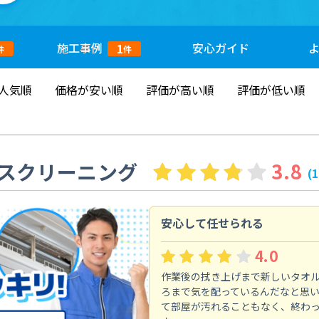
施工
事例
安心
ガイド
1
件
件
人気順
価格が安い順
評価が高い順
評価が低い順
スクリーニング
3.8
(
安心して任せられる
4.0
作業後の拭き上げまで新しいタオ
ろまで気を配っているんだなと思
て部屋が汚れることもなく、終わ