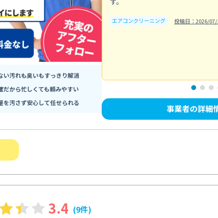
す。
エアコンクリーニング
投稿日：2026/07/
ない汚れも臭いもすっきり解消
確だから忙しくても頼みやすい
屋を汚さず安心して任せられる
事業者の詳細
3.4
(9件)