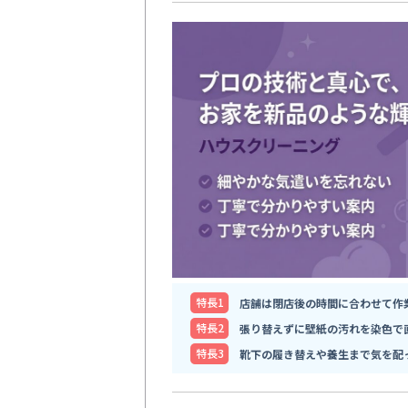
特⻑1
店舗は閉店後の時間に合わせて作
特⻑2
張り替えずに壁紙の汚れを染色で
特⻑3
靴下の履き替えや養生まで気を配