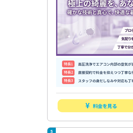
特⻑1
高圧洗浄でエアコン内部の空気が
特⻑2
直接契約で料金を抑えつつ丁寧な
特⻑3
スタッフの身だしなみや対応も丁
料金を見る
5