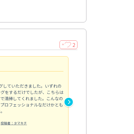
2
＋
初めてのハウスクリーニン
5.0
グしていただきました。いずれの
ハウスクリーニングをお願いす
ングをするだけでしたが、こちらは
したが、ライフハーツさんに依
まで清掃してくれました。こんなの
と窓まわり、ベランダの清掃を
がプロフェッショナルなだけかとも
子どもがよく床に座るので清潔
た。
限界があり…。来てくださった
業内容も逐...
投稿者：タマキチ
もっと見る