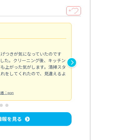
＋
清潔感アップ
5.0
焦げつきが気になっていたのです
トイレのカビなど汚れが気にな
ました。クリーニング後、キッチン
れがきれいに取れて、清潔感が
率も上がった気がします。清掃スタ
い部分までしっかりと対応して
入れをしてくれたので、見違えるよ
トイレ清掃
投稿日：2024/08/19
投
者：pon
情報を見る