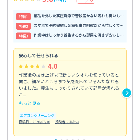
部品を外した高圧洗浄で普段届かない汚れも臭いもすっきり解消
特⻑1
スマホで予約完結し金額も事前明確だから忙しくても頼みやすい
特⻑2
作業中はしっかり養生するから部屋を汚さず安心して任せられる
特⻑3
安心して任せられる
見
4.0
作業後の拭き上げまで新しいタオルを使っていると
ベ
聞き、細かいところまで気を配っているんだなと思
単
いました。養生もしっかりされていて部屋が汚れる
が
こ...
回...
もっと見る
も
エアコンクリーニング
ベラ
投稿日：2026/07/16
投稿者：あおい
投稿日