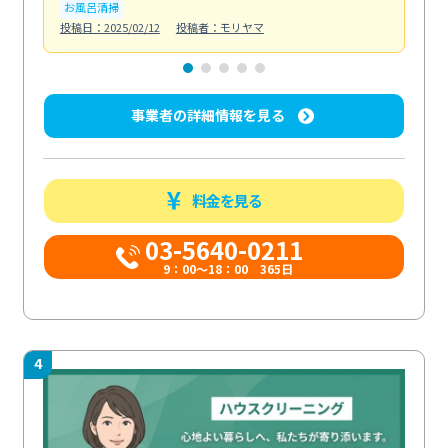
お風呂清掃
ト
投稿日：2025/02/12
投稿者：モリヤマ
投稿日
事業者の詳細情報を見る
料金を見る
03-5640-0211
9：00～18：00 365日
4