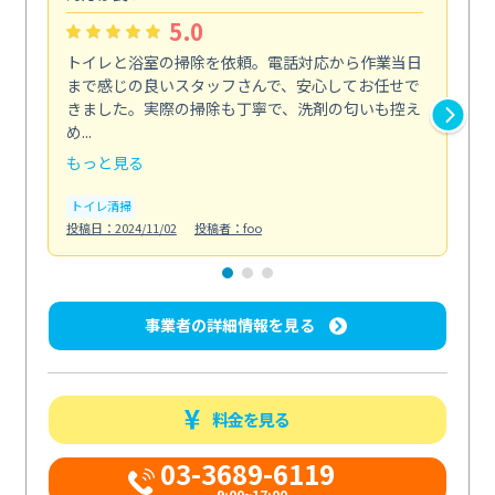
5.0
トイレと浴室の掃除を依頼。電話対応から作業当日
油
まで感じの良いスタッフさんで、安心してお任せで
た
きました。実際の掃除も丁寧で、洗剤の匂いも控え
気
め...
発見.
もっと見る
も
トイレ清掃
キ
投稿日：2024/11/02
投稿者：foo
投稿日
事業者の詳細情報を見る
料金を見る
03-3689-6119
9:00~17:00