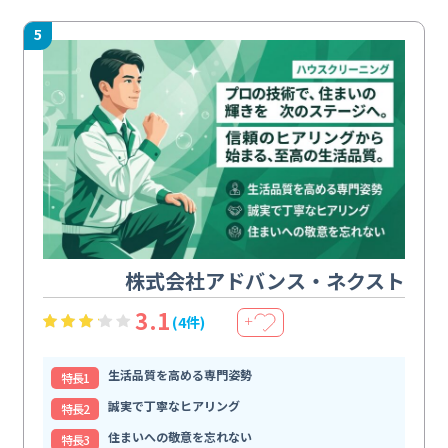
5
株式会社アドバンス・ネクスト
3.1
(4件)
＋
生活品質を高める専門姿勢
特⻑1
誠実で丁寧なヒアリング
特⻑2
住まいへの敬意を忘れない
特⻑3