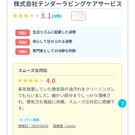
株式会社テンダーラビングケアサービス
3.1
(5件)
＋
生活リズムに配慮した姿勢
特⻑1
安心して任せられる姿勢
特⻑2
専門家としての冷静な判断
特⻑3
スムーズな対応
汚
4.0
長年放置していた換気扇の油汚れをクリーニングし
バ
てもらいました。細かい部分までしっかり清掃さ
な
れ、換気力も格段に改善。スムーズな対応に感謝で
ら
す。
そ...
も
キッチン清掃
投稿日：2024/08/26
投稿者：kanta
ベラ
投稿日