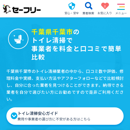
0
安心・安全
業者検索
お気に入り
メニュー
千葉県千葉市
の
トイレ清掃で
事業者を料金と口コミで簡単
比較
千葉県千葉市のトイレ清掃業者の中から、口コミ数や評価、修
理料金や実績、支払い方法やアフターフォローなどで比較検討
し、自分に合った業者を見つけることができます。納得できる
業者を自分で選びたい方にお勧めですので是非ご利用くださ
い。
トイレ清掃安心ガイド
費用や事業者の選び方に不安がある方はこちら