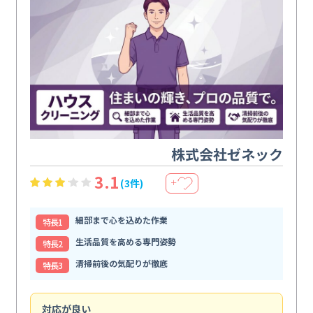
株式会社ゼネック
3.1
(3件)
＋
細部まで心を込めた作業
特⻑1
生活品質を高める専門姿勢
特⻑2
清掃前後の気配りが徹底
特⻑3
対応が良い
丁