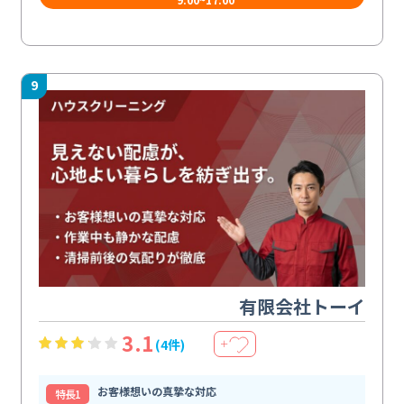
9
有限会社トーイ
3.1
(4件)
＋
お客様想いの真摯な対応
特⻑1