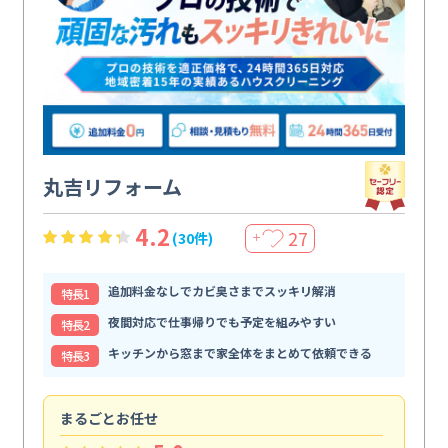
丸吉リフォーム
4.2
27
(30件)
＋
追加料金なしでカビ臭さまでスッキリ解消
特⻑1
夜間対応で仕事帰りでも予定を組みやすい
特⻑2
キッチンから窓まで家全体をまとめて依頼できる
特⻑3
まるごとお任せ
空