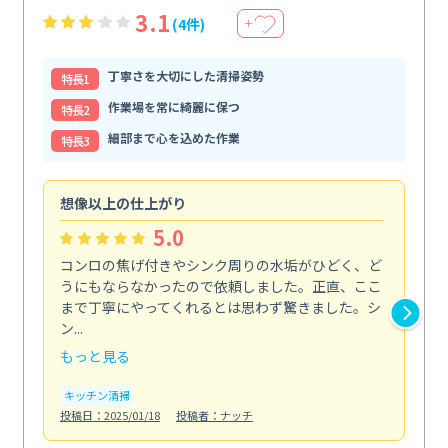
3.1
(4件)
＋
丁寧さを大切にした清掃姿勢
特⻑1
作業場を常に綺麗に保つ
特⻑2
細部まで心を込めた作業
特⻑3
想像以上の仕上がり
ス
5.0
コンロの焦げ付きやシンク周りの水垢がひどく、ど
油
うにもならなかったので依頼しました。正直、ここ
し
まで丁寧にやってくれるとは思わず驚きました。シ
浄
ン...
2...
もっと見る
も
キッチン清掃
キ
投稿日：2025/01/18
投稿者：ナッチ
投稿日