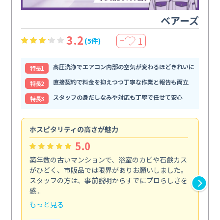
ベアーズ
3.2
1
(5件)
＋
高圧洗浄でエアコン内部の空気が変わるほどきれいに
特⻑1
直接契約で料金を抑えつつ丁寧な作業と報告も両立
特⻑2
スタッフの身だしなみや対応も丁寧で任せて安心
特⻑3
ホスピタリティの高さが魅力
法
5.0
築年数の古いマンションで、浴室のカビや石鹸カス
会
がひどく、市販品では限界がありお願いしました。
し
スタッフの方は、事前説明からすでにプロらしさを
あ
感...
い...
もっと見る
も