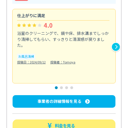
仕上がりに満足
玄
4.0
浴室のクリーニングで、鏡や床、排水溝までしっか
ド
り清掃してもらい、すっきりと清潔感が戻りまし
の
た。
ま
し...
お風呂清掃
も
投稿日：2024/09/12
投稿者：Tomoya
屋
投稿日
事業者の詳細情報を見る
料金を見る