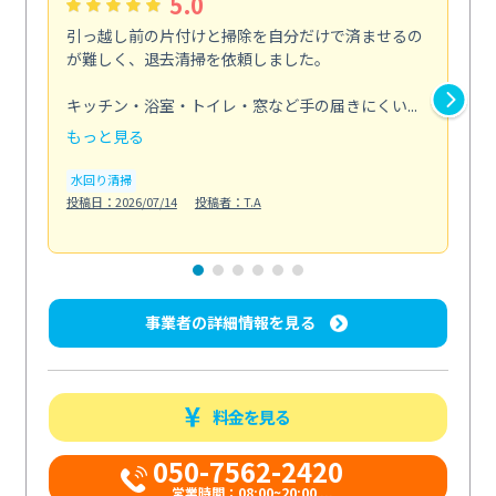
5.0
引っ越し前の片付けと掃除を自分だけで済ませるの
送
が難しく、退去清掃を依頼しました。
汚
軽
キッチン・浴室・トイレ・窓など手の届きにくい...
し...
もっと見る
も
水回り清掃
エ
投稿日：2026/07/14
投稿者：T.A
投稿日
事業者の詳細情報を見る
料金を見る
050-7562-2420
営業時間：08:00~20:00 ...