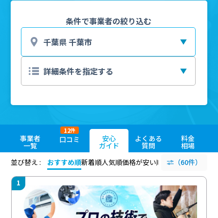
条件で事業者の絞り込む
12
件
事業者
安心
よくある
料金
口コミ
一覧
ガイド
質問
相場
並び替え :
おすすめ順
新着順
人気順
価格が安い順
評価が高い順
（60件）
評価
1