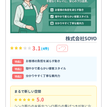
株式会社SOYO
3.1
(4件)
＋
お客様の負担を減らす動き
特⻑1
穏やかで柔らかい接客スタイル
特⻑2
分かりやすく丁寧な案内力
特⻑3
まるで新しい空間
清
5.0
シンク周りの水垢やコンロ周りの焦げつきが気にな
ト