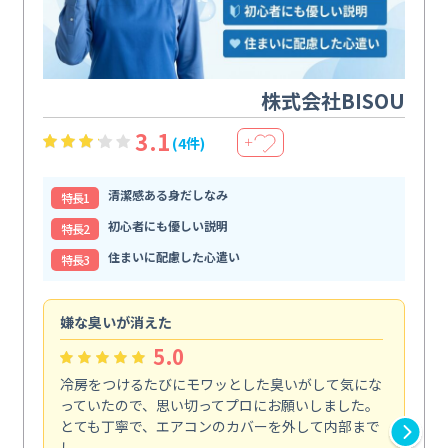
株式会社BISOU
3.1
(4件)
＋
清潔感ある身だしなみ
特⻑1
初心者にも優しい説明
特⻑2
住まいに配慮した心遣い
特⻑3
嫌な臭いが消えた
頼
5.0
冷房をつけるたびにモワッとした臭いがして気にな
毎
っていたので、思い切ってプロにお願いしました。
し
とても丁寧で、エアコンのカバーを外して内部まで
口
し...
な...