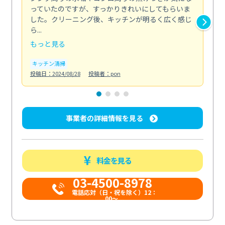
っていたのですが、すっかりきれいにしてもらいま
依
した。クリーニング後、キッチンが明るく広く感じ
ッ
ら...
か...
もっと見る
も
キッチン清掃
ト
投稿日：2024/08/28
投稿者：pon
投稿日
事業者の詳細情報を見る
料金を見る
03-4500-8978
電話応対（日・祝を除く）12：
00～...