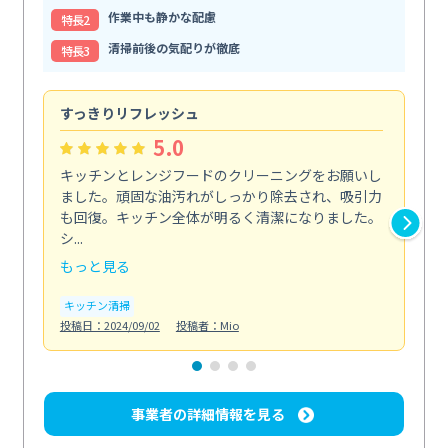
作業中も静かな配慮
特⻑2
清掃前後の気配りが徹底
特⻑3
すっきりリフレッシュ
快
5.0
キッチンとレンジフードのクリーニングをお願いし
エ
ました。頑固な油汚れがしっかり除去され、吸引力
リ
も回復。キッチン全体が明るく清潔になりました。
エ
シ...
投稿日
もっと見る
キッチン清掃
投稿日：2024/09/02
投稿者：Mio
事業者の詳細情報を見る