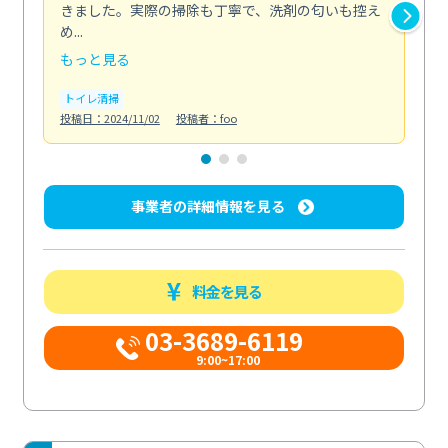
きました。実際の掃除も丁寧で、洗剤の匂いも控え
気
め...
発見.
もっと見る
も
トイレ清掃
キ
投稿日：2024/11/02
投稿者：foo
投稿日
事業者の詳細情報を見る
料金を見る
03-3689-6119
9:00~17:00