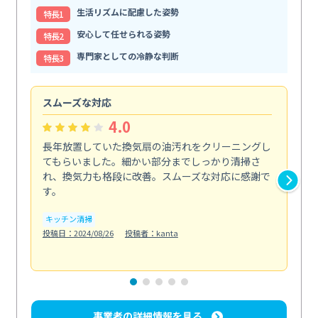
生活リズムに配慮した姿勢
特⻑1
安心して任せられる姿勢
特⻑2
専門家としての冷静な判断
特⻑3
スムーズな対応
汚
4.0
長年放置していた換気扇の油汚れをクリーニングし
バ
てもらいました。細かい部分までしっかり清掃さ
な
れ、換気力も格段に改善。スムーズな対応に感謝で
ら
す。
そ...
も
キッチン清掃
投稿日：2024/08/26
投稿者：kanta
ベラ
投稿日
事業者の詳細情報を見る