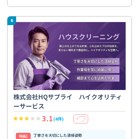
6
株式会社HQサプライ ハイクオリティ
ーサービス
3.1
(4件)
＋
丁寧さを大切にした清掃姿勢
特⻑1