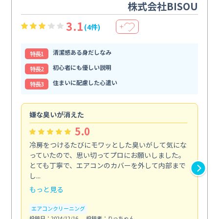
株式会社BISOU
3.1
(4件)
＋
清潔感ある身だしなみ
特⻑1
初心者にも優しい説明
特⻑2
住まいに配慮した心遣い
特⻑3
嫌な臭いが消えた
頼
5.0
冷房をつけるたびにモワッとした臭いがして気にな
毎
っていたので、思い切ってプロにお願いしました。
し
とても丁寧で、エアコンのカバーを外して内部まで
口
し...
な...
もっと見る
も
エアコンクリーニング
水
投稿日：2024/12/16
投稿者：りっちゃん
投稿日