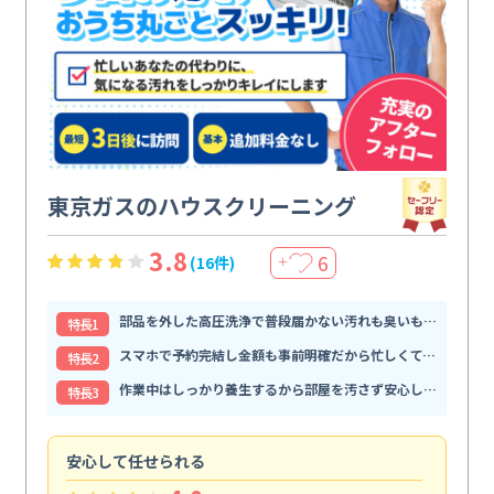
東京ガスのハウスクリーニング
3.8
6
(16件)
＋
部品を外した高圧洗浄で普段届かない汚れも臭いもすっきり解消
特⻑1
スマホで予約完結し金額も事前明確だから忙しくても頼みやすい
特⻑2
作業中はしっかり養生するから部屋を汚さず安心して任せられる
特⻑3
安心して任せられる
見