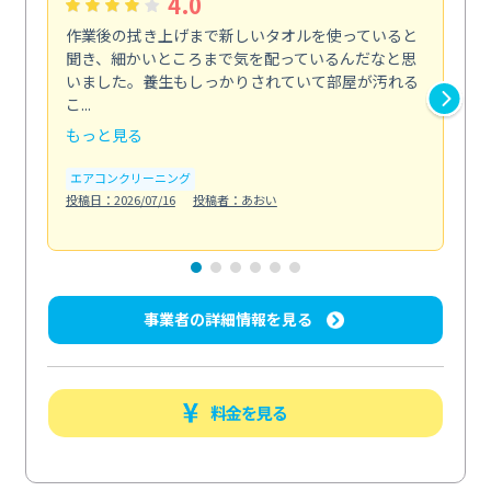
4.0
作業後の拭き上げまで新しいタオルを使っていると
ベ
聞き、細かいところまで気を配っているんだなと思
単
いました。養生もしっかりされていて部屋が汚れる
が
こ...
回...
もっと見る
も
エアコンクリーニング
ベラ
投稿日：2026/07/16
投稿者：あおい
投稿日
事業者の詳細情報を見る
料金を見る