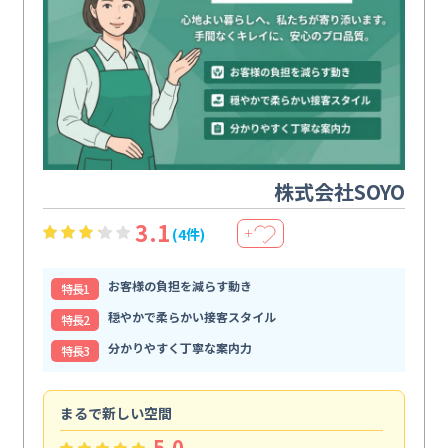
株式会社SOYO
3.1
(4件)
＋
お客様の負担を減らす動き
特⻑1
穏やかで柔らかい接客スタイル
特⻑2
分かりやすく丁寧な案内力
特⻑3
まるで新しい空間
清
5.0