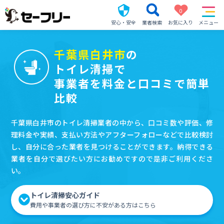
0
安心・安全
業者検索
お気に入り
メニュー
千葉県白井市
の
トイレ清掃で
事業者を料金と口コミで簡単
比較
千葉県白井市のトイレ清掃業者の中から、口コミ数や評価、修
理料金や実績、支払い方法やアフターフォローなどで比較検討
し、自分に合った業者を見つけることができます。納得できる
業者を自分で選びたい方にお勧めですので是非ご利用くださ
い。
トイレ清掃安心ガイド
費用や事業者の選び方に不安がある方はこちら