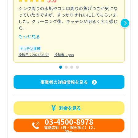
シンク周りの水垢やコンロ周りの焦げつきが気にな
ト
っていたのですが、すっかりきれいにしてもらいま
依
した。クリーニング後、キッチンが明るく広く感じ
ッ
ら...
か...
もっと見る
も
キッチン清掃
ト
投稿日：2024/08/28
投稿者：pon
投稿日
事業者の詳細情報を見る
料金を見る
03-4500-8978
電話応対（日・祝を除く）12：
00～...