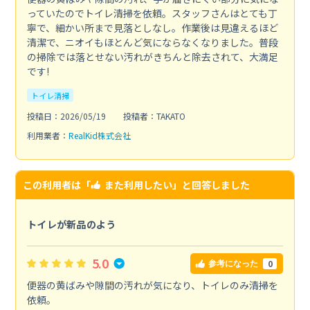
っていたのでトイレ清掃を依頼。スタッフさんはとても丁
寧で、細かい所まで見落としなし。作業後は見違えるほど
清潔で、ニオイもほとんど気にならなくなりました。普段
の掃除では落とせない汚れがきちんと除去されて、大満足
です!
トイレ清掃
投稿日：2026/05/19
投稿者：TAKATO
利用業者：
RealKid株式会社
この利用者は「
また利用したい
」と回答しました
トイレが新品のよう
5.0
0
参考になった
便器の黄ばみや隙間の汚れが気になり、トイレのみ清掃を
依頼。