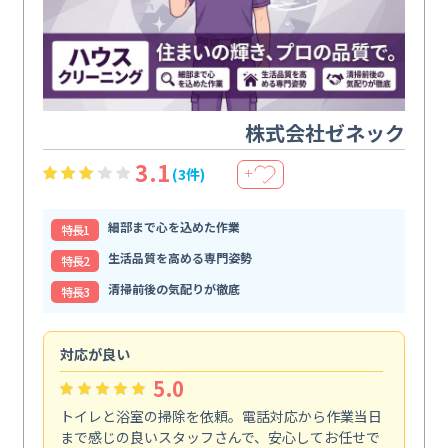
株式会社ゼネック
3.1
(3件)
＋
細部まで心を込めた作業
特⻑1
生活品質を高める専門姿勢
特⻑2
清掃前後の気配りが徹底
特⻑3
対応が良い
丁
5.0
トイレと浴室の掃除を依頼。電話対応から作業当日
油
まで感じの良いスタッフさんで、安心してお任せで
た