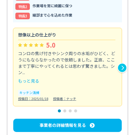
作業場を常に綺麗に保つ
特⻑2
細部まで心を込めた作業
特⻑3
想像以上の仕上がり
ス
5.0
コンロの焦げ付きやシンク周りの水垢がひどく、ど
油
うにもならなかったので依頼しました。正直、ここ
し
まで丁寧にやってくれるとは思わず驚きました。シ
浄
ン...
2...
もっと見る
も
キッチン清掃
キ
投稿日：2025/01/18
投稿者：ナッチ
投稿日
事業者の詳細情報を見る