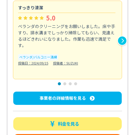
すっきり清潔
キ
5.0
ベランダのクリーニングをお願いしました。床や手
コ
すり、排水溝までしっかり掃除してもらい、見違え
れ
るほどきれいになりました。作業も迅速で満足で
く
す。
欲を.
も
ベランダ/バルコニー清掃
投稿日：2024/09/15
投稿者：SUZUKI
キ
投稿日
事業者の詳細情報を見る
料金を見る