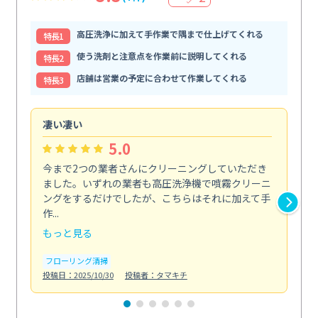
高圧洗浄に加えて手作業で隅まで仕上げてくれる
特⻑1
使う洗剤と注意点を作業前に説明してくれる
特⻑2
店舗は営業の予定に合わせて作業してくれる
特⻑3
凄い凄い
初
5.0
今まで2つの業者さんにクリーニングしていただき
ハ
ました。いずれの業者も高圧洗浄機で噴霧クリーニ
の
ングをするだけでしたが、こちらはそれに加えて手
し
作...
ラ...
もっと見る
も
フローリング清掃
屋
投稿日：2025/10/30
投稿者：タマキチ
投稿日