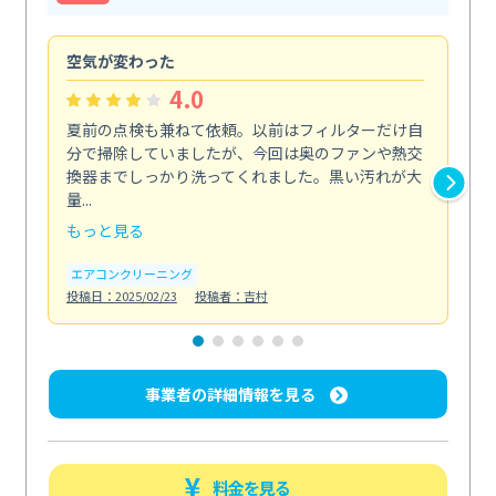
空気が変わった
浴
4.0
夏前の点検も兼ねて依頼。以前はフィルターだけ自
掃
分で掃除していましたが、今回は奥のファンや熱交
た
換器までしっかり洗ってくれました。黒い汚れが大
キ
量...
安...
もっと見る
も
エアコンクリーニング
お
投稿日：2025/02/23
投稿者：吉村
投稿日
事業者の詳細情報を見る
料金を見る