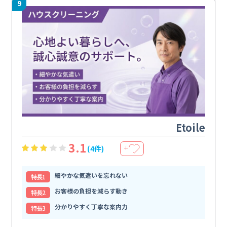
9
Etoile
3.1
(4件)
＋
細やかな気遣いを忘れない
特⻑1
お客様の負担を減らす動き
特⻑2
分かりやすく丁寧な案内力
特⻑3