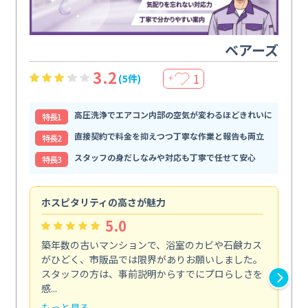
ベアーズ
3.2
1
(5件)
＋
高圧洗浄でエアコン内部の空気が変わるほどきれいに
特⻑1
直接契約で料金を抑えつつ丁寧な作業と報告も両立
特⻑2
スタッフの身だしなみや対応も丁寧で任せて安心
特⻑3
ホスピタリティの高さが魅力
法
5.0
築年数の古いマンションで、浴室のカビや石鹸カス
会
がひどく、市販品では限界がありお願いしました。
し
スタッフの方は、事前説明からすでにプロらしさを
あ
感...
い...
もっと見る
も