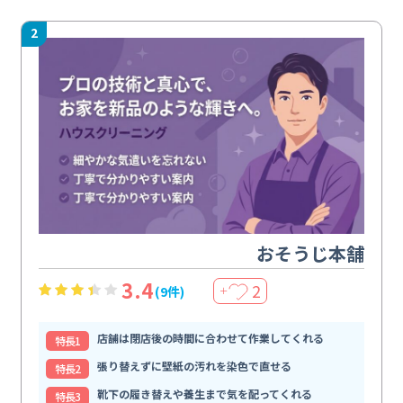
2
おそうじ本舗
3.4
2
(9件)
＋
店舗は閉店後の時間に合わせて作業してくれる
特⻑1
張り替えずに壁紙の汚れを染色で直せる
特⻑2
靴下の履き替えや養生まで気を配ってくれる
特⻑3