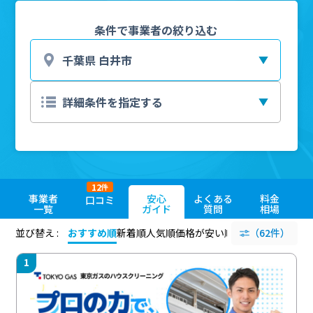
条件で事業者の絞り込む
12
件
事業者
安心
よくある
料金
口コミ
一覧
ガイド
質問
相場
並び替え :
おすすめ順
新着順
人気順
価格が安い順
評価が高い順
（62件）
評価
1