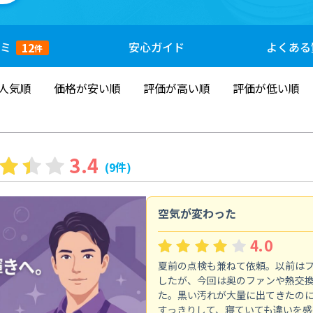
ミ
安心
ガイド
よくある
12
件
人気順
価格が安い順
評価が高い順
評価が低い順
3.4
(9件)
空気が変わった
4.0
夏前の点検も兼ねて依頼。以前は
したが、今回は奥のファンや熱交
た。黒い汚れが大量に出てきたの
すっきりして、寝ていても違いを感