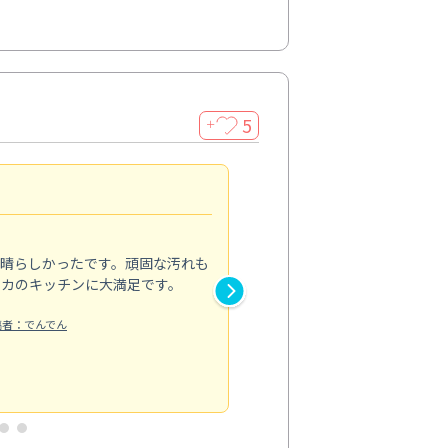
5
＋
親切で丁寧な作業
5.0
素晴らしかったです。頑固な汚れも
スタッフの方は非常に親切で、
ピカのキッチンに大満足です。
き安心感がありました。エアコ
り快適に感じています。丁寧な
稿者：でんでん
エアコンクリーニング
投稿日：2024/