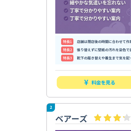
特⻑1
店舗は閉店後の時間に合わせて作
特⻑2
張り替えずに壁紙の汚れを染色で
特⻑3
靴下の履き替えや養生まで気を配
料金を見る
2
ベアーズ