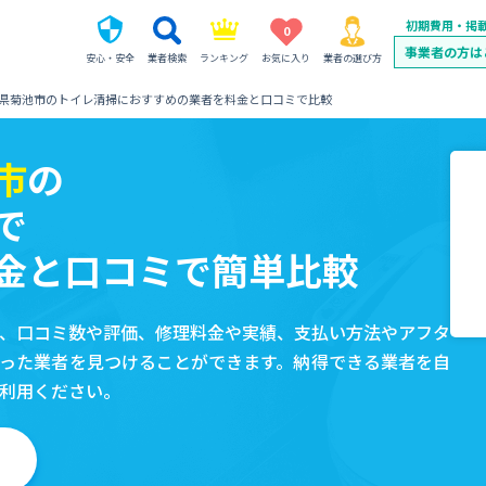
初期費用・掲
0
事業者の方は
安心・安全
業者検索
ランキング
お気に入り
業者の選び方
県菊池市のトイレ清掃におすすめの業者を料金と口コミで比較
市
の
で
金と口コミで簡単比較
、口コミ数や評価、修理料金や実績、支払い方法やアフタ
った業者を見つけることができます。納得できる業者を自
利用ください。