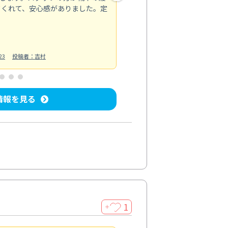
てくれて、安心感がありました。定
お風呂清掃
投稿日：2025/02/12
投
23
投稿者：吉村
情報を見る
1
＋