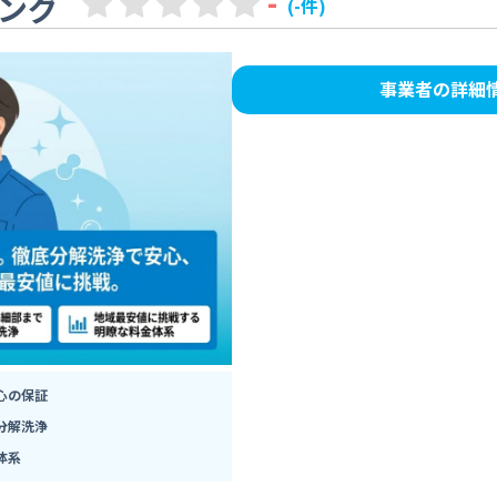
-
ング
(-件)
事業者の詳細
心の保証
分解洗浄
体系