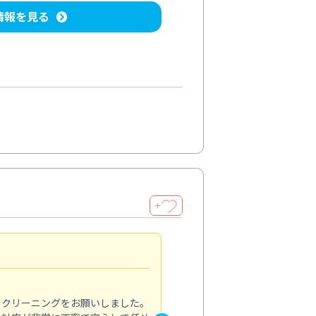
情報を見る
＋
納得のサービス
5.0
のクリーニングをお願いしました。
浴室の清掃を依頼しました。ス