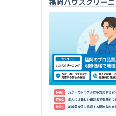
福岡ハウスクリーニ
特⻑1
万が一のトラブルにも対応する安
特⻑2
素人には難しい細部まで徹底的に
特⻑3
地域最安値に挑戦する明瞭な料金