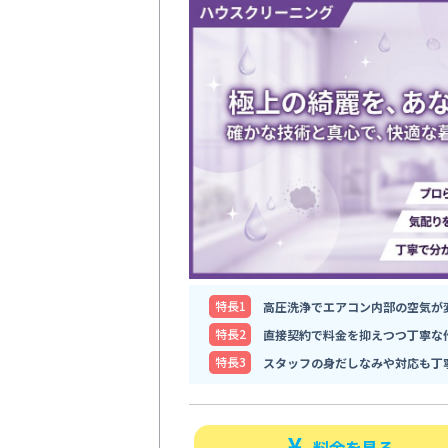
特⻑1
高圧洗浄でエアコン内部の空気が
特⻑2
直接契約で料金を抑えつつ丁寧な
特⻑3
スタッフの身だしなみや対応も丁
料金を見る