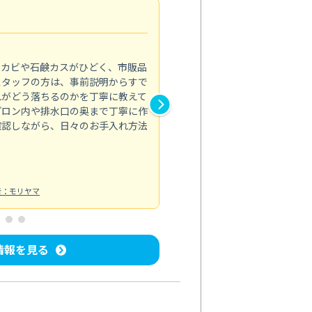
法人利用
5.0
のカビや石鹸カスがひどく、市販品
会社のトイレと洗面台清掃をス
スタッフの方は、事前説明からすで
てはオフィス対応が雑なところ
れがどう落ちるのかを丁寧に教えて
なみから言葉遣い、作業マナー
プロン内や排水口の奥まで丁寧に作
心して任せられました。
確認しながら、日々のお手入れ方法
トイレ清掃
投稿日：2024/09/09
投
者：モリヤマ
情報を見る