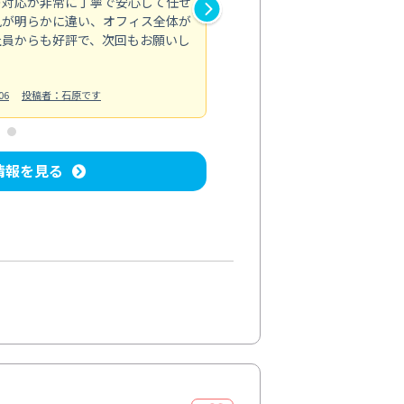
の対応が非常に丁寧で安心して任せ
もスムーズに進行。頑固な汚れ
風が明らかに違い、オフィス全体が
生まれ変わりました。料金も納
社員からも好評で、次回もお願いし
ています。
お風呂清掃
投稿日：2024/06/18
投
06
投稿者：石原です
情報を見る