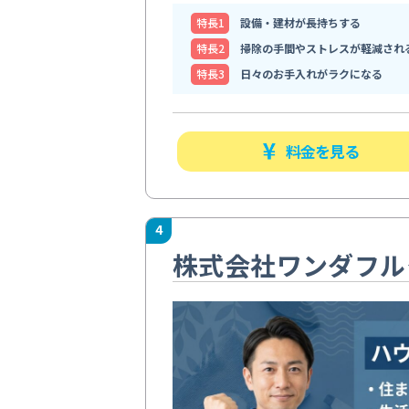
特⻑1
設備・建材が長持ちする
特⻑2
掃除の手間やストレスが軽減され
特⻑3
日々のお手入れがラクになる
料金を見る
4
株式会社ワンダフル