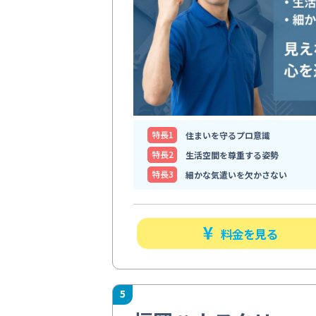
特⻑1
住まいを守るプロ意識
特⻑2
生活空間を尊重する姿勢
特⻑3
細かな気遣いを欠かさない
料金を見る
5