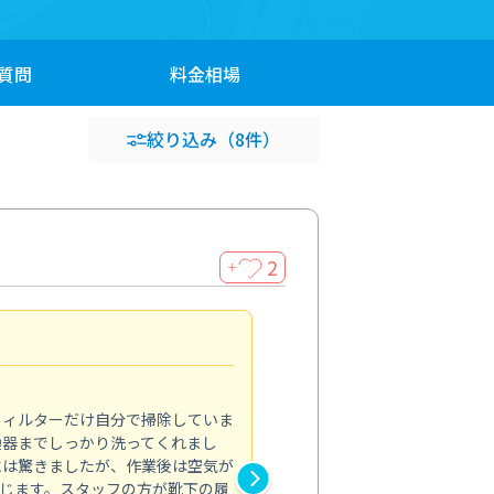
質問
料金
相場
絞り込み
（8件）
2
＋
浴室が明るく
5.0
フィルターだけ自分で掃除していま
掃除しても取れなかったカビや
換器までしっかり洗ってくれまし
がプロ。浴室が明るく感じるほ
には驚きましたが、作業後は空気が
の説明も丁寧で安心できました
じます。スタッフの方が靴下の履
と気分も全然違います。