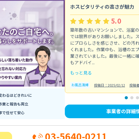
ホスピタリティの高さが魅力
5.0
築年数の古いマンションで、浴室
では限界がありお願いしました。
にプロらしさを感じさせ、どの汚
くれました。作業中も、浴槽のエ
業されていました。最後に一緒に
もアドバイ...
もっと見る
お風呂清掃
投稿日：2025/02/12
投稿
変わるほどきれいに
作業と報告も両立
事業者の詳細
寧で任せて安心
03-5640-0211