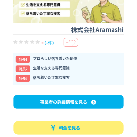
株式会社Aramashi
-
(-件)
＋
プロらしい落ち着いた動作
特⻑1
生活を支える専門意識
特⻑2
落ち着いた丁寧な接客
特⻑3
事業者の詳細情報を見る
料金を見る