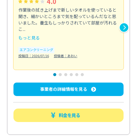
4.0
作業後の拭き上げまで新しいタオルを使っていると
ベ
聞き、細かいところまで気を配っているんだなと思
単
いました。養生もしっかりされていて部屋が汚れる
が
こ...
回...
もっと見る
も
エアコンクリーニング
ベラ
投稿日：2026/07/16
投稿者：あおい
投稿日
事業者の詳細情報を見る
料金を見る