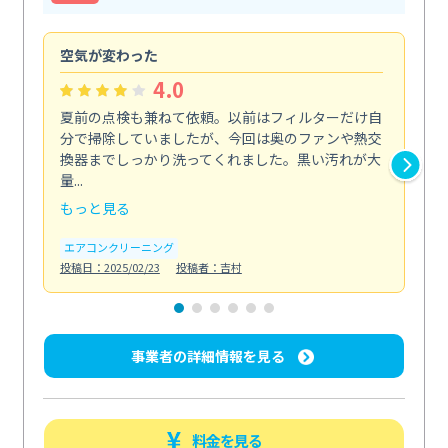
空気が変わった
浴
4.0
夏前の点検も兼ねて依頼。以前はフィルターだけ自
掃
分で掃除していましたが、今回は奥のファンや熱交
た
換器までしっかり洗ってくれました。黒い汚れが大
キ
量...
安...
もっと見る
も
エアコンクリーニング
お
投稿日：2025/02/23
投稿者：吉村
投稿日
事業者の詳細情報を見る
料金を見る