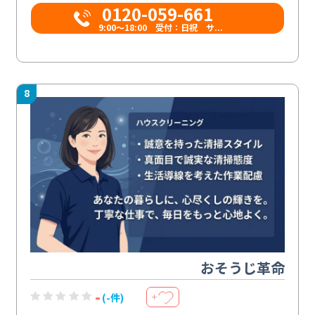
0120-059-661
9:00〜18:00 受付：日祝 サ...
8
おそうじ革命
-
(-件)
＋