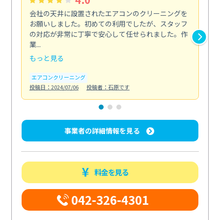
会社の天井に設置されたエアコンのクリーニングを
浴
お願いしました。初めての利用でしたが、スタッフ
終
の対応が非常に丁寧で安心して任せられました。作
き
業...
し...
もっと見る
も
エアコンクリーニング
お
投稿日：2024/07/06
投稿者：石原です
投稿日
事業者の詳細情報を見る
料金を見る
042-326-4301