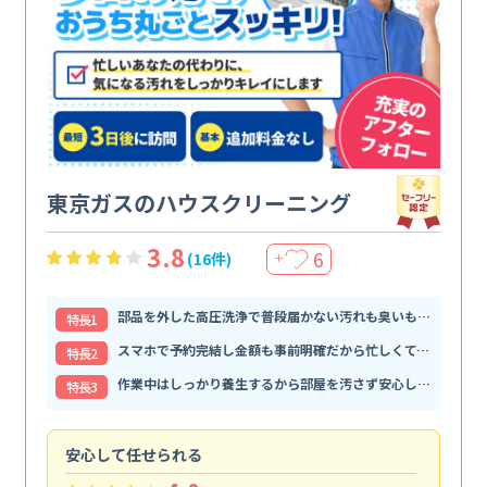
東京ガスのハウスクリーニング
3.8
6
(16件)
＋
部品を外した高圧洗浄で普段届かない汚れも臭いもすっきり解消
特⻑1
スマホで予約完結し金額も事前明確だから忙しくても頼みやすい
特⻑2
作業中はしっかり養生するから部屋を汚さず安心して任せられる
特⻑3
安心して任せられる
見