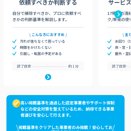
依頼すべきか
判断する
サービ
自分で掃除すべきか、プロに依頼すべ
17種類の清
きかの判断基準を解説します。
ク/単発の使
こんな方におすすめ
主
汚れが落ちなくて困っている
水回り（
時間をかけたくない
床・窓・
引越し・転居の予定がある
屋外・空
読了目安
約1分
読了目安
高い掲載基準を通過した認定事業者やサポート体制
などの安全対策を整えているため、納得できる事業
者選びを安心して行えます。
掲載基準をクリアした事業者のみ掲載！安心してお