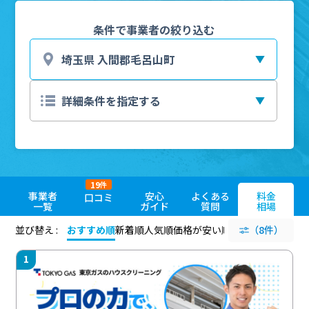
条件で事業者の絞り込む
19
件
事業者
安心
よくある
料金
口コミ
一覧
ガイド
質問
相場
並び替え :
おすすめ順
新着順
人気順
価格が安い順
評価が高い順
（8件）
評価
1