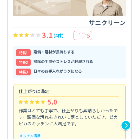
サニクリーン
3.1
5
(4件)
＋
設備・建材が長持ちする
特⻑1
掃除の手間やストレスが軽減される
特⻑2
日々のお手入れがラクになる
特⻑3
仕上がりに満足
親
5.0
作業はとても丁寧で、仕上がりも素晴らしかったで
ス
す。頑固な汚れもきれいに落としていただき、ピカ
説
ピカのキッチンに大満足です。
の
い...
キッチン清掃
も