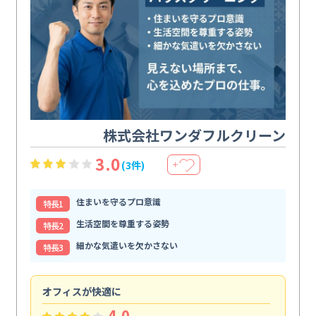
株式会社ワンダフルクリーン
3.0
(3件)
＋
住まいを守るプロ意識
特⻑1
生活空間を尊重する姿勢
特⻑2
細かな気遣いを欠かさない
特⻑3
オフィスが快適に
納
4.0