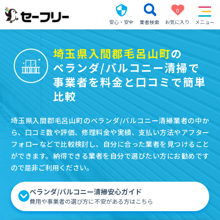
0
安心・安全
業者検索
お気に入り
メニュー
埼玉県入間郡毛呂山町
の
ベランダ/バルコニー清掃で
事業者を料金と口コミで簡単
比較
埼玉県入間郡毛呂山町のベランダ/バルコニー清掃業者の中か
ら、口コミ数や評価、修理料金や実績、支払い方法やアフター
フォローなどで比較検討し、自分に合った業者を見つけること
ができます。納得できる業者を自分で選びたい方にお勧めです
ので是非ご利用ください。
ベランダ/バルコニー清掃安心ガイド
費用や事業者の選び方に不安がある方はこちら