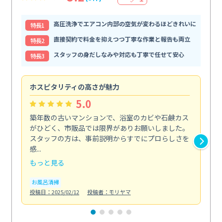
高圧洗浄でエアコン内部の空気が変わるほどきれいに
特⻑1
直接契約で料金を抑えつつ丁寧な作業と報告も両立
特⻑2
スタッフの身だしなみや対応も丁寧で任せて安心
特⻑3
ホスピタリティの高さが魅力
法
5.0
築年数の古いマンションで、浴室のカビや石鹸カス
会
がひどく、市販品では限界がありお願いしました。
し
スタッフの方は、事前説明からすでにプロらしさを
あ
感...
い...
もっと見る
も
お風呂清掃
ト
投稿日：2025/02/12
投稿者：モリヤマ
投稿日