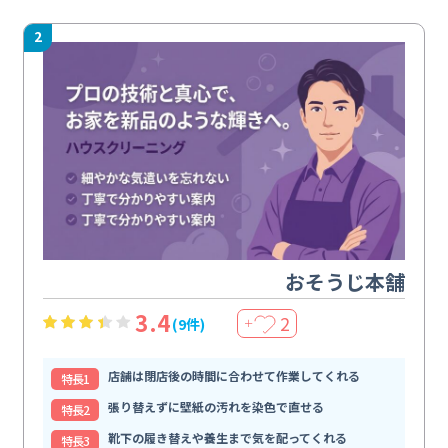
2
おそうじ本舗
3.4
2
(9件)
＋
店舗は閉店後の時間に合わせて作業してくれる
特⻑1
張り替えずに壁紙の汚れを染色で直せる
特⻑2
靴下の履き替えや養生まで気を配ってくれる
特⻑3