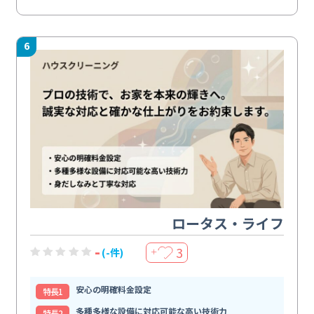
6
ロータス・ライフ
-
3
(-件)
＋
安心の明確料金設定
特⻑1
多種多様な設備に対応可能な高い技術力
特⻑2