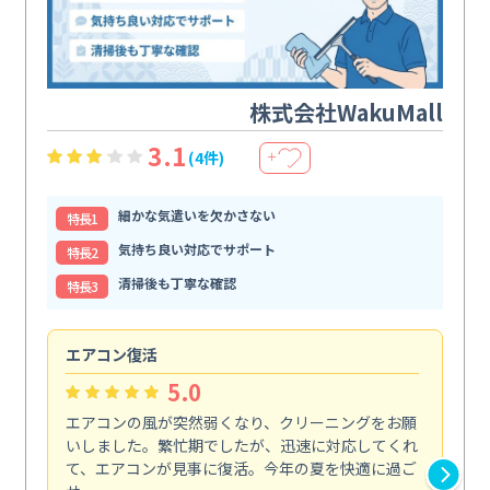
株式会社WakuMall
3.1
(4件)
＋
細かな気遣いを欠かさない
特⻑1
気持ち良い対応でサポート
特⻑2
清掃後も丁寧な確認
特⻑3
エアコン復活
手
5.0
エアコンの風が突然弱くなり、クリーニングをお願
忙
いしました。繁忙期でしたが、迅速に対応してくれ
ら
て、エアコンが見事に復活。今年の夏を快適に過ご
エ