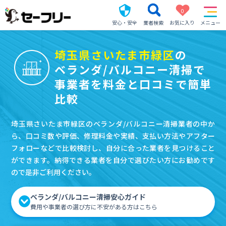
0
安心・安全
業者検索
お気に入り
メニュー
埼玉県さいたま市緑区
の
ベランダ/バルコニー清掃で
事業者を料金と口コミで簡単
比較
埼玉県さいたま市緑区のベランダ/バルコニー清掃業者の中か
ら、口コミ数や評価、修理料金や実績、支払い方法やアフター
フォローなどで比較検討し、自分に合った業者を見つけること
ができます。納得できる業者を自分で選びたい方にお勧めです
ので是非ご利用ください。
ベランダ/バルコニー清掃安心ガイド
費用や事業者の選び方に不安がある方はこちら