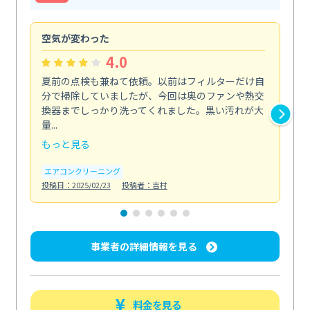
空気が変わった
浴
4.0
夏前の点検も兼ねて依頼。以前はフィルターだけ自
掃
分で掃除していましたが、今回は奥のファンや熱交
た
換器までしっかり洗ってくれました。黒い汚れが大
キ
量...
安...
もっと見る
も
エアコンクリーニング
お
投稿日：2025/02/23
投稿者：吉村
投稿日
事業者の詳細情報を見る
料金を見る