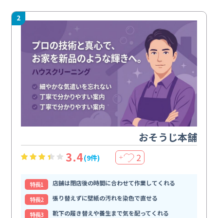
2
おそうじ本舗
3.4
2
(9件)
＋
店舗は閉店後の時間に合わせて作業してくれる
特⻑1
張り替えずに壁紙の汚れを染色で直せる
特⻑2
靴下の履き替えや養生まで気を配ってくれる
特⻑3