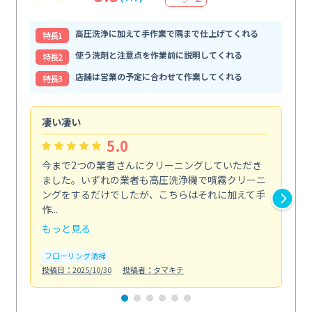
高圧洗浄に加えて手作業で隅まで仕上げてくれる
特⻑1
使う洗剤と注意点を作業前に説明してくれる
特⻑2
店舗は営業の予定に合わせて作業してくれる
特⻑3
凄い凄い
初
5.0
今まで2つの業者さんにクリーニングしていただき
ハ
ました。いずれの業者も高圧洗浄機で噴霧クリーニ
の
ングをするだけでしたが、こちらはそれに加えて手
し
作...
ラ...
もっと見る
も
フローリング清掃
屋
投稿日：2025/10/30
投稿者：タマキチ
投稿日