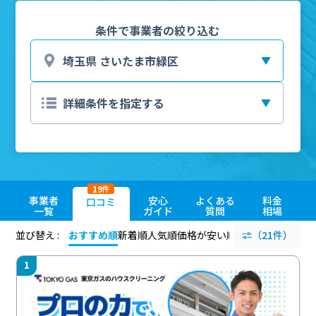
条件で事業者の絞り込む
19
件
事業者
安心
よくある
料金
口コミ
一覧
ガイド
質問
相場
並び替え :
おすすめ順
新着順
人気順
価格が安い順
評価が高い順
（21件）
評価
1