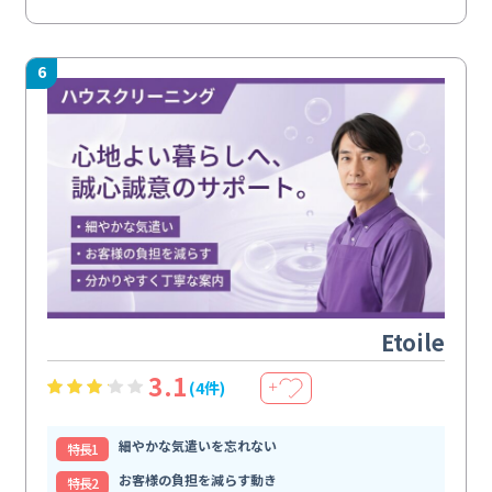
6
Etoile
3.1
(4件)
＋
細やかな気遣いを忘れない
特⻑1
お客様の負担を減らす動き
特⻑2