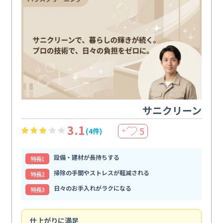
サニクリーン
3.1
5
(4件)
＋
設備・建材が長持ちする
特⻑1
掃除の手間やストレスが軽減される
特⻑2
日々のお手入れがラクになる
特⻑3
仕上がりに満足
親