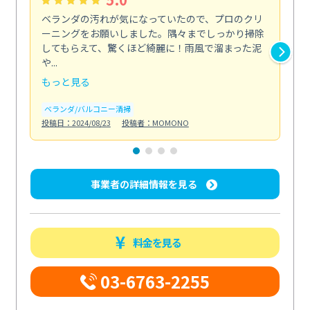
ベランダの汚れが気になっていたので、プロのクリ
掃
ーニングをお願いしました。隅々までしっかり掃除
し
してもらえて、驚くほど綺麗に！雨風で溜まった泥
あ
や...
年...
もっと見る
も
ベランダ/バルコニー清掃
エ
投稿日：2024/08/23
投稿者：MOMONO
投稿日
事業者の詳細情報を見る
料金を見る
03-6763-2255