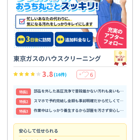
東京ガスのハウスクリーニング
3.8
6
(16件)
＋
部品を外した高圧洗浄で普段届かない汚れも臭いもすっきり解消
特⻑1
スマホで予約完結し金額も事前明確だから忙しくても頼みやすい
特⻑2
作業中はしっかり養生するから部屋を汚さず安心して任せられる
特⻑3
安心して任せられる
見