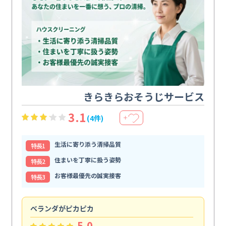
きらきらおそうじサービス
3.1
(4件)
＋
生活に寄り添う清掃品質
特⻑1
住まいを丁寧に扱う姿勢
特⻑2
お客様最優先の誠実接客
特⻑3
ベランダがピカピカ
今
5.0