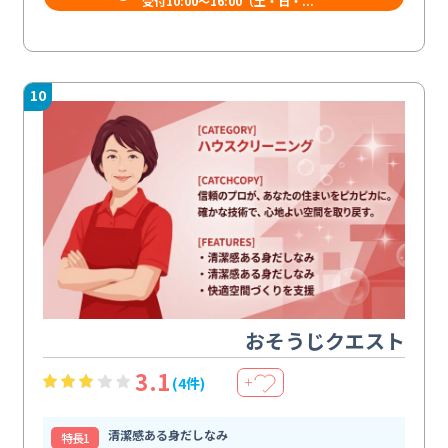
受付10:00〜16:00（土・日・...
10
おそうじクエスト
3.1
(4件)
＋
清潔感ある身だしなみ
特⻑1