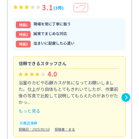
3.1
(3件)
＋
現場を常に丁寧に扱う
特⻑1
誠実でまじめな対応
特⻑2
住まいに配慮した心遣い
特⻑3
信頼できるスタッフさん
キ
4.0
浴室のカビや石鹸カスが気になってお願いしまし
料
た。仕上がり自体もとてもきれいでしたが、作業前
取
後の写真で比較して説明してもらえたのがありがた
こ
かっ...
っ...
もっと見る
も
お風呂清掃
キ
投稿日：2025/02/10
投稿者：まる
投稿日