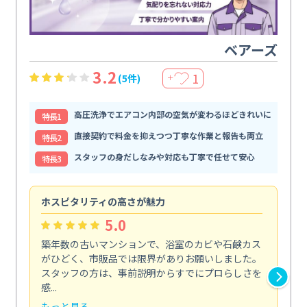
ベアーズ
3.2
1
(5件)
＋
高圧洗浄でエアコン内部の空気が変わるほどきれいに
特⻑1
直接契約で料金を抑えつつ丁寧な作業と報告も両立
特⻑2
スタッフの身だしなみや対応も丁寧で任せて安心
特⻑3
ホスピタリティの高さが魅力
法
5.0
築年数の古いマンションで、浴室のカビや石鹸カス
会
がひどく、市販品では限界がありお願いしました。
し
スタッフの方は、事前説明からすでにプロらしさを
あ
感...
い...
もっと見る
も