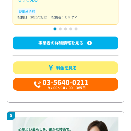
お風呂清掃
ト
投稿日：2025/02/12
投稿者：モリヤマ
投稿日
事業者の詳細情報を見る
料金を見る
03-5640-0211
9：00～18：00 365日
5