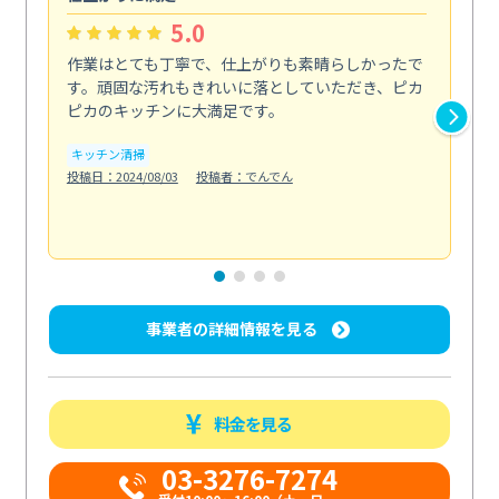
5.0
作業はとても丁寧で、仕上がりも素晴らしかったで
ス
す。頑固な汚れもきれいに落としていただき、ピカ
説
ピカのキッチンに大満足です。
の
い...
キッチン清掃
も
投稿日：2024/08/03
投稿者：でんでん
エ
投稿日
事業者の詳細情報を見る
料金を見る
03-3276-7274