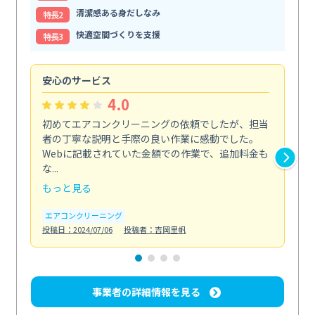
清潔感ある身だしなみ
特⻑2
快適空間づくりを支援
特⻑3
安心のサービス
徹
4.0
初めてエアコンクリーニングの依頼でしたが、担当
掃
者の丁寧な説明と手際の良い作業に感動でした。
が
Webに記載されていた金額での作業で、追加料金も
が
な...
気...
もっと見る
も
エアコンクリーニング
エ
投稿日：2024/07/06
投稿者：吉岡里帆
投稿日
事業者の詳細情報を見る