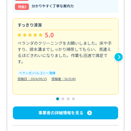
分かりやすく丁寧な案内力
特⻑3
すっきり清潔
キ
5.0
ベランダのクリーニングをお願いしました。床や手
コ
すり、排水溝までしっかり掃除してもらい、見違え
れ
るほどきれいになりました。作業も迅速で満足で
く
す。
欲を.
も
ベランダ/バルコニー清掃
投稿日：2024/09/15
投稿者：SUZUKI
キ
投稿日
事業者の詳細情報を見る