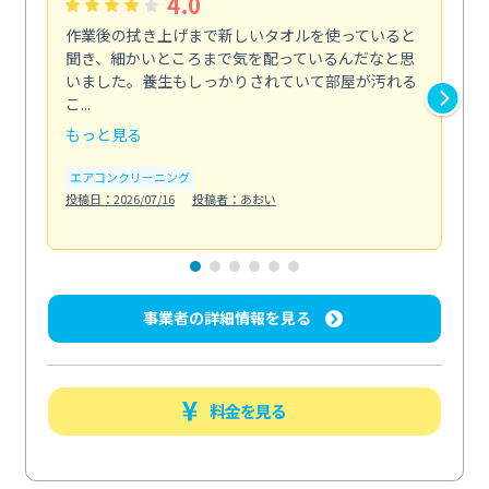
4.0
作業後の拭き上げまで新しいタオルを使っていると
ベ
聞き、細かいところまで気を配っているんだなと思
単
いました。養生もしっかりされていて部屋が汚れる
が
こ...
回...
もっと見る
も
エアコンクリーニング
ベラ
投稿日：2026/07/16
投稿者：あおい
投稿日
事業者の詳細情報を見る
料金を見る