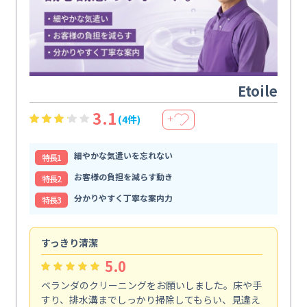
Etoile
3.1
(4件)
＋
細やかな気遣いを忘れない
特⻑1
お客様の負担を減らす動き
特⻑2
分かりやすく丁寧な案内力
特⻑3
すっきり清潔
キ
5.0
ベランダのクリーニングをお願いしました。床や手
コ
すり、排水溝までしっかり掃除してもらい、見違え
れ