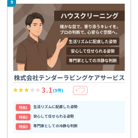
9
株式会社テンダーラビングケアサービス
3.1
(5件)
＋
生活リズムに配慮した姿勢
特⻑1
安心して任せられる姿勢
特⻑2
専門家としての冷静な判断
特⻑3