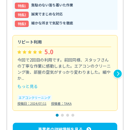
無駄のない落ち着いた作業
特⻑1
誠実でまじめな対応
特⻑2
細かな所まで気配りを徹底
特⻑3
リピート利用
夏
5.0
今回で2回目の利用です。前回同様、スタッフさん
夏
の丁寧な作業に感動しました。エアコンのクリーニ
寧
ング後、部屋の空気がすっかり変わりました。細や
が
か...
う...
もっと見る
も
エアコンクリーニング
エ
投稿日：2024/07/11
投稿者：TAKA
投稿日
事業者の詳細情報を見る