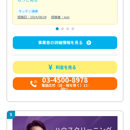
キッチン清掃
ト
投稿日：2024/08/28
投稿者：pon
投稿日
事業者の詳細情報を見る
料金を見る
03-4500-8978
電話応対（日・祝を除く）12：
00～...
5