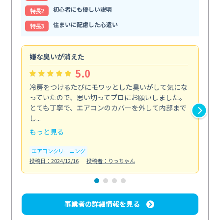
初心者にも優しい説明
特⻑2
住まいに配慮した心遣い
特⻑3
嫌な臭いが消えた
頼
5.0
冷房をつけるたびにモワッとした臭いがして気にな
毎
っていたので、思い切ってプロにお願いしました。
し
とても丁寧で、エアコンのカバーを外して内部まで
口
し...
な...
もっと見る
も
エアコンクリーニング
水
投稿日：2024/12/16
投稿者：りっちゃん
投稿日
事業者の詳細情報を見る