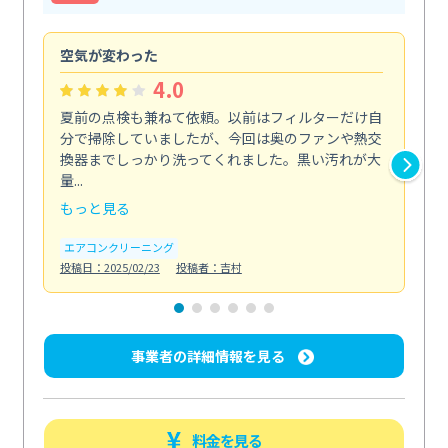
空気が変わった
浴
4.0
夏前の点検も兼ねて依頼。以前はフィルターだけ自
掃
分で掃除していましたが、今回は奥のファンや熱交
た
換器までしっかり洗ってくれました。黒い汚れが大
キ
量...
安...
もっと見る
も
エアコンクリーニング
お
投稿日：2025/02/23
投稿者：吉村
投稿日
事業者の詳細情報を見る
料金を見る