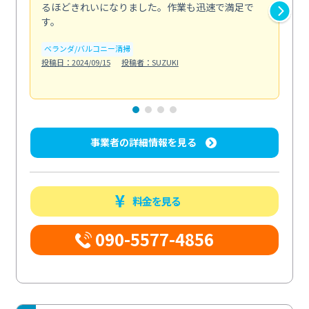
るほどきれいになりました。作業も迅速で満足で
く
す。
欲を.
も
ベランダ/バルコニー清掃
投稿日：2024/09/15
投稿者：SUZUKI
キ
投稿日
事業者の詳細情報を見る
料金を見る
090-5577-4856