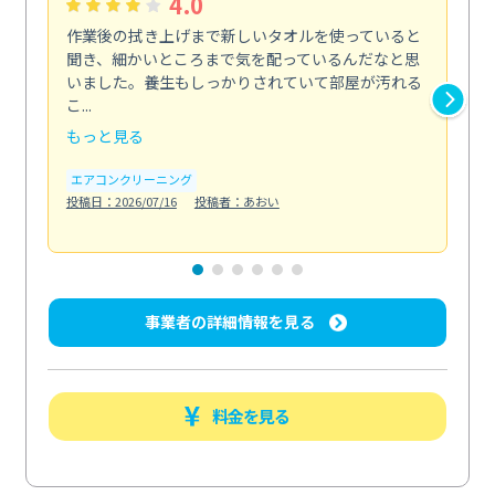
4.0
作業後の拭き上げまで新しいタオルを使っていると
ベ
聞き、細かいところまで気を配っているんだなと思
単
いました。養生もしっかりされていて部屋が汚れる
が
こ...
回...
もっと見る
も
エアコンクリーニング
ベラ
投稿日：2026/07/16
投稿者：あおい
投稿日
事業者の詳細情報を見る
料金を見る