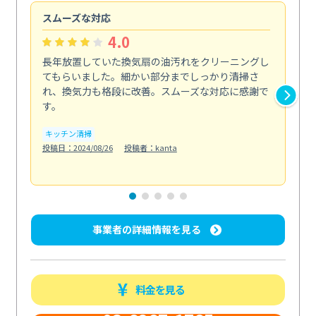
スムーズな対応
汚
4.0
長年放置していた換気扇の油汚れをクリーニングし
バ
てもらいました。細かい部分までしっかり清掃さ
な
れ、換気力も格段に改善。スムーズな対応に感謝で
ら
す。
そ...
も
キッチン清掃
投稿日：2024/08/26
投稿者：kanta
ベラ
投稿日
事業者の詳細情報を見る
料金を見る