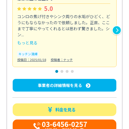
5.0
コンロの焦げ付きやシンク周りの水垢がひどく、ど
油
うにもならなかったので依頼しました。正直、ここ
し
まで丁寧にやってくれるとは思わず驚きました。シ
浄
ン...
2...
もっと見る
も
キッチン清掃
キ
投稿日：2025/01/18
投稿者：ナッチ
投稿日
事業者の詳細情報を見る
料金を見る
03-6456-0257