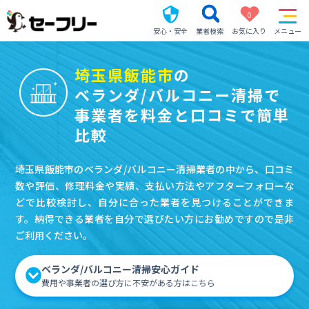
0
安心・安全
業者検索
お気に入り
メニュー
埼玉県飯能市
の
ベランダ/バルコニー清掃で
事業者を料金と口コミで簡単
比較
埼玉県飯能市のベランダ/バルコニー清掃業者の中から、口コミ
数や評価、修理料金や実績、支払い方法やアフターフォローな
どで比較検討し、自分に合った業者を見つけることができま
す。納得できる業者を自分で選びたい方にお勧めですので是非
ご利用ください。
ベランダ/バルコニー清掃安心ガイド
費用や事業者の選び方に不安がある方はこちら