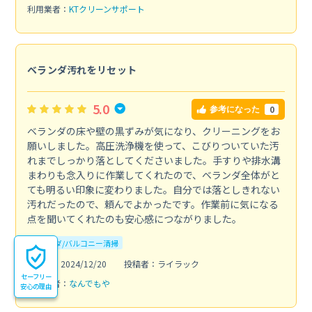
利用業者：
KTクリーンサポート
ベランダ汚れをリセット
5.0
0
参考になった
ベランダの床や壁の黒ずみが気になり、クリーニングをお
願いしました。高圧洗浄機を使って、こびりついていた汚
れまでしっかり落としてくださいました。手すりや排水溝
まわりも念入りに作業してくれたので、ベランダ全体がと
ても明るい印象に変わりました。自分では落としきれない
汚れだったので、頼んでよかったです。作業前に気になる
点を聞いてくれたのも安心感につながりました。
ベランダ/バルコニー清掃
投稿日：2024/12/20
投稿者：ライラック
セーフリー
利用業者：
なんでもや
安心の理由