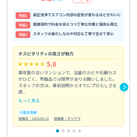
高圧洗浄でエアコン内部の空気が変わるほどきれいに
特⻑1
直接契約で料金を抑えつつ丁寧な作業と報告も両立
特⻑2
スタッフの身だしなみや対応も丁寧で任せて安心
特⻑3
ホスピタリティの高さが魅力
法
5.0
築年数の古いマンションで、浴室のカビや石鹸カス
会
がひどく、市販品では限界がありお願いしました。
し
スタッフの方は、事前説明からすでにプロらしさを
あ
感...
い...
もっと見る
も
お風呂清掃
ト
投稿日：2025/02/12
投稿者：モリヤマ
投稿日