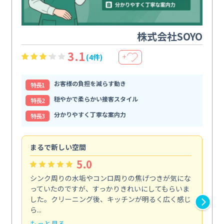
株式会社SOYO
3.1
(4件)
＋
お客様の負担を減らす動き
特⻑1
穏やかで柔らかい接客スタイル
特⻑2
分かりやすく丁寧な案内力
特⻑3
まるで新しい空間
清
5.0
シンク周りの水垢やコンロ周りの焦げつきが気にな
ト
っていたのですが、すっかりきれいにしてもらいま
依
した。クリーニング後、キッチンが明るく広く感じ
ッ
ら...
か...
もっと見る
も