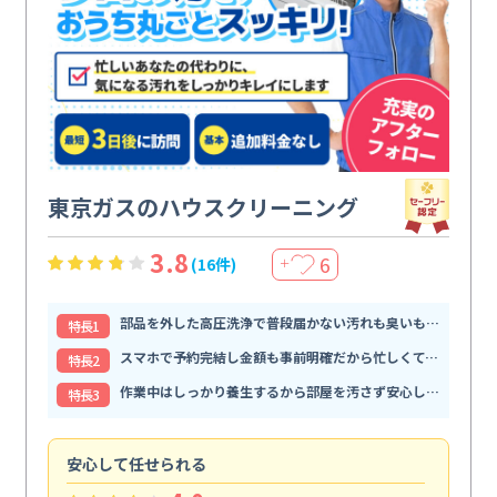
東京ガスのハウスクリーニング
3.8
6
(16件)
＋
部品を外した高圧洗浄で普段届かない汚れも臭いもすっきり解消
特⻑1
スマホで予約完結し金額も事前明確だから忙しくても頼みやすい
特⻑2
作業中はしっかり養生するから部屋を汚さず安心して任せられる
特⻑3
安心して任せられる
見