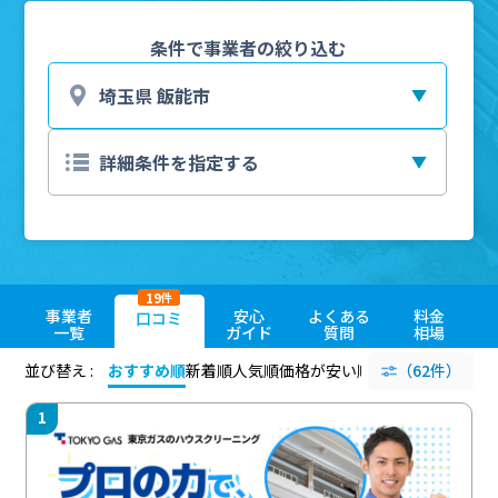
条件で事業者の絞り込む
19
件
事業者
安心
よくある
料金
口コミ
一覧
ガイド
質問
相場
並び替え :
おすすめ順
新着順
人気順
価格が安い順
評価が高い順
（62件）
評価
1