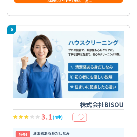
AM9:00 ～ PM19:00 定...
6
株式会社BISOU
3.1
(4件)
＋
清潔感ある身だしなみ
特⻑1