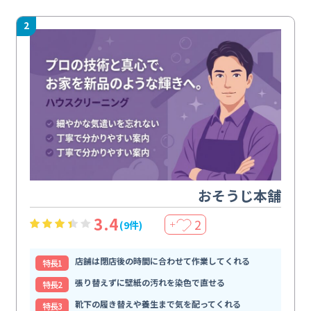
2
おそうじ本舗
3.4
2
(9件)
＋
店舗は閉店後の時間に合わせて作業してくれる
特⻑1
張り替えずに壁紙の汚れを染色で直せる
特⻑2
靴下の履き替えや養生まで気を配ってくれる
特⻑3