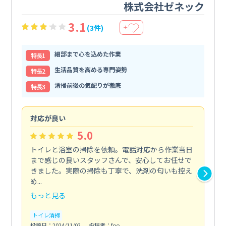
株式会社ゼネック
3.1
(3件)
＋
細部まで心を込めた作業
特⻑1
生活品質を高める専門姿勢
特⻑2
清掃前後の気配りが徹底
特⻑3
対応が良い
丁
5.0
トイレと浴室の掃除を依頼。電話対応から作業当日
油
まで感じの良いスタッフさんで、安心してお任せで
た
きました。実際の掃除も丁寧で、洗剤の匂いも控え
気
め...
発見.
もっと見る
も
トイレ清掃
キ
投稿日：2024/11/02
投稿者：foo
投稿日