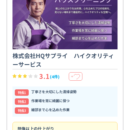
株式会社HQサプライ ハイクオリティ
ーサービス
3.1
(4件)
＋
丁寧さを大切にした清掃姿勢
特⻑1
作業場を常に綺麗に保つ
特⻑2
細部まで心を込めた作業
特⻑3
想像以上の仕上がり
ス