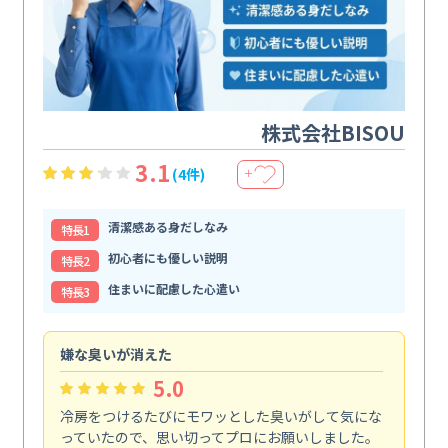
株式会社BISOU
3.1
(4件)
＋
清潔感ある身だしなみ
特⻑1
初心者にも優しい説明
特⻑2
住まいに配慮した心遣い
特⻑3
嫌な臭いが消えた
頼
5.0
冷房をつけるたびにモワッとした臭いがして気にな
毎
っていたので、思い切ってプロにお願いしました。
し