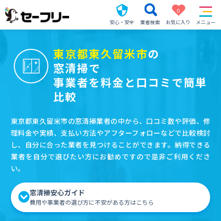
0
安心・安全
業者検索
お気に入り
メニュー
東京都東久留米市
の
窓清掃で
事業者を料金と口コミで簡単
比較
東京都東久留米市の窓清掃業者の中から、口コミ数や評価、修
理料金や実績、支払い方法やアフターフォローなどで比較検討
し、自分に合った業者を見つけることができます。納得できる
業者を自分で選びたい方にお勧めですので是非ご利用くださ
い。
窓清掃安心ガイド
費用や事業者の選び方に不安がある方はこちら