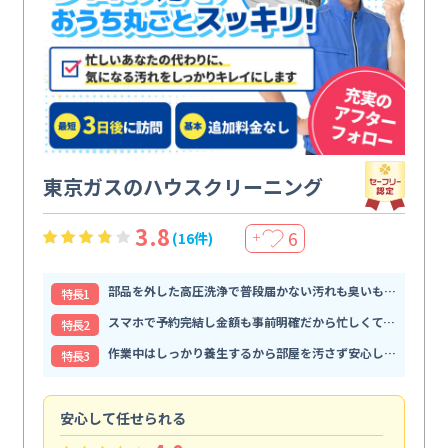
東京ガスのハウスクリーニング
3.8
6
(16件)
＋
部品を外した高圧洗浄で普段届かない汚れも臭いもすっきり解消
特⻑1
スマホで予約完結し金額も事前明確だから忙しくても頼みやすい
特⻑2
作業中はしっかり養生するから部屋を汚さず安心して任せられる
特⻑3
安心して任せられる
見