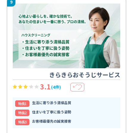
9
きらきらおそうじサービス
3.1
(4件)
＋
生活に寄り添う清掃品質
特⻑1
住まいを丁寧に扱う姿勢
特⻑2
お客様最優先の誠実接客
特⻑3