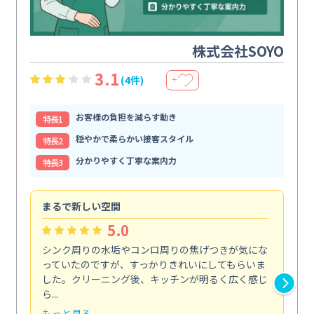
株式会社SOYO
3.1
(4件)
＋
お客様の負担を減らす動き
特⻑1
穏やかで柔らかい接客スタイル
特⻑2
分かりやすく丁寧な案内力
特⻑3
まるで新しい空間
清
5.0
シンク周りの水垢やコンロ周りの焦げつきが気にな
ト
っていたのですが、すっかりきれいにしてもらいま
依
した。クリーニング後、キッチンが明るく広く感じ
ッ
ら...
か...
もっと見る
も