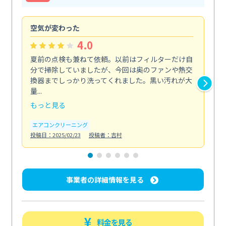
空気が変わった
浴
4.0
夏前の点検も兼ねて依頼。以前はフィルターだけ自
掃
分で掃除していましたが、今回は奥のファンや熱交
た
換器までしっかり洗ってくれました。黒い汚れが大
キ
量...
安...
もっと見る
も
エアコンクリーニング
お
投稿日：2025/02/23
投稿者：吉村
投稿日
事業者の詳細情報を見る
料金を見る