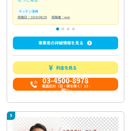
キッチン清掃
ト
投稿日：2024/08/28
投稿者：pon
投稿日
事業者の詳細情報を見る
料金を見る
03-4500-8978
電話応対（日・祝を除く）12：
00～...
5