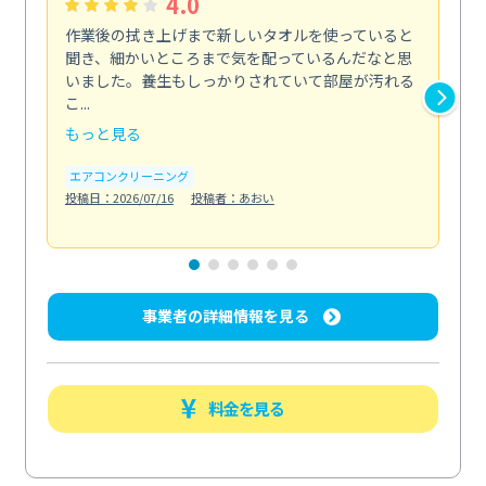
4.0
作業後の拭き上げまで新しいタオルを使っていると
ベ
聞き、細かいところまで気を配っているんだなと思
単
いました。養生もしっかりされていて部屋が汚れる
が
こ...
回...
もっと見る
も
エアコンクリーニング
ベラ
投稿日：2026/07/16
投稿者：あおい
投稿日
事業者の詳細情報を見る
料金を見る