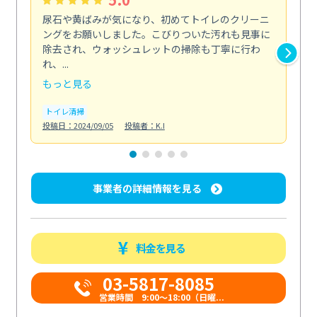
尿石や黄ばみが気になり、初めてトイレのクリーニ
エ
ングをお願いしました。こびりついた汚れも見事に
で
除去され、ウォッシュレットの掃除も丁寧に行わ
浄
れ、...
も...
もっと見る
も
トイレ清掃
エ
投稿日：2024/09/05
投稿者：K.I
投稿日
事業者の詳細情報を見る
料金を見る
03-5817-8085
営業時間 9:00～18:00（日曜...