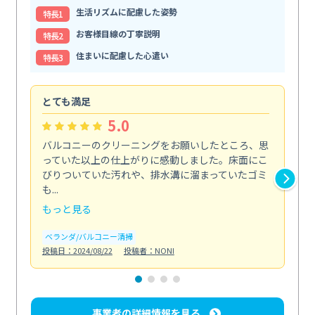
生活リズムに配慮した姿勢
特⻑1
お客様目線の丁寧説明
特⻑2
住まいに配慮した心遣い
特⻑3
とても満足
安
5.0
バルコニーのクリーニングをお願いしたところ、思
2
っていた以上の仕上がりに感動しました。床面にこ
す
びりついていた汚れや、排水溝に溜まっていたゴミ
す
も...
ので.
もっと見る
も
ベランダ/バルコニー清掃
エ
投稿日：2024/08/22
投稿者：NONI
投稿日
事業者の詳細情報を見る