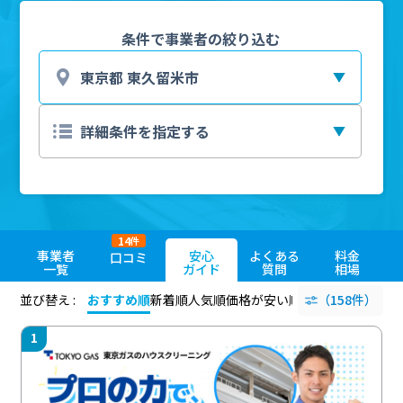
条件で事業者の絞り込む
14
件
事業者
安心
よくある
料金
口コミ
一覧
ガイド
質問
相場
並び替え :
おすすめ順
新着順
人気順
価格が安い順
評価が高い順
（158件）
評価
1