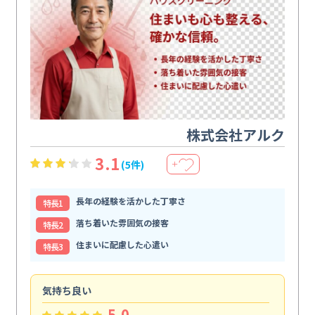
株式会社アルク
3.1
(5件)
＋
長年の経験を活かした丁寧さ
特⻑1
落ち着いた雰囲気の接客
特⻑2
住まいに配慮した心遣い
特⻑3
気持ち良い
頼
5.0