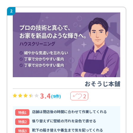
2
おそうじ本舗
3.4
2
(9件)
＋
店舗は閉店後の時間に合わせて作業してくれる
特⻑1
張り替えずに壁紙の汚れを染色で直せる
特⻑2
靴下の履き替えや養生まで気を配ってくれる
特⻑3