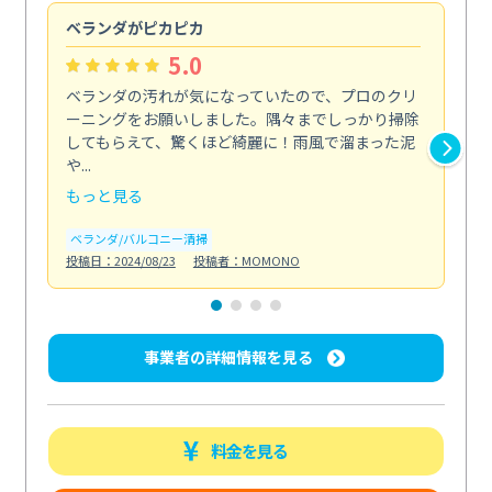
ベランダがピカピカ
今
5.0
ベランダの汚れが気になっていたので、プロのクリ
掃
ーニングをお願いしました。隅々までしっかり掃除
し
してもらえて、驚くほど綺麗に！雨風で溜まった泥
あ
や...
年...
もっと見る
も
ベランダ/バルコニー清掃
エ
投稿日：2024/08/23
投稿者：MOMONO
投稿日
事業者の詳細情報を見る
料金を見る