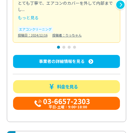
とても丁寧で、エアコンのカバーを外して内部まで
口
し...
な...
もっと見る
も
エアコンクリーニング
水
投稿日：2024/12/16
投稿者：りっちゃん
投稿日
事業者の詳細情報を見る
料金を見る
03-6657-2303
平日-土曜：9:00~18:00