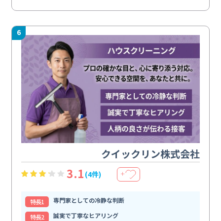
6
クイックリン株式会社
3.1
(4件)
＋
専門家としての冷静な判断
特⻑1
誠実で丁寧なヒアリング
特⻑2