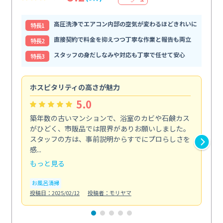
高圧洗浄でエアコン内部の空気が変わるほどきれいに
特⻑1
直接契約で料金を抑えつつ丁寧な作業と報告も両立
特⻑2
スタッフの身だしなみや対応も丁寧で任せて安心
特⻑3
ホスピタリティの高さが魅力
法
5.0
築年数の古いマンションで、浴室のカビや石鹸カス
会
がひどく、市販品では限界がありお願いしました。
し
スタッフの方は、事前説明からすでにプロらしさを
あ
感...
い...
もっと見る
も
お風呂清掃
ト
投稿日：2025/02/12
投稿者：モリヤマ
投稿日