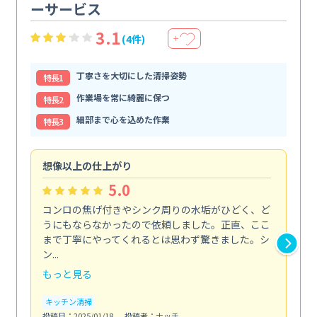
ーサービス
3.1
(4件)
＋
丁寧さを大切にした清掃姿勢
特⻑1
作業場を常に綺麗に保つ
特⻑2
細部まで心を込めた作業
特⻑3
想像以上の仕上がり
ス
5.0
コンロの焦げ付きやシンク周りの水垢がひどく、ど
油
うにもならなかったので依頼しました。正直、ここ
し
まで丁寧にやってくれるとは思わず驚きました。シ
浄
ン...
2...
もっと見る
も
キッチン清掃
キ
投稿日：2025/01/18
投稿者：ナッチ
投稿日