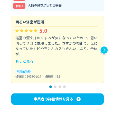
人柄の良さが伝わる接客
特⻑3
明るい浴室が復活
仕
5.0
浴室の壁や床のくすみが気になっていたので、思い
毎
切ってプロに依頼しました。さすがの技術で、気に
て
なっていたカビや石けんカスもきれいになり、全体
を
が...
驚...
もっと見る
も
お風呂清掃
キ
投稿日：2025/01/14
投稿者：E.S
投稿日
事業者の詳細情報を見る