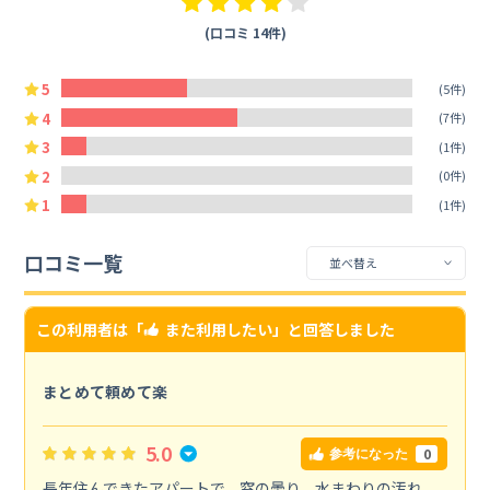
(口コミ 14件)
5
(5件)
4
(7件)
3
(1件)
2
(0件)
1
(1件)
口コミ一覧
この利用者は「
また利用したい
」と回答しました
まとめて頼めて楽
5.0
0
参考になった
長年住んできたアパートで、窓の曇り、水まわりの汚れ、