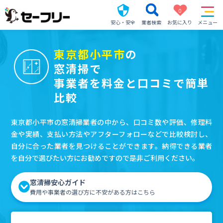
0
安心・安全
業者検索
お気に入り
メニュー
東京都小平市
の
窓清掃で
事業者を料金と口コミで簡単
比較
東京都小平市の窓清掃業者の中から、口コミ数や評価、修理料
金や実績、支払い方法やアフターフォローなどで比較検討し、
自分に合った業者を見つけることができます。納得できる業者
を自分で選びたい方にお勧めですので是非ご利用ください。
窓清掃安心ガイド
費用や事業者の選び方に不安がある方はこちら