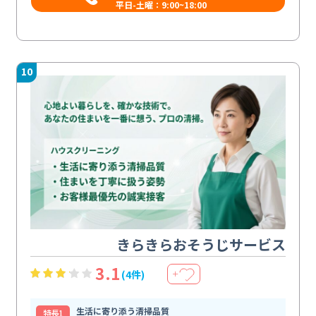
平日-土曜：9:00~18:00
10
きらきらおそうじサービス
3.1
(4件)
＋
生活に寄り添う清掃品質
特⻑1