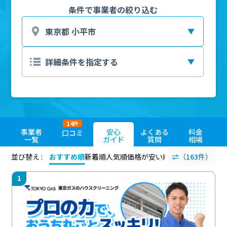
条件で事業者の絞り込む
14
件
事業者
安心
よくある
料金
口コミ
一覧
ガイド
質問
相場
並び替え :
おすすめ順
新着順
人気順
価格が安い順
評価が高い順
（163件）
評価
1