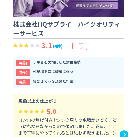
株式会社HQサプライ ハイクオリティ
ーサービス
3.1
(4件)
＋
丁寧さを大切にした清掃姿勢
特⻑1
作業場を常に綺麗に保つ
特⻑2
細部まで心を込めた作業
特⻑3
想像以上の仕上がり
ス
5.0
コンロの焦げ付きやシンク周りの水垢がひどく、ど
油
うにもならなかったので依頼しました。正直、ここ
し
まで丁寧にやってくれるとは思わず驚きました。シ
浄