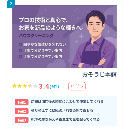
2
おそうじ本舗
3.4
2
(9件)
＋
店舗は閉店後の時間に合わせて作業してくれる
特⻑1
張り替えずに壁紙の汚れを染色で直せる
特⻑2
靴下の履き替えや養生まで気を配ってくれる
特⻑3