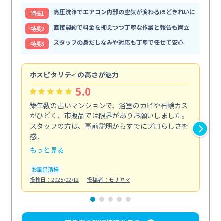
高圧洗浄でエアコン内部の空気が変わるほどきれいに
特⻑1
直接契約で料金を抑えつつ丁寧な作業と報告も両立
特⻑2
スタッフの身だしなみや対応も丁寧で任せて安心
特⻑3
ホスピタリティの高さが魅力
法
5.0
築年数の古いマンションで、浴室のカビや石鹸カス
会
がひどく、市販品では限界がありお願いしました。
し
スタッフの方は、事前説明からすでにプロらしさを
あ
感...
い...
もっと見る
も
お風呂清掃
ト
投稿日：2025/02/12
投稿者：モリヤマ
投稿日