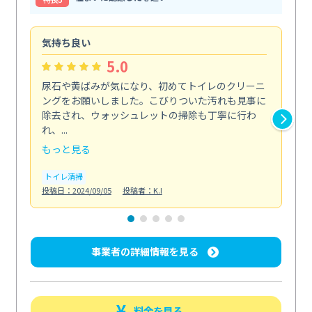
気持ち良い
頼
5.0
尿石や黄ばみが気になり、初めてトイレのクリーニ
エ
ングをお願いしました。こびりついた汚れも見事に
で
除去され、ウォッシュレットの掃除も丁寧に行わ
浄
れ、...
も...
もっと見る
も
トイレ清掃
エ
投稿日：2024/09/05
投稿者：K.I
投稿日
事業者の詳細情報を見る
料金を見る