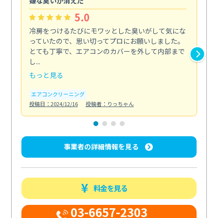
嫌な臭いが消えた
頼
5.0
冷房をつけるたびにモワッとした臭いがして気にな
毎
っていたので、思い切ってプロにお願いしました。
し
とても丁寧で、エアコンのカバーを外して内部まで
口
し...
な...
もっと見る
も
エアコンクリーニング
水
投稿日：2024/12/16
投稿者：りっちゃん
投稿日
事業者の詳細情報を見る
料金を見る
03-6657-2303