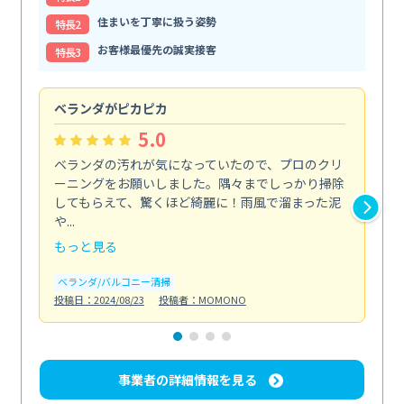
住まいを丁寧に扱う姿勢
特⻑2
お客様最優先の誠実接客
特⻑3
ベランダがピカピカ
今
5.0
ベランダの汚れが気になっていたので、プロのクリ
掃
ーニングをお願いしました。隅々までしっかり掃除
し
してもらえて、驚くほど綺麗に！雨風で溜まった泥
あ
や...
年...
もっと見る
も
ベランダ/バルコニー清掃
エ
投稿日：2024/08/23
投稿者：MOMONO
投稿日
事業者の詳細情報を見る