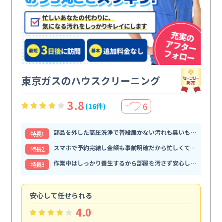
東京ガスのハウスクリーニング
3.8
6
(16件)
＋
部品を外した高圧洗浄で普段届かない汚れも臭いもすっきり解消
特⻑1
スマホで予約完結し金額も事前明確だから忙しくても頼みやすい
特⻑2
作業中はしっかり養生するから部屋を汚さず安心して任せられる
特⻑3
安心して任せられる
見
4.0