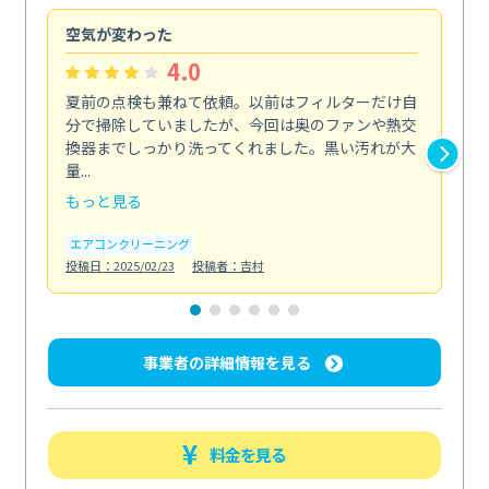
空気が変わった
浴
4.0
夏前の点検も兼ねて依頼。以前はフィルターだけ自
掃
分で掃除していましたが、今回は奥のファンや熱交
た
換器までしっかり洗ってくれました。黒い汚れが大
キ
量...
安...
もっと見る
も
エアコンクリーニング
お
投稿日：2025/02/23
投稿者：吉村
投稿日
事業者の詳細情報を見る
料金を見る