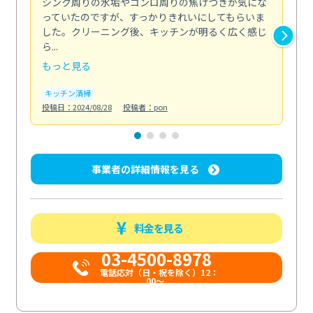
シンク周りの水垢やコンロ周りの焦げつきが気にな
ト
っていたのですが、すっかりきれいにしてもらいま
依
した。クリーニング後、キッチンが明るく広く感じ
ッ
ら...
か...
もっと見る
も
キッチン清掃
ト
投稿日：2024/08/28
投稿者：pon
投稿日
事業者の詳細情報を見る
料金を見る
03-4500-8978
電話応対（日・祝を除く）12：
00～...