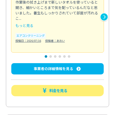
作業後の拭き上げまで新しいタオルを使っていると
ベ
聞き、細かいところまで気を配っているんだなと思
単
いました。養生もしっかりされていて部屋が汚れる
が
こ...
回...
もっと見る
も
エアコンクリーニング
ベラ
投稿日：2026/07/16
投稿者：あおい
投稿日
事業者の詳細情報を見る
料金を見る