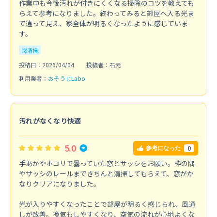
作業中も今後汚れが付きにくくなる掃除のコツを教えても
らえて参考になりました。終わってみると部屋へ入る光ま
で違って見え、家全体が明るくなったように感じていま
す。
窓清掃
投稿日：2026/04/04
投稿者：石元
利用業者：
おそうじLabo
汚れがなくなり快適
5.0
0
参考になった
手あかやホコリで曇っていた窓とサッシをお願い。枠の隅
やサッシのレールまできちんと清掃してもらえて、窓がか
なりクリアになりました。
光が入りやすくなったことで部屋が明るく感じられ、風通
しが改善。換気もしやすくなり、空気の流れが心地よくな