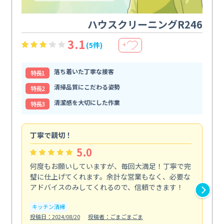
ハウスクリーニングR246
3.1
(5件)
＋
落ち着いた丁寧な接客
特⻑1
清掃品質にこだわる姿勢
特⻑2
清潔感を大切にした作業
特⻑3
丁寧で親切！
期
5.0
何度もお願いしていますが、毎回大満足！丁寧で完
初
璧に仕上げてくれます。余計な営業もなく、必要な
不
アドバイスのみしてくれるので、信頼できます！
で
にな.
キッチン清掃
も
投稿日：2024/08/20
投稿者：ごまごまごま