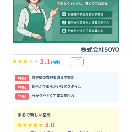
株式会社SOYO
3.1
(4件)
＋
お客様の負担を減らす動き
特⻑1
穏やかで柔らかい接客スタイル
特⻑2
分かりやすく丁寧な案内力
特⻑3
まるで新しい空間
清
5.0