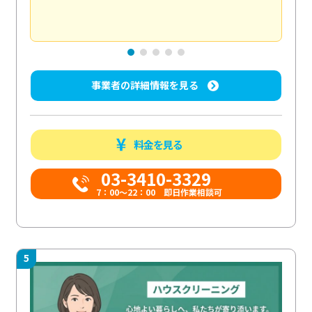
エ
投稿日
事業者の詳細情報を見る
料金を見る
03-3410-3329
7：00～22：00 即日作業相談可
5