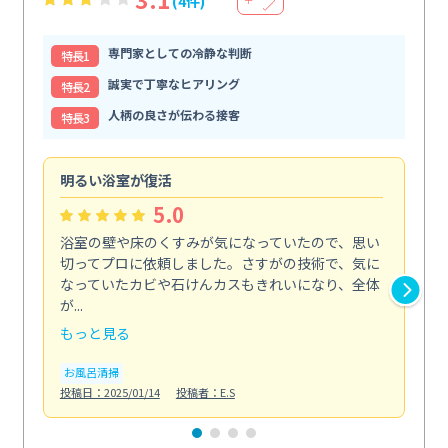
(4件)
専門家としての冷静な判断
特⻑1
誠実で丁寧なヒアリング
特⻑2
人柄の良さが伝わる接客
特⻑3
明るい浴室が復活
仕
5.0
浴室の壁や床のくすみが気になっていたので、思い
毎
切ってプロに依頼しました。さすがの技術で、気に
て
なっていたカビや石けんカスもきれいになり、全体
を
が...
驚...
もっと見る
も
お風呂清掃
キ
投稿日：2025/01/14
投稿者：E.S
投稿日