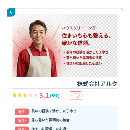
6
株式会社アルク
3.1
(5件)
＋
長年の経験を活かした丁寧さ
特⻑1
落ち着いた雰囲気の接客
特⻑2
住まいに配慮した心遣い
特⻑3