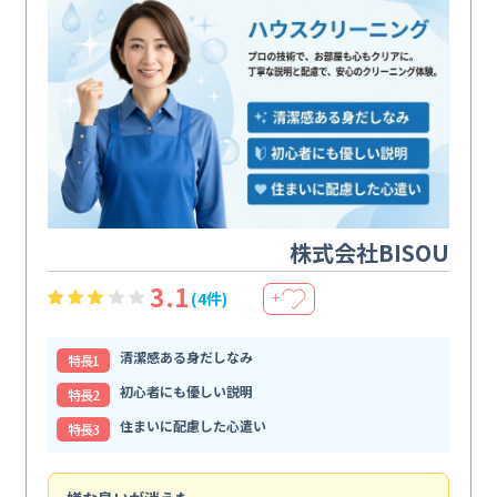
株式会社BISOU
3.1
(4件)
＋
清潔感ある身だしなみ
特⻑1
初心者にも優しい説明
特⻑2
住まいに配慮した心遣い
特⻑3