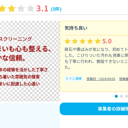
3.1
(5件)
気持ち良い
5.0
尿石や黄ばみが気になり、初めて
した。こびりついた汚れも見事に
も丁寧に行われ、普段できないと
た。
トイレ清掃
投稿日：2024/09/05
投稿者
事業者の詳細