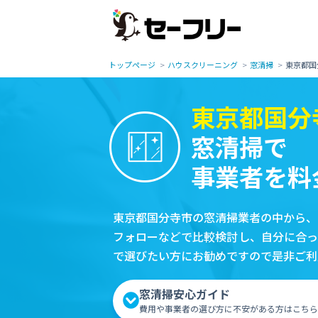
トップページ
ハウスクリーニング
窓清掃
東京都国
東京都国分
窓清掃で
事業者を料
東京都国分寺市の窓清掃業者の中から、
フォローなどで比較検討し、自分に合っ
で選びたい方にお勧めですので是非ご利
窓清掃安心ガイド
費用や事業者の選び方に不安がある方はこちら