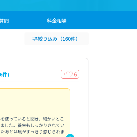
質問
料金
相場
絞り込み
（160件）
6
16件)
＋
見違える仕上がり
4.0
ルを使っていると聞き、細かいとこ
ベランダの汚れが気になってい
いました。養生もしっかりされてい
かできず、しっかり掃除する機
ったあとは風がすっきり感じられま
てきたので、今回クリーニング