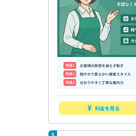
特⻑1
お客様の負担を減らす動き
特⻑2
穏やかで柔らかい接客スタイル
特⻑3
分かりやすく丁寧な案内力
料金を見る
5