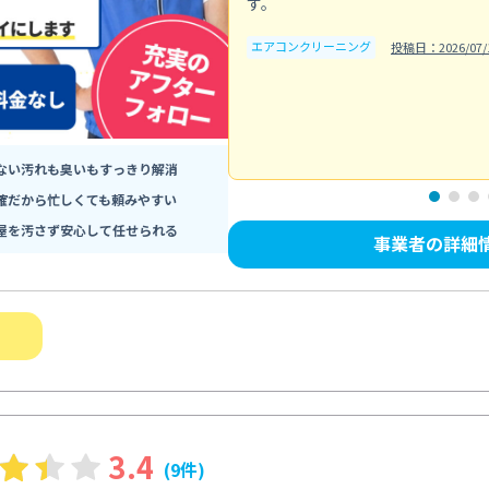
す。
エアコンクリーニング
投稿日：2026/07/
ない汚れも臭いもすっきり解消
確だから忙しくても頼みやすい
屋を汚さず安心して任せられる
事業者の詳細
3.4
(9件)