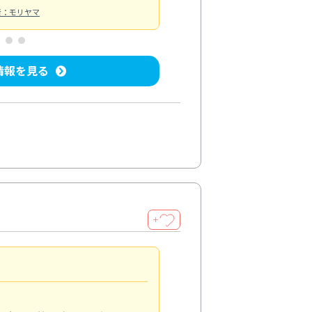
者：モリヤマ
情報を見る
＋
清潔感アップ
5.0