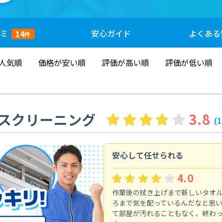
ミ
安心
ガイド
よくある
14
件
人気順
価格が安い順
評価が高い順
評価が低い順
スクリーニング
3.8
(
安心して任せられる
4.0
作業後の拭き上げまで新しいタオ
ろまで気を配っているんだなと思
て部屋が汚れることもなく、終わ