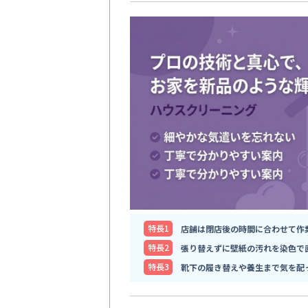
特⻑1
店舗は閉店後の時間に合わせて作
特⻑2
張り替えずに壁紙の汚れを染色で
特⻑3
靴下の履き替えや養生まで気を配