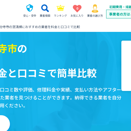
初期費用・掲
0
事業者の方は
安心・安全
業者検索
ランキング
お気に入り
業者の選び方
分寺市の窓清掃におすすめの業者を料金と口コミで比較
寺市
の
金と口コミで簡単比較
口コミ数や評価、修理料金や実績、支払い方法やアフター
た業者を見つけることができます。納得できる業者を自分
用ください。