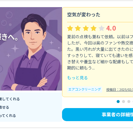
空気が変わった
4.0
夏前の点検も兼ねて依頼。以前は
したが、今回は奥のファンや熱交
た。黒い汚れが大量に出てきたの
すっきりして、寝ていても違いを感
き替えや養生など細かな配慮もし
期的に頼もう...
もっと見る
エアコンクリーニング
投稿日：2025/02/
業してくれる
直せる
事業者の詳細
ってくれる