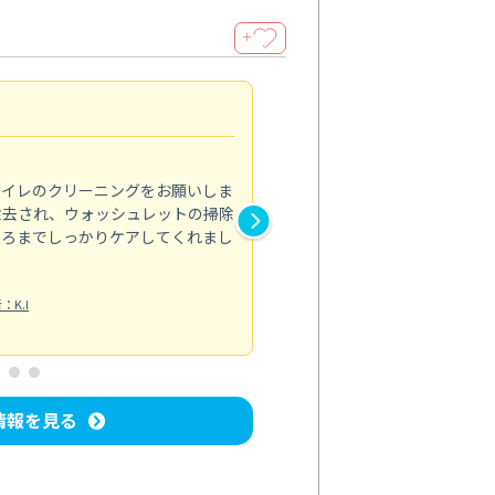
＋
頼んで良かった
4.0
トイレのクリーニングをお願いしま
エアコンの風が弱くなり、汚れ
除去され、ウォッシュレットの掃除
依頼しました。プロによる分解
ころまでしっかりケアしてくれまし
した。カビ臭さも一切なくなっ
エアコンクリーニング
投稿日：2024/
：K.I
情報を見る