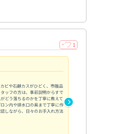
1
＋
法人利用
5.0
のカビや石鹸カスがひどく、市販品
会社のトイレと洗面台清掃をス
スタッフの方は、事前説明からすで
てはオフィス対応が雑なところ
れがどう落ちるのかを丁寧に教えて
なみから言葉遣い、作業マナー
プロン内や排水口の奥まで丁寧に作
心して任せられました。
確認しながら、日々のお手入れ方法
トイレ清掃
投稿日：2024/09/09
投