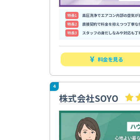
特⻑1
高圧洗浄でエアコン内部の空気が
特⻑2
直接契約で料金を抑えつつ丁寧な
特⻑3
スタッフの身だしなみや対応も丁
料金を見る
4
株式会社SOYO