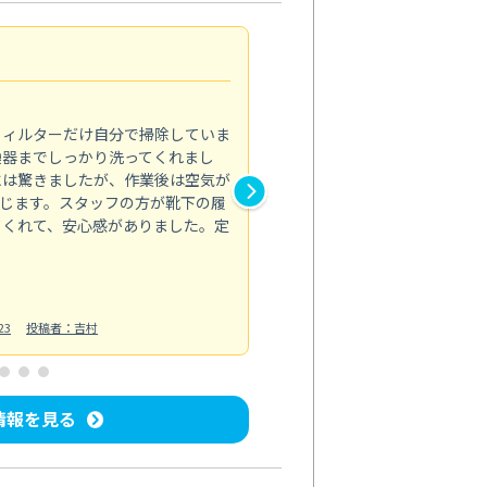
浴室が明るく
5.0
フィルターだけ自分で掃除していま
掃除しても取れなかったカビや
換器までしっかり洗ってくれまし
がプロ。浴室が明るく感じるほ
には驚きましたが、作業後は空気が
の説明も丁寧で安心できました
じます。スタッフの方が靴下の履
と気分も全然違います。
てくれて、安心感がありました。定
お風呂清掃
投稿日：2025/02/12
投
23
投稿者：吉村
情報を見る