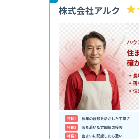
株式会社アルク
特⻑1
長年の経験を活かした丁寧さ
特⻑2
落ち着いた雰囲気の接客
特⻑3
住まいに配慮した心遣い