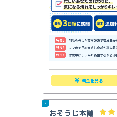
特⻑1
部品を外した高圧洗浄で普段届か
特⻑2
スマホで予約完結し金額も事前明
特⻑3
作業中はしっかり養生するから部
料金を見る
2
おそうじ本舗