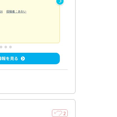
作業では床の汚れや溝に溜まっ
16
投稿者：あおい
らえました。自分では落としに
う...
もっと見る
ベランダ/バルコニー清掃
投稿日：202
情報を見る
2
＋