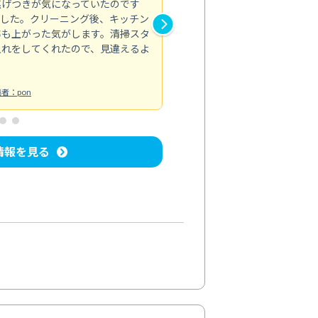
焦げつきが気になっていたのです
トイレのカビなど汚れが気にな
ました。クリーニング後、キッチン
れがきれいに取れて、清潔感が
率も上がった気がします。清掃スタ
い部分までしっかりと対応して
入れをしてくれたので、見違えるよ
トイレ清掃
投稿日：2024/08/19
投
者：pon
情報を見る