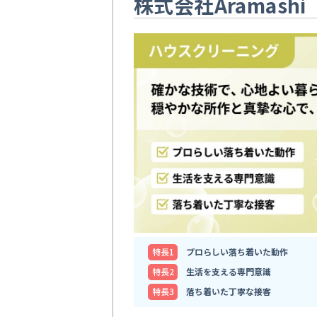
株式会社Aramashi
特⻑1
プロらしい落ち着いた動作
特⻑2
生活を支える専門意識
特⻑3
落ち着いた丁寧な接客