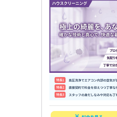
特⻑1
高圧洗浄でエアコン内部の空気が
特⻑2
直接契約で料金を抑えつつ丁寧な
特⻑3
スタッフの身だしなみや対応も丁
料金を見る