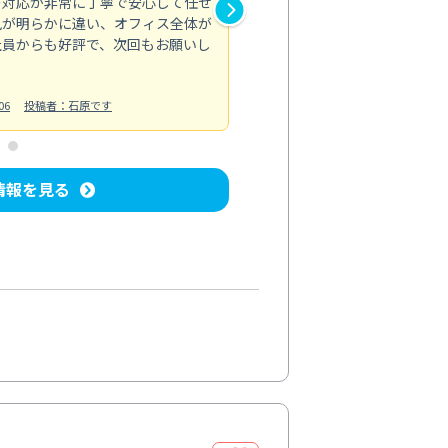
の対応が非常に丁寧で安心して任せ
もスムーズに進行。頑固な汚れ
風が明らかに違い、オフィス全体が
生まれ変わりました。料金も納
社員からも好評で、次回もお願いし
ています。
お風呂清掃
投稿日：2024/06/18
投
06
投稿者：石原です
情報を見る