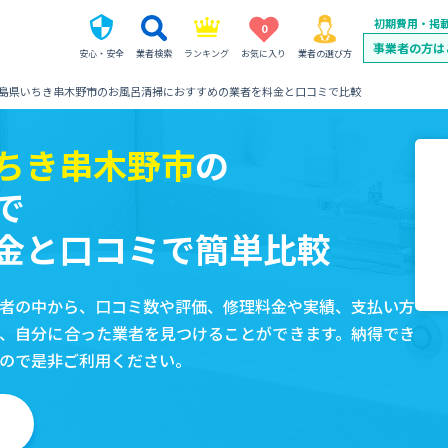
初期費用・掲
0
事業者の方は
安心・安全
業者検索
ランキング
お気に入り
業者の選び方
島県いちき串木野市のお風呂清掃におすすめの業者を料金と口コミで比較
ちき串木野市
の
で
金と口コミで簡単比較
者の中から、口コミ数や評価、修理料金や実績、支払い方
、自分に合った業者を見つけることができます。納得でき
ので是非ご利用ください。