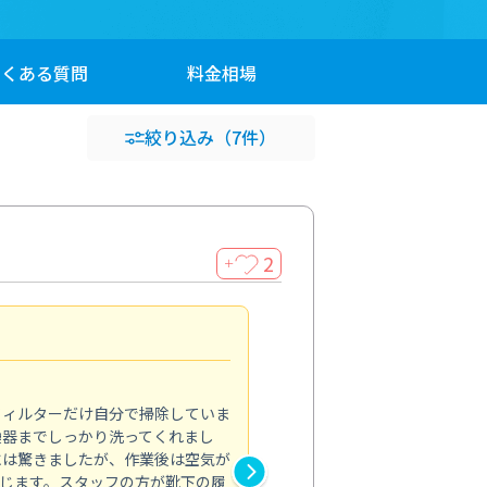
よくある
質問
料金
相場
絞り込み
（7件）
2
＋
浴室が明るく
5.0
フィルターだけ自分で掃除していま
掃除しても取れなかったカビや
換器までしっかり洗ってくれまし
がプロ。浴室が明るく感じるほ
には驚きましたが、作業後は空気が
の説明も丁寧で安心できました
じます。スタッフの方が靴下の履
と気分も全然違います。