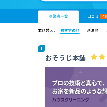
事業者
一覧
口コミ
45
並び替え :
おすすめ順
新着順
1
おそうじ本舗