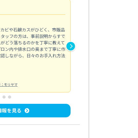
法人利用
5.0
のカビや石鹸カスがひどく、市販品
会社のトイレと洗面台清掃をス
スタッフの方は、事前説明からすで
てはオフィス対応が雑なところ
れがどう落ちるのかを丁寧に教えて
なみから言葉遣い、作業マナー
プロン内や排水口の奥まで丁寧に作
心して任せられました。
確認しながら、日々のお手入れ方法
トイレ清掃
投稿日：2024/09/09
投
者：モリヤマ
情報を見る