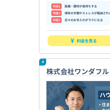
特⻑1
設備・建材が長持ちする
特⻑2
掃除の手間やストレスが軽減され
特⻑3
日々のお手入れがラクになる
料金を見る
4
株式会社ワンダフル