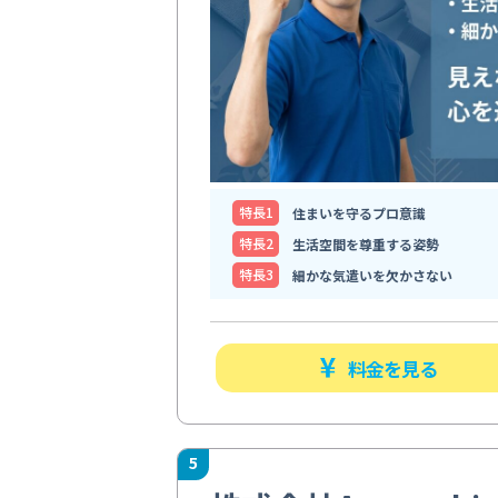
特⻑1
住まいを守るプロ意識
特⻑2
生活空間を尊重する姿勢
特⻑3
細かな気遣いを欠かさない
料金を見る
5