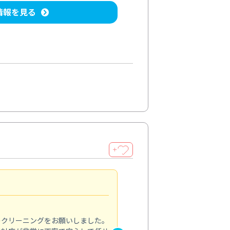
情報を見る
＋
納得のサービス
5.0
のクリーニングをお願いしました。
浴室の清掃を依頼しました。ス