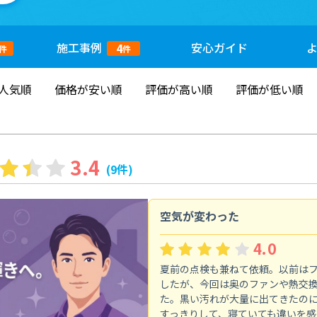
施工
事例
安心
ガイド
4
件
件
人気順
価格が安い順
評価が高い順
評価が低い順
3.4
(9件)
空気が変わった
4.0
夏前の点検も兼ねて依頼。以前は
したが、今回は奥のファンや熱交
た。黒い汚れが大量に出てきたの
すっきりして、寝ていても違いを感