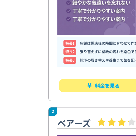
特⻑1
店舗は閉店後の時間に合わせて作
特⻑2
張り替えずに壁紙の汚れを染色で
特⻑3
靴下の履き替えや養生まで気を配
料金を見る
2
ベアーズ