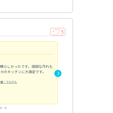
5
＋
親切で丁寧な作業
5.0
素晴らしかったです。頑固な汚れも
スタッフの方は非常に親切で、
ピカのキッチンに大満足です。
き安心感がありました。エアコ
り快適に感じています。丁寧な
稿者：でんでん
エアコンクリーニング
投稿日：2024/