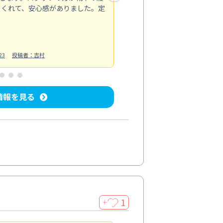
てくれて、安心感がありました。定
お風呂清掃
投稿日：2025/02/12
投
23
投稿者：吉村
情報を見る
1
＋