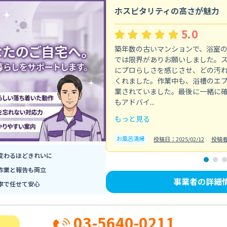
ホスピタリティの高さが魅力
5.0
築年数の古いマンションで、浴室
では限界がありお願いしました。
にプロらしさを感じさせ、どの汚
くれました。作業中も、浴槽のエ
業されていました。最後に一緒に
もアドバイ...
もっと見る
お風呂清掃
投稿日：2025/02/12
投稿
変わるほどきれいに
作業と報告も両立
事業者の詳細
寧で任せて安心
03-5640-0211