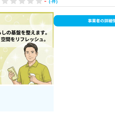
-
(-件)
事業者の詳細