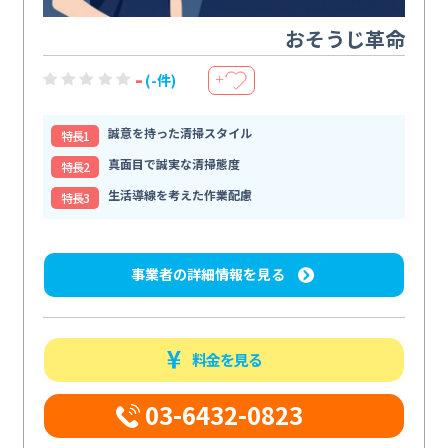
おそうじ革命
-
(-件)
＋
誠意を持った清掃スタイル
特⻑1
真面目で誠実な清掃態度
特⻑2
生活導線を考えた作業配慮
特⻑3
事業者の詳細情報を見る
料金を見る
03-6432-0823