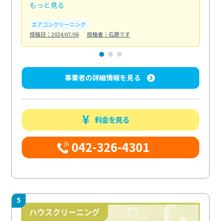
もっと見る
も
エアコンクリーニング
お
投稿日：2024/07/06
投稿者：石原です
投稿日
事業者の詳細情報を見る
料金を見る
042-326-4301
5