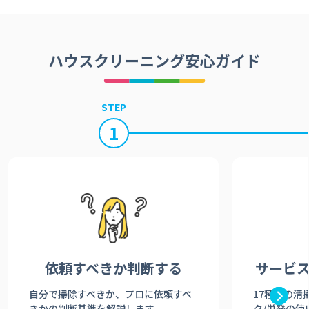
ハウスクリーニング安心ガイド
STEP
1
依頼すべきか
判断する
サービ
自分で掃除すべきか、プロに依頼すべ
17種類の清
きかの判断基準を解説します。
ク/単発の使