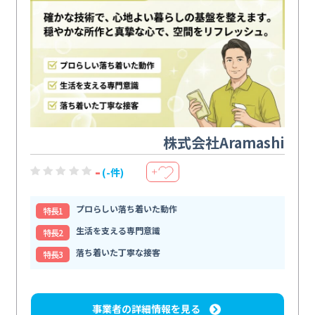
株式会社Aramashi
-
(-件)
＋
プロらしい落ち着いた動作
特⻑1
生活を支える専門意識
特⻑2
落ち着いた丁寧な接客
特⻑3
事業者の詳細情報を見る