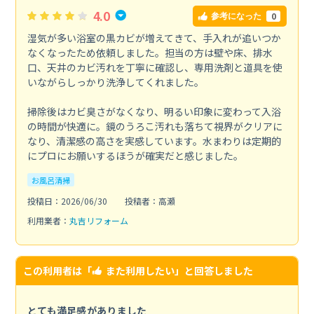
4.0
0
参考になった
湿気が多い浴室の黒カビが増えてきて、手入れが追いつか
なくなったため依頼しました。担当の方は壁や床、排水
口、天井のカビ汚れを丁寧に確認し、専用洗剤と道具を使
いながらしっかり洗浄してくれました。
掃除後はカビ臭さがなくなり、明るい印象に変わって入浴
の時間が快適に。鏡のうろこ汚れも落ちて視界がクリアに
なり、清潔感の高さを実感しています。水まわりは定期的
にプロにお願いするほうが確実だと感じました。
お風呂清掃
投稿日：2026/06/30
投稿者：高瀬
利用業者：
丸吉リフォーム
この利用者は「
また利用したい
」と回答しました
とても満足感がありました