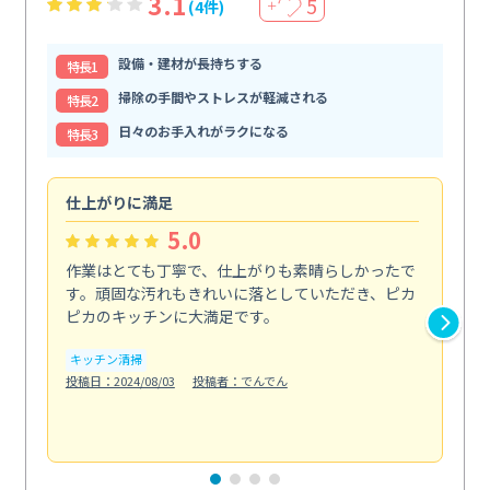
3.1
5
(4件)
＋
設備・建材が長持ちする
特⻑1
掃除の手間やストレスが軽減される
特⻑2
日々のお手入れがラクになる
特⻑3
仕上がりに満足
親
5.0
作業はとても丁寧で、仕上がりも素晴らしかったで
ス
す。頑固な汚れもきれいに落としていただき、ピカ
説
ピカのキッチンに大満足です。
の
い...
キッチン清掃
も
投稿日：2024/08/03
投稿者：でんでん
エ
投稿日