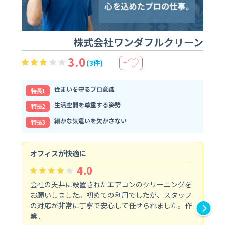
株式会社ワンダフルクリーン
3.0
(3件)
＋
住まいを守るプロ意識
特⻑1
生活空間を尊重する姿勢
特⻑2
細かな気遣いを欠かさない
特⻑3
オフィスが快適に
納
4.0
会社の天井に設置されたエアコンのクリーニングを
浴
お願いしました。初めての利用でしたが、スタッフ
終
の対応が非常に丁寧で安心して任せられました。作
き
業...
し...