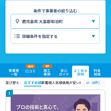
条件で事業者の絞り込む
4
45
件
件
事業者
施工
安心
よくある
料金
口コミ
一覧
事例
ガイド
質問
相場
並び替え :
おすすめ順
新着順
人気順
価格が安い順
評価が高い順
（6件）
評価
1