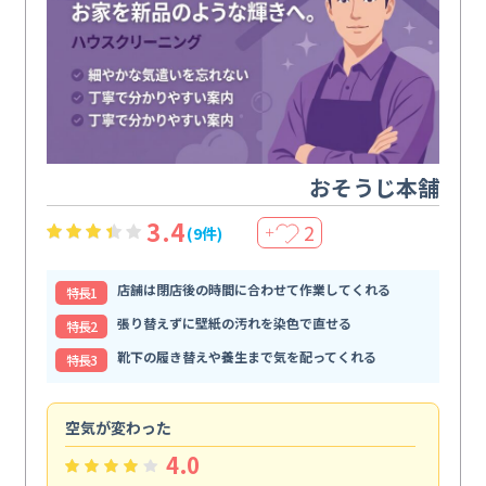
おそうじ本舗
3.4
2
(9件)
＋
店舗は閉店後の時間に合わせて作業してくれる
特⻑1
張り替えずに壁紙の汚れを染色で直せる
特⻑2
靴下の履き替えや養生まで気を配ってくれる
特⻑3
空気が変わった
浴
4.0