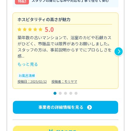
スタッフの身だしなみや対応も丁寧で任せて安心
特⻑3
ホスピタリティの高さが魅力
法
5.0
築年数の古いマンションで、浴室のカビや石鹸カス
会
がひどく、市販品では限界がありお願いしました。
し
スタッフの方は、事前説明からすでにプロらしさを
あ
感...
い...
もっと見る
も
お風呂清掃
ト
投稿日：2025/02/12
投稿者：モリヤマ
投稿日
事業者の詳細情報を見る