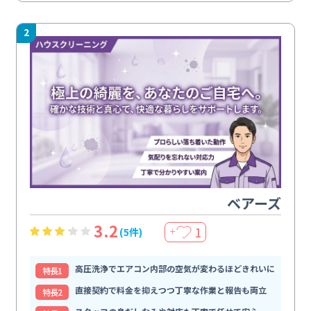
2
ベアーズ
3.2
1
(5件)
＋
高圧洗浄でエアコン内部の空気が変わるほどきれいに
特⻑1
直接契約で料金を抑えつつ丁寧な作業と報告も両立
特⻑2