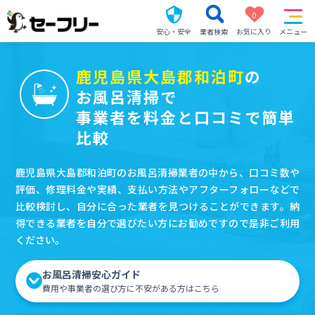
0
安心・安全
業者検索
お気に入り
メニュー
鹿児島県大島郡和泊町
の
お風呂清掃で
事業者を料金と口コミで簡単
比較
鹿児島県大島郡和泊町のお風呂清掃業者の中から、口コミ数や
評価、修理料金や実績、支払い方法やアフターフォローなどで
比較検討し、自分に合った業者を見つけることができます。納
得できる業者を自分で選びたい方にお勧めですので是非ご利用
ください。
お風呂清掃安心ガイド
費用や事業者の選び方に不安がある方はこちら