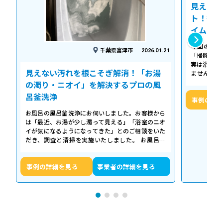
見えない
ト！徹底
イム
今回の作業
千葉県富津市
2026.01.21
「掃除して
実は浴槽の
見えない汚れを根こそぎ解消！「お湯
ません。 
「浴槽の裏
の濁り・ニオイ」を解決するプロの風
呂釜洗浄
事例の詳
お風呂の風呂釜洗浄にお伺いしました。お客様から
は「最近、お湯が少し濁って見える」「浴室のニオ
イが気になるようになってきた」とのご相談をいた
だき、調査と清掃を実施いたしました。 お風呂の
浴槽は毎日掃除していても、お湯が循環…
事例の詳細を見る
事業者の詳細を見る