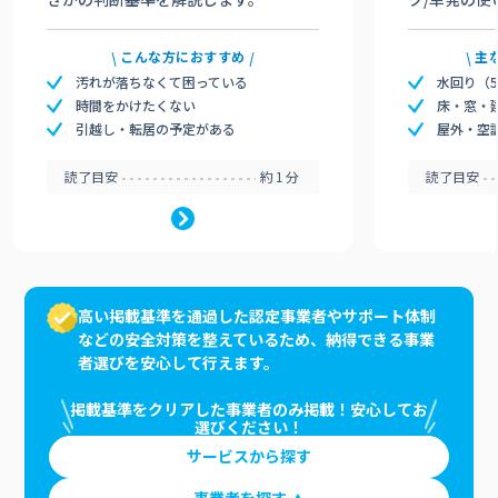
こんな方におすすめ
主
汚れが落ちなくて困っている
水回り（
時間をかけたくない
床・窓・
引越し・転居の予定がある
屋外・空
読了目安
約1分
読了目安
高い掲載基準を通過した認定事業者やサポート体制
などの安全対策を整えているため、納得できる事業
者選びを安心して行えます。
掲載基準をクリアした事業者のみ掲載！安心してお
選びください！
サービスから探す