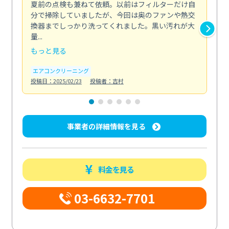
夏前の点検も兼ねて依頼。以前はフィルターだけ自
掃
分で掃除していましたが、今回は奥のファンや熱交
た
換器までしっかり洗ってくれました。黒い汚れが大
キ
量...
安...
もっと見る
も
エアコンクリーニング
お
投稿日：2025/02/23
投稿者：吉村
投稿日
事業者の詳細情報を見る
料金を見る
03-6632-7701