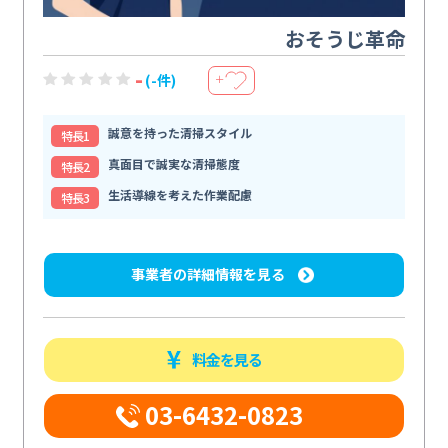
おそうじ革命
-
(-件)
＋
誠意を持った清掃スタイル
特⻑1
真面目で誠実な清掃態度
特⻑2
生活導線を考えた作業配慮
特⻑3
事業者の詳細情報を見る
料金を見る
03-6432-0823