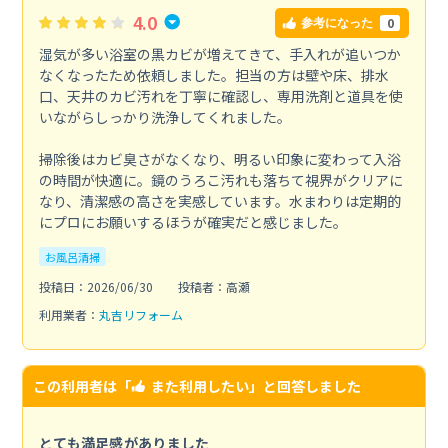
4.0
0
参考になった
湿気が多い浴室の黒カビが増えてきて、手入れが追いつか
なくなったため依頼しました。担当の方は壁や床、排水
口、天井のカビ汚れを丁寧に確認し、専用洗剤と道具を使
いながらしっかり洗浄してくれました。
掃除後はカビ臭さがなくなり、明るい印象に変わって入浴
の時間が快適に。鏡のうろこ汚れも落ちて視界がクリアに
なり、清潔感の高さを実感しています。水まわりは定期的
にプロにお願いするほうが確実だと感じました。
お風呂清掃
投稿日：2026/06/30
投稿者：高瀬
利用業者：
丸吉リフォーム
この利用者は「
また利用したい
」と回答しました
とても満足感がありました