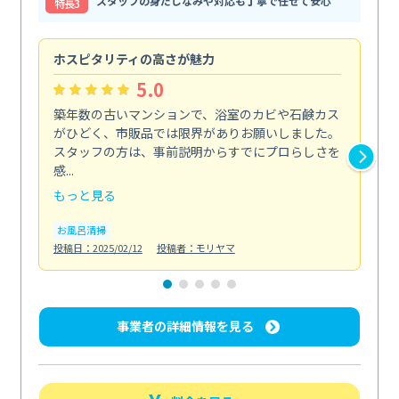
スタッフの身だしなみや対応も丁寧で任せて安心
特⻑3
ホスピタリティの高さが魅力
法
5.0
築年数の古いマンションで、浴室のカビや石鹸カス
会
がひどく、市販品では限界がありお願いしました。
し
スタッフの方は、事前説明からすでにプロらしさを
あ
感...
い...
もっと見る
も
お風呂清掃
ト
投稿日：2025/02/12
投稿者：モリヤマ
投稿日
事業者の詳細情報を見る