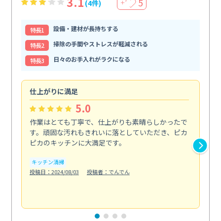
3.1
5
(4件)
＋
設備・建材が長持ちする
特⻑1
掃除の手間やストレスが軽減される
特⻑2
日々のお手入れがラクになる
特⻑3
仕上がりに満足
親
5.0
作業はとても丁寧で、仕上がりも素晴らしかったで
ス
す。頑固な汚れもきれいに落としていただき、ピカ
説
ピカのキッチンに大満足です。
の
い...
キッチン清掃
も
投稿日：2024/08/03
投稿者：でんでん
エ
投稿日