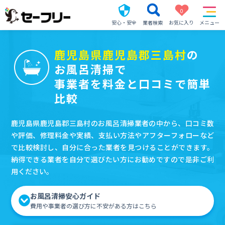
0
安心・安全
業者検索
お気に入り
メニュー
鹿児島県鹿児島郡三島村
の
お風呂清掃で
事業者を料金と口コミで簡単
比較
鹿児島県鹿児島郡三島村のお風呂清掃業者の中から、口コミ数
や評価、修理料金や実績、支払い方法やアフターフォローなど
で比較検討し、自分に合った業者を見つけることができます。
納得できる業者を自分で選びたい方にお勧めですので是非ご利
用ください。
お風呂清掃安心ガイド
費用や事業者の選び方に不安がある方はこちら