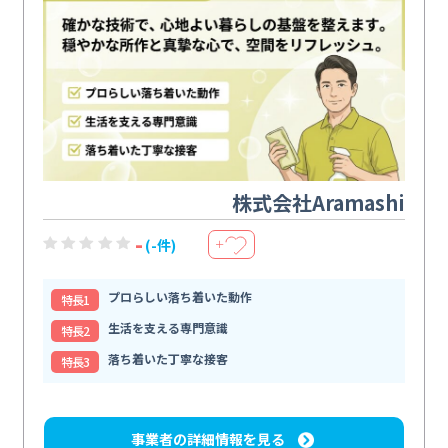
株式会社Aramashi
-
(-件)
＋
プロらしい落ち着いた動作
特⻑1
生活を支える専門意識
特⻑2
落ち着いた丁寧な接客
特⻑3
事業者の詳細情報を見る