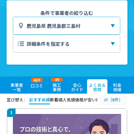
条件で事業者の絞り込む
4
45
件
件
事業者
施工
安心
よくある
料金
口コミ
一覧
事例
ガイド
質問
相場
並び替え :
おすすめ順
新着順
人気順
価格が安い順
評価が高い順
（6件）
評価
1