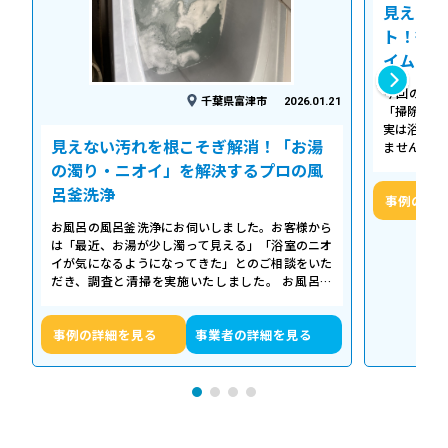
見えない
ト！徹底
イム
今回の作業
千葉県富津市
2026.01.21
「掃除して
実は浴槽の
見えない汚れを根こそぎ解消！「お湯
ません。 
「浴槽の裏
の濁り・ニオイ」を解決するプロの風
呂釜洗浄
事例の詳
お風呂の風呂釜洗浄にお伺いしました。お客様から
は「最近、お湯が少し濁って見える」「浴室のニオ
イが気になるようになってきた」とのご相談をいた
だき、調査と清掃を実施いたしました。 お風呂の
浴槽は毎日掃除していても、お湯が循環…
事例の詳細を見る
事業者の詳細を見る