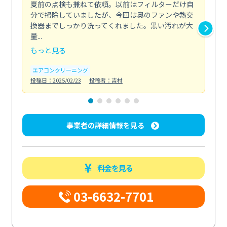
夏前の点検も兼ねて依頼。以前はフィルターだけ自
掃
分で掃除していましたが、今回は奥のファンや熱交
た
換器までしっかり洗ってくれました。黒い汚れが大
キ
量...
安...
もっと見る
も
エアコンクリーニング
お
投稿日：2025/02/23
投稿者：吉村
投稿日
事業者の詳細情報を見る
料金を見る
03-6632-7701