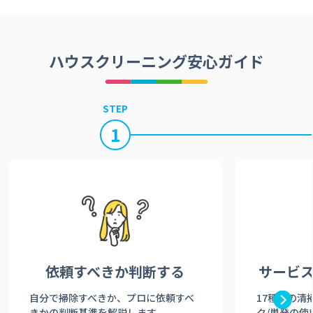
ハウスクリーニング安心ガイド
STEP
1
依頼すべきか
判断する
サービ
自分で掃除すべきか、プロに依頼すべ
17種類の清
きかの判断基準を解説します。
ク/単発の使