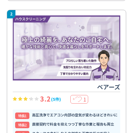
2
ベアーズ
3.2
1
(5件)
＋
高圧洗浄でエアコン内部の空気が変わるほどきれいに
特⻑1
直接契約で料金を抑えつつ丁寧な作業と報告も両立
特⻑2