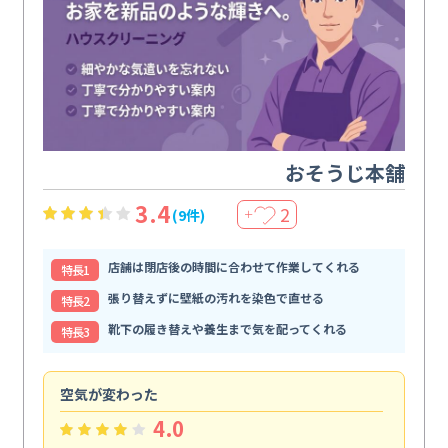
おそうじ本舗
3.4
2
(9件)
＋
店舗は閉店後の時間に合わせて作業してくれる
特⻑1
張り替えずに壁紙の汚れを染色で直せる
特⻑2
靴下の履き替えや養生まで気を配ってくれる
特⻑3
空気が変わった
浴
4.0