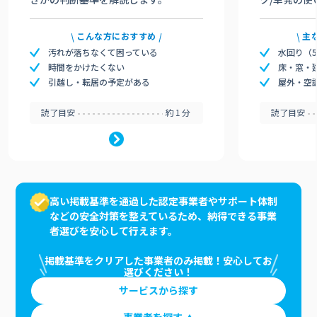
こんな方におすすめ
主
汚れが落ちなくて困っている
水回り（
時間をかけたくない
床・窓・
引越し・転居の予定がある
屋外・空
読了目安
約1分
読了目安
高い掲載基準を通過した認定事業者やサポート体制
などの安全対策を整えているため、納得できる事業
者選びを安心して行えます。
掲載基準をクリアした事業者のみ掲載！安心してお
選びください！
サービスから探す