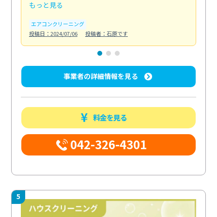
もっと見る
も
エアコンクリーニング
お
投稿日：2024/07/06
投稿者：石原です
投稿日
事業者の詳細情報を見る
料金を見る
042-326-4301
5