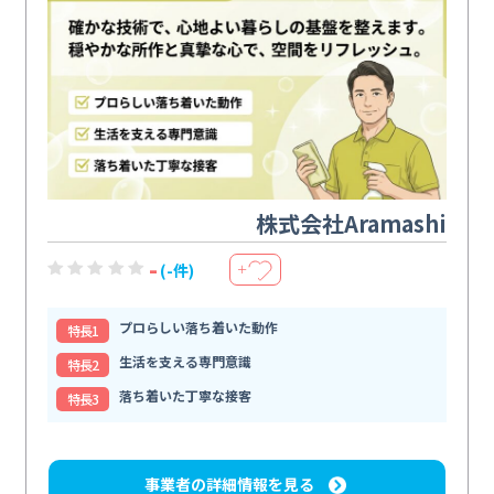
株式会社Aramashi
-
(-件)
＋
プロらしい落ち着いた動作
特⻑1
生活を支える専門意識
特⻑2
落ち着いた丁寧な接客
特⻑3
事業者の詳細情報を見る