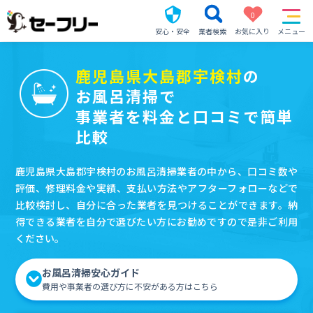
0
安心・安全
業者検索
お気に入り
メニュー
鹿児島県大島郡宇検村
の
お風呂清掃で
事業者を料金と口コミで簡単
比較
鹿児島県大島郡宇検村のお風呂清掃業者の中から、口コミ数や
評価、修理料金や実績、支払い方法やアフターフォローなどで
比較検討し、自分に合った業者を見つけることができます。納
得できる業者を自分で選びたい方にお勧めですので是非ご利用
ください。
お風呂清掃安心ガイド
費用や事業者の選び方に不安がある方はこちら