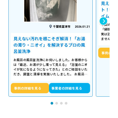
見えない
ト！徹底
イム
今回の作業
千葉県富津市
2026.01.21
「掃除して
実は浴槽の
見えない汚れを根こそぎ解消！「お湯
ません。 
「浴槽の裏
の濁り・ニオイ」を解決するプロの風
呂釜洗浄
事例の詳
お風呂の風呂釜洗浄にお伺いしました。お客様から
は「最近、お湯が少し濁って見える」「浴室のニオ
イが気になるようになってきた」とのご相談をいた
だき、調査と清掃を実施いたしました。 お風呂の
浴槽は毎日掃除していても、お湯が循環…
事例の詳細を見る
事業者の詳細を見る