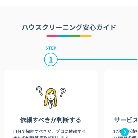
ハウスクリーニング安心ガイド
STEP
1
依頼すべきか
判断する
サービ
自分で掃除すべきか、プロに依頼すべ
17種類の清
きかの判断基準を解説します。
ク/単発の使