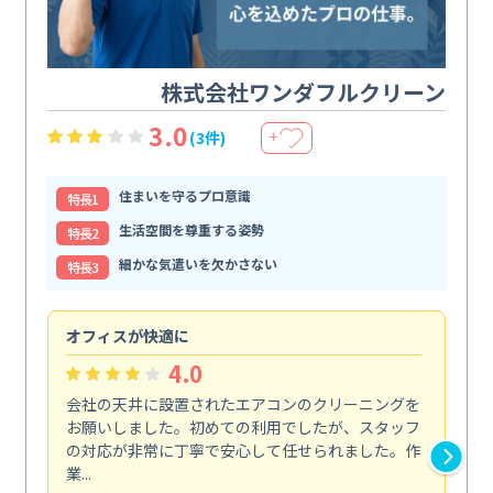
株式会社ワンダフルクリーン
3.0
(3件)
＋
住まいを守るプロ意識
特⻑1
生活空間を尊重する姿勢
特⻑2
細かな気遣いを欠かさない
特⻑3
オフィスが快適に
納
4.0
会社の天井に設置されたエアコンのクリーニングを
浴
お願いしました。初めての利用でしたが、スタッフ
終
の対応が非常に丁寧で安心して任せられました。作
き
業...
し...