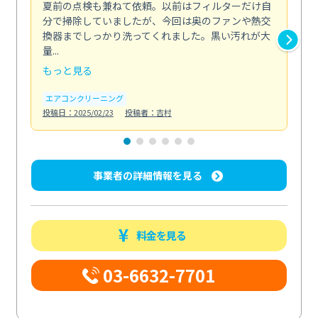
夏前の点検も兼ねて依頼。以前はフィルターだけ自
掃
分で掃除していましたが、今回は奥のファンや熱交
た
換器までしっかり洗ってくれました。黒い汚れが大
キ
量...
安...
もっと見る
も
エアコンクリーニング
お
投稿日：2025/02/23
投稿者：吉村
投稿日
事業者の詳細情報を見る
料金を見る
03-6632-7701