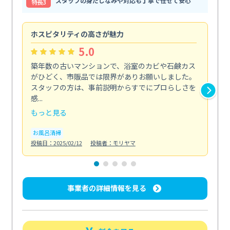
スタッフの身だしなみや対応も丁寧で任せて安心
特⻑3
ホスピタリティの高さが魅力
法
5.0
築年数の古いマンションで、浴室のカビや石鹸カス
会
がひどく、市販品では限界がありお願いしました。
し
スタッフの方は、事前説明からすでにプロらしさを
あ
感...
い...
もっと見る
も
お風呂清掃
ト
投稿日：2025/02/12
投稿者：モリヤマ
投稿日
事業者の詳細情報を見る