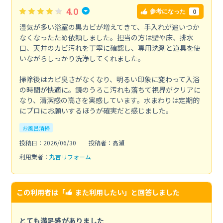
4.0
0
参考になった
湿気が多い浴室の黒カビが増えてきて、手入れが追いつか
なくなったため依頼しました。担当の方は壁や床、排水
口、天井のカビ汚れを丁寧に確認し、専用洗剤と道具を使
いながらしっかり洗浄してくれました。
掃除後はカビ臭さがなくなり、明るい印象に変わって入浴
の時間が快適に。鏡のうろこ汚れも落ちて視界がクリアに
なり、清潔感の高さを実感しています。水まわりは定期的
にプロにお願いするほうが確実だと感じました。
お風呂清掃
投稿日：2026/06/30
投稿者：高瀬
利用業者：
丸吉リフォーム
この利用者は「
また利用したい
」と回答しました
とても満足感がありました