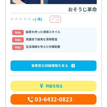
おそうじ革命
-
(-件)
＋
誠意を持った清掃スタイル
特⻑1
真面目で誠実な清掃態度
特⻑2
生活導線を考えた作業配慮
特⻑3
事業者の詳細情報を見る
料金を見る
03-6432-0823