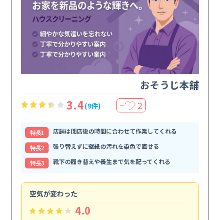
おそうじ本舗
3.4
2
(9件)
＋
店舗は閉店後の時間に合わせて作業してくれる
特⻑1
張り替えずに壁紙の汚れを染色で直せる
特⻑2
靴下の履き替えや養生まで気を配ってくれる
特⻑3
空気が変わった
浴
4.0