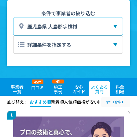
条件で事業者の絞り込む
4
45
件
件
事業者
施工
安心
よくある
料金
口コミ
一覧
事例
ガイド
質問
相場
並び替え :
おすすめ順
新着順
人気順
価格が安い順
評価が高い順
（6件）
評価
1