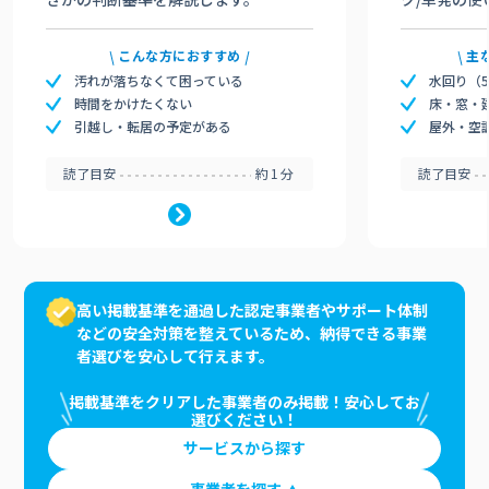
こんな方におすすめ
主
汚れが落ちなくて困っている
水回り（
時間をかけたくない
床・窓・
引越し・転居の予定がある
屋外・空
読了目安
約1分
読了目安
高い掲載基準を通過した認定事業者やサポート体制
などの安全対策を整えているため、納得できる事業
者選びを安心して行えます。
掲載基準をクリアした事業者のみ掲載！安心してお
選びください！
サービスから探す