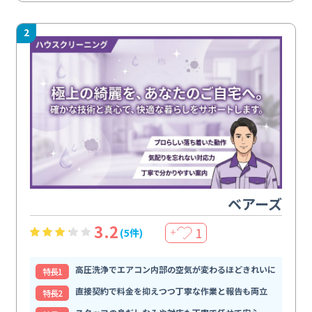
2
ベアーズ
3.2
1
(5件)
＋
高圧洗浄でエアコン内部の空気が変わるほどきれいに
特⻑1
直接契約で料金を抑えつつ丁寧な作業と報告も両立
特⻑2