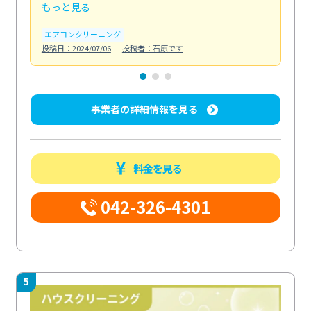
もっと見る
も
エアコンクリーニング
お
投稿日：2024/07/06
投稿者：石原です
投稿日
事業者の詳細情報を見る
料金を見る
042-326-4301
5