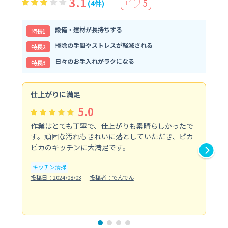
3.1
5
(4件)
＋
設備・建材が長持ちする
特⻑1
掃除の手間やストレスが軽減される
特⻑2
日々のお手入れがラクになる
特⻑3
仕上がりに満足
親
5.0
作業はとても丁寧で、仕上がりも素晴らしかったで
ス
す。頑固な汚れもきれいに落としていただき、ピカ
説
ピカのキッチンに大満足です。
の
い...
キッチン清掃
も
投稿日：2024/08/03
投稿者：でんでん
エ
投稿日