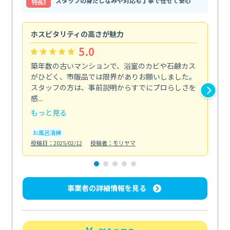
スタッフの身だしなみや対応も丁寧で任せて安心
特⻑3
ホスピタリティの高さが魅力
法
5.0
築年数の古いマンションで、浴室のカビや石鹸カス
会
がひどく、市販品では限界がありお願いしました。
し
スタッフの方は、事前説明からすでにプロらしさを
あ
感...
い...
もっと見る
も
お風呂清掃
ト
投稿日：2025/02/12
投稿者：モリヤマ
投稿日
事業者の詳細情報を見る