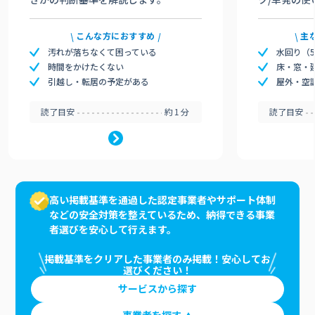
こんな方におすすめ
主
汚れが落ちなくて困っている
水回り（
時間をかけたくない
床・窓・
引越し・転居の予定がある
屋外・空
読了目安
約1分
読了目安
高い掲載基準を通過した認定事業者やサポート体制
などの安全対策を整えているため、納得できる事業
者選びを安心して行えます。
掲載基準をクリアした事業者のみ掲載！安心してお
選びください！
サービスから探す