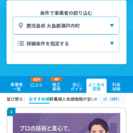
条件で事業者の絞り込む
4
45
件
件
事業者
施工
安心
よくある
料金
口コミ
一覧
事例
ガイド
質問
相場
並び替え :
おすすめ順
新着順
人気順
価格が安い順
評価が高い順
（6件）
評価
1