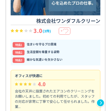
株式会社ワンダフルクリーン
3.0
(3件)
＋
住まいを守るプロ意識
特⻑1
生活空間を尊重する姿勢
特⻑2
細かな気遣いを欠かさない
特⻑3
オフィスが快適に
納
4.0
会社の天井に設置されたエアコンのクリーニングを
浴
お願いしました。初めての利用でしたが、スタッフ
終
の対応が非常に丁寧で安心して任せられました。作
き
業...
し...