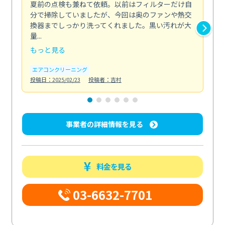
夏前の点検も兼ねて依頼。以前はフィルターだけ自
掃
分で掃除していましたが、今回は奥のファンや熱交
た
換器までしっかり洗ってくれました。黒い汚れが大
キ
量...
安...
もっと見る
も
エアコンクリーニング
お
投稿日：2025/02/23
投稿者：吉村
投稿日
事業者の詳細情報を見る
料金を見る
03-6632-7701