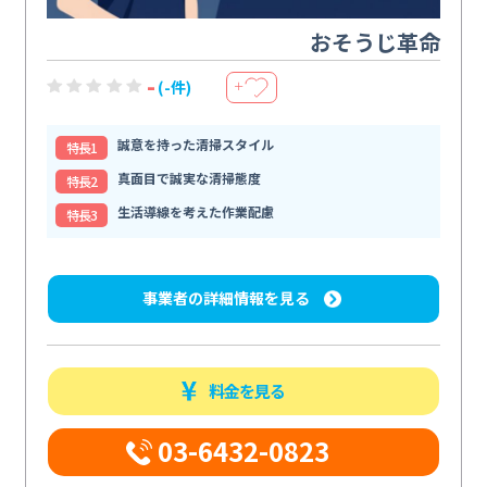
おそうじ革命
-
(-件)
＋
誠意を持った清掃スタイル
特⻑1
真面目で誠実な清掃態度
特⻑2
生活導線を考えた作業配慮
特⻑3
事業者の詳細情報を見る
料金を見る
03-6432-0823