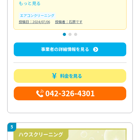
もっと見る
も
エアコンクリーニング
お
投稿日：2024/07/06
投稿者：石原です
投稿日
事業者の詳細情報を見る
料金を見る
042-326-4301
5