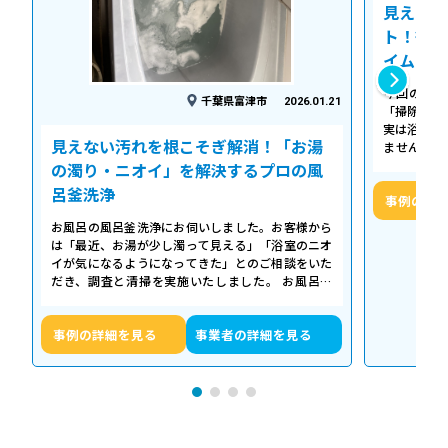
見えない
ト！徹底
イム
今回の作業
千葉県富津市
2026.01.21
「掃除して
実は浴槽の
見えない汚れを根こそぎ解消！「お湯
ません。 
「浴槽の裏
の濁り・ニオイ」を解決するプロの風
呂釜洗浄
事例の詳
お風呂の風呂釜洗浄にお伺いしました。お客様から
は「最近、お湯が少し濁って見える」「浴室のニオ
イが気になるようになってきた」とのご相談をいた
だき、調査と清掃を実施いたしました。 お風呂の
浴槽は毎日掃除していても、お湯が循環…
事例の詳細を見る
事業者の詳細を見る