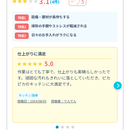
3.1
5
(4件)
＋
設備・建材が長持ちする
特⻑1
掃除の手間やストレスが軽減される
特⻑2
日々のお手入れがラクになる
特⻑3
仕上がりに満足
親
5.0
作業はとても丁寧で、仕上がりも素晴らしかったで
ス
す。頑固な汚れもきれいに落としていただき、ピカ
説
ピカのキッチンに大満足です。
の
い...
キッチン清掃
も
投稿日：2024/08/03
投稿者：でんでん
エ
投稿日