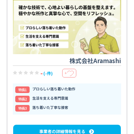
株式会社Aramashi
-
(-件)
＋
プロらしい落ち着いた動作
特⻑1
生活を支える専門意識
特⻑2
落ち着いた丁寧な接客
特⻑3
事業者の詳細情報を見る