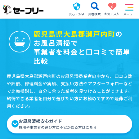
0
安心・安全
業者検索
お気に入り
メニュー
鹿児島県大島郡瀬戸内町
の
お風呂清掃で
事業者を料金と口コミで簡単
比較
鹿児島県大島郡瀬戸内町のお風呂清掃業者の中から、口コミ数
や評価、修理料金や実績、支払い方法やアフターフォローなど
で比較検討し、自分に合った業者を見つけることができます。
納得できる業者を自分で選びたい方にお勧めですので是非ご利
用ください。
お風呂清掃安心ガイド
費用や事業者の選び方に不安がある方はこちら