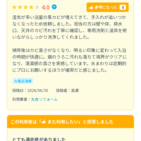
4.0
0
参考になった
湿気が多い浴室の黒カビが増えてきて、手入れが追いつか
なくなったため依頼しました。担当の方は壁や床、排水
口、天井のカビ汚れを丁寧に確認し、専用洗剤と道具を使
いながらしっかり洗浄してくれました。
掃除後はカビ臭さがなくなり、明るい印象に変わって入浴
の時間が快適に。鏡のうろこ汚れも落ちて視界がクリアに
なり、清潔感の高さを実感しています。水まわりは定期的
にプロにお願いするほうが確実だと感じました。
お風呂清掃
投稿日：2026/06/30
投稿者：高瀬
利用業者：
丸吉リフォーム
この利用者は「
また利用したい
」と回答しました
とても満足感がありました