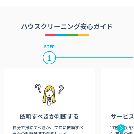
ハウスクリーニング安心ガイド
STEP
1
依頼すべきか
判断する
サービ
自分で掃除すべきか、プロに依頼すべ
17種類の清
きかの判断基準を解説します。
ク/単発の使