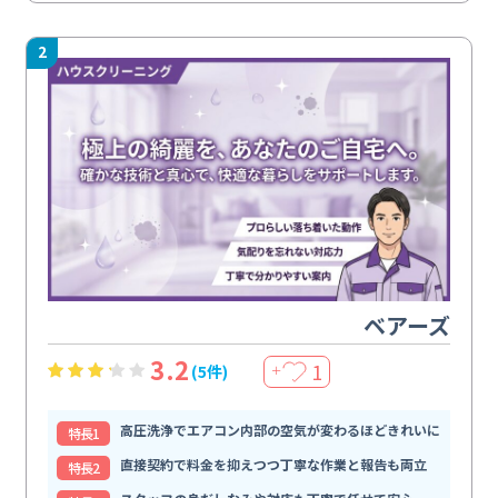
2
ベアーズ
3.2
1
(5件)
＋
高圧洗浄でエアコン内部の空気が変わるほどきれいに
特⻑1
直接契約で料金を抑えつつ丁寧な作業と報告も両立
特⻑2