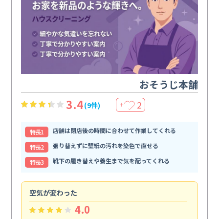
おそうじ本舗
3.4
2
(9件)
＋
店舗は閉店後の時間に合わせて作業してくれる
特⻑1
張り替えずに壁紙の汚れを染色で直せる
特⻑2
靴下の履き替えや養生まで気を配ってくれる
特⻑3
空気が変わった
浴
4.0