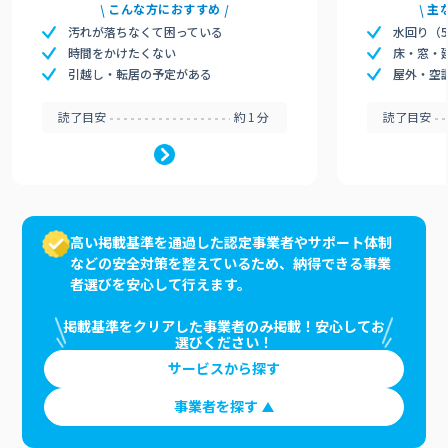
こんな方におすすめ
主
汚れが落ちなくて困っている
水回り（
時間をかけたくない
床・窓・
引越し・転居の予定がある
屋外・空
読了目安
約1分
読了目安
高い掲載基準を通過した認定事業者やサポート体制
などの安全対策を整えているため、納得できる事業
者選びを安心して行えます。
掲載基準をクリアした事業者のみ掲載！安心してお
選びください！
サービスから探す
事業者を探す