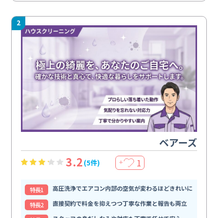
2
ベアーズ
3.2
1
(5件)
＋
高圧洗浄でエアコン内部の空気が変わるほどきれいに
特⻑1
直接契約で料金を抑えつつ丁寧な作業と報告も両立
特⻑2