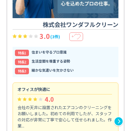
株式会社ワンダフルクリーン
3.0
(3件)
＋
住まいを守るプロ意識
特⻑1
生活空間を尊重する姿勢
特⻑2
細かな気遣いを欠かさない
特⻑3
オフィスが快適に
納
4.0
会社の天井に設置されたエアコンのクリーニングを
浴
お願いしました。初めての利用でしたが、スタッフ
終
の対応が非常に丁寧で安心して任せられました。作
き
業...
し...