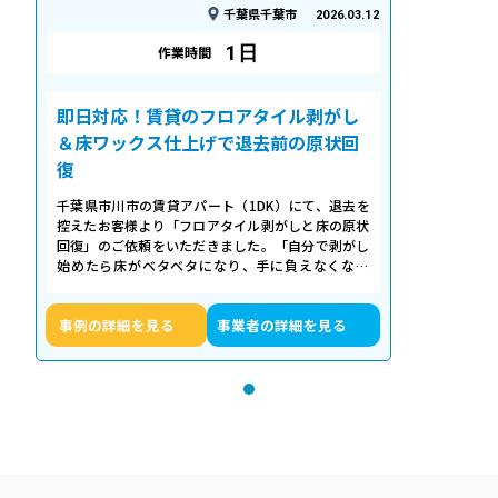
千葉県千葉市
2026.03.12
1日
作業時間
即日対応！賃貸のフロアタイル剥がし
＆床ワックス仕上げで退去前の原状回
復
千葉県市川市の賃貸アパート（1DK）にて、退去を
控えたお客様より「フロアタイル剥がしと床の原状
回復」のご依頼をいただきました。「自分で剥がし
始めたら床がベタベタになり、手に負えなくなっ
た」「退去期限が迫っていて時間がない…
事例の詳細を見る
事業者の詳細を見る