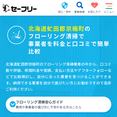
0
安心・安全
業者検索
お気に入り
メニュー
北海道虻田郡京極町
の
フローリング清掃で
事業者を料金と口コミで簡単
比較
北海道虻田郡京極町のフローリング清掃業者の中から、口コミ
数や評価、修理料金や実績、支払い方法やアフターフォローな
どで比較検討し、自分に合った業者を見つけることができま
す。納得できる業者を自分で選びたい方にお勧めですので是非
ご利用ください。
フローリング清掃安心ガイド
費用や事業者の選び方に不安がある方はこちら