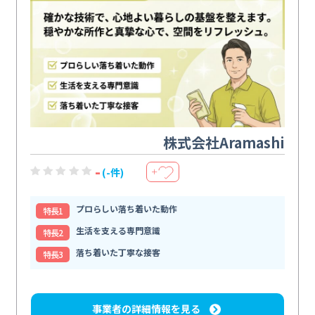
株式会社Aramashi
-
(-件)
＋
プロらしい落ち着いた動作
特⻑1
生活を支える専門意識
特⻑2
落ち着いた丁寧な接客
特⻑3
事業者の詳細情報を見る