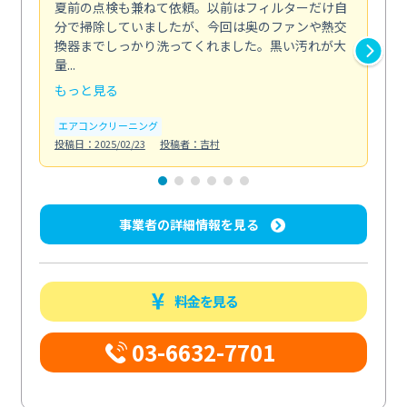
夏前の点検も兼ねて依頼。以前はフィルターだけ自
掃
分で掃除していましたが、今回は奥のファンや熱交
た
換器までしっかり洗ってくれました。黒い汚れが大
キ
量...
安...
もっと見る
も
エアコンクリーニング
お
投稿日：2025/02/23
投稿者：吉村
投稿日
事業者の詳細情報を見る
料金を見る
03-6632-7701