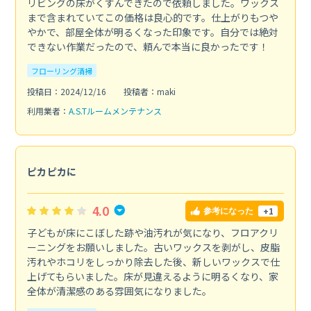
リビングの床がくすんできたので依頼しました。ワックス
まで含まれていてこの価格は良心的です。仕上がりもつや
やかで、部屋全体が明るくなった印象です。自分では絶対
できない作業だったので、頼んで本当に良かったです！
フローリング清掃
投稿日：2024/12/16
投稿者：maki
利用業者：
A.S.Tルームメンテナンス
ピカピカに
4.0
+1
参考になった
子どもが床にこぼした跡や油汚れが気になり、フロアクリ
ーニングをお願いしました。古いワックスを剥がし、皮脂
汚れやホコリをしっかり除去した後、新しいワックスで仕
上げてもらいました。床が見違えるように明るくなり、家
全体が清潔感のある雰囲気になりました。