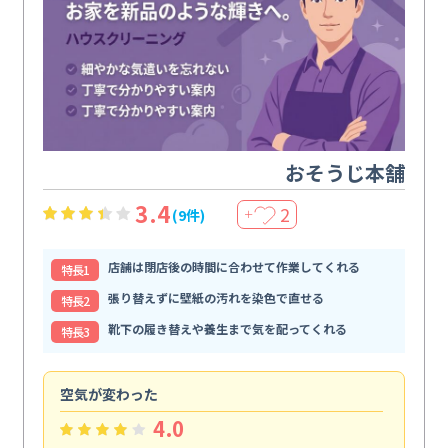
おそうじ本舗
3.4
2
(9件)
＋
店舗は閉店後の時間に合わせて作業してくれる
特⻑1
張り替えずに壁紙の汚れを染色で直せる
特⻑2
靴下の履き替えや養生まで気を配ってくれる
特⻑3
空気が変わった
浴
4.0