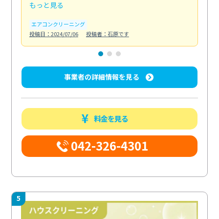
もっと見る
も
エアコンクリーニング
お
投稿日：2024/07/06
投稿者：石原です
投稿日
事業者の詳細情報を見る
料金を見る
042-326-4301
5