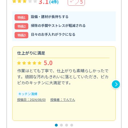
3.1
5
(4件)
＋
設備・建材が長持ちする
特⻑1
掃除の手間やストレスが軽減される
特⻑2
日々のお手入れがラクになる
特⻑3
仕上がりに満足
親
5.0
作業はとても丁寧で、仕上がりも素晴らしかったで
ス
す。頑固な汚れもきれいに落としていただき、ピカ
説
ピカのキッチンに大満足です。
の
い...
キッチン清掃
も
投稿日：2024/08/03
投稿者：でんでん
エ
投稿日