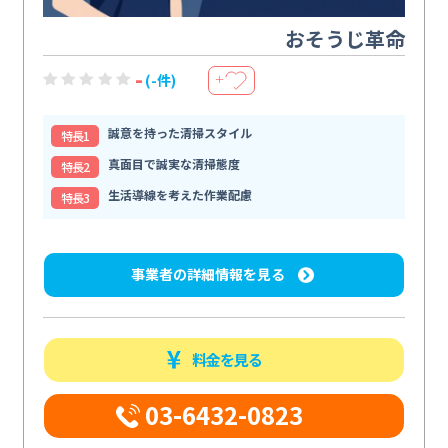
おそうじ革命
-
(-件)
＋
誠意を持った清掃スタイル
特⻑1
真面目で誠実な清掃態度
特⻑2
生活導線を考えた作業配慮
特⻑3
事業者の詳細情報を見る
料金を見る
03-6432-0823