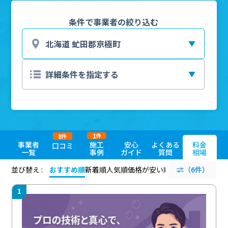
条件で事業者の絞り込む
1
8
件
件
事業者
施工
安心
よくある
料金
口コミ
一覧
事例
ガイド
質問
相場
並び替え :
おすすめ順
新着順
人気順
価格が安い順
評価が高い順
（6件）
評価
1