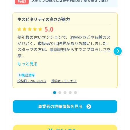
スタッフの身だしなみや対応も丁寧で任せて安心
特⻑3
ホスピタリティの高さが魅力
法
5.0
築年数の古いマンションで、浴室のカビや石鹸カス
会
がひどく、市販品では限界がありお願いしました。
し
スタッフの方は、事前説明からすでにプロらしさを
あ
感...
い...
もっと見る
も
お風呂清掃
ト
投稿日：2025/02/12
投稿者：モリヤマ
投稿日
事業者の詳細情報を見る