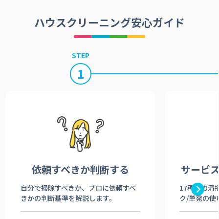
ハウスクリーニング安心ガイド
STEP
1
依頼すべきか
判断する
サービ
自分で掃除すべきか、プロに依頼すべ
17種類の清
きかの判断基準を解説します。
ク/単発の使