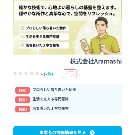
株式会社Aramashi
-
(-件)
＋
プロらしい落ち着いた動作
特⻑1
生活を支える専門意識
特⻑2
落ち着いた丁寧な接客
特⻑3
事業者の詳細情報を見る