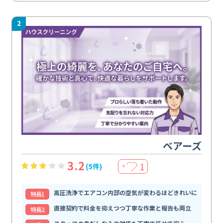
2
ベアーズ
3.2
1
(5件)
＋
高圧洗浄でエアコン内部の空気が変わるほどきれいに
特⻑1
直接契約で料金を抑えつつ丁寧な作業と報告も両立
特⻑2