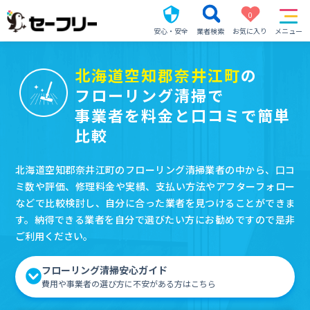
0
安心・安全
業者検索
お気に入り
メニュー
北海道空知郡奈井江町
の
フローリング清掃で
事業者を料金と口コミで簡単
比較
北海道空知郡奈井江町のフローリング清掃業者の中から、口コ
ミ数や評価、修理料金や実績、支払い方法やアフターフォロー
などで比較検討し、自分に合った業者を見つけることができま
す。納得できる業者を自分で選びたい方にお勧めですので是非
ご利用ください。
フローリング清掃安心ガイド
費用や事業者の選び方に不安がある方はこちら