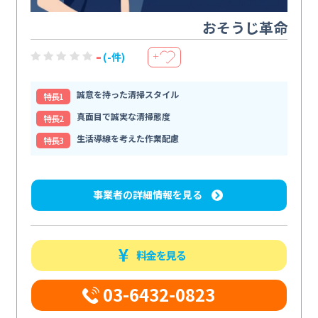
おそうじ革命
-
(-件)
＋
誠意を持った清掃スタイル
特⻑1
真面目で誠実な清掃態度
特⻑2
生活導線を考えた作業配慮
特⻑3
事業者の詳細情報を見る
料金を見る
03-6432-0823