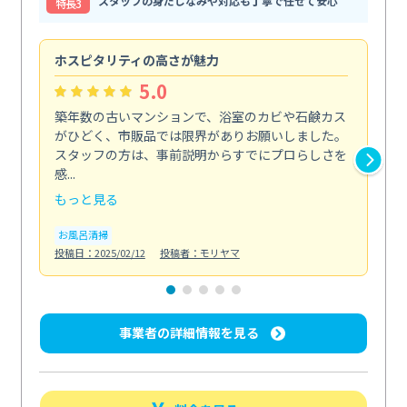
スタッフの身だしなみや対応も丁寧で任せて安心
特⻑3
ホスピタリティの高さが魅力
法
5.0
築年数の古いマンションで、浴室のカビや石鹸カス
会
がひどく、市販品では限界がありお願いしました。
し
スタッフの方は、事前説明からすでにプロらしさを
あ
感...
い...
もっと見る
も
お風呂清掃
ト
投稿日：2025/02/12
投稿者：モリヤマ
投稿日
事業者の詳細情報を見る