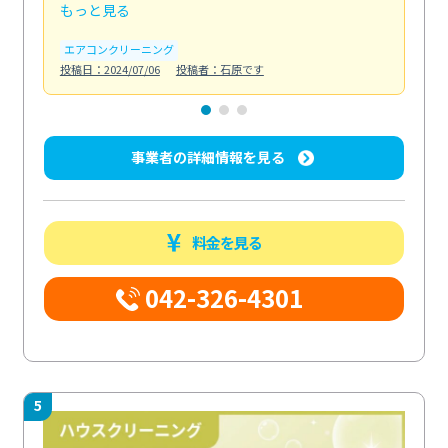
もっと見る
も
エアコンクリーニング
お
投稿日：2024/07/06
投稿者：石原です
投稿日
事業者の詳細情報を見る
料金を見る
042-326-4301
5