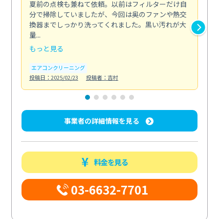
夏前の点検も兼ねて依頼。以前はフィルターだけ自
掃
分で掃除していましたが、今回は奥のファンや熱交
た
換器までしっかり洗ってくれました。黒い汚れが大
キ
量...
安...
もっと見る
も
エアコンクリーニング
お
投稿日：2025/02/23
投稿者：吉村
投稿日
事業者の詳細情報を見る
料金を見る
03-6632-7701