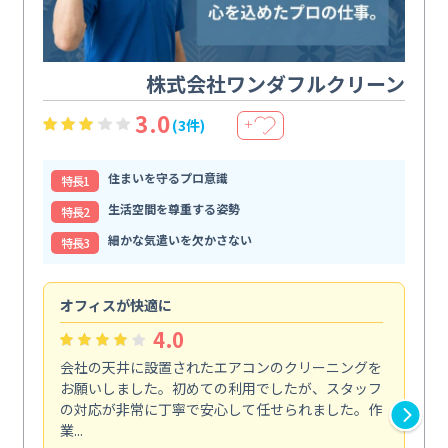
株式会社ワンダフルクリーン
3.0
(3件)
＋
住まいを守るプロ意識
特⻑1
生活空間を尊重する姿勢
特⻑2
細かな気遣いを欠かさない
特⻑3
オフィスが快適に
納
4.0
会社の天井に設置されたエアコンのクリーニングを
浴
お願いしました。初めての利用でしたが、スタッフ
終
の対応が非常に丁寧で安心して任せられました。作
き
業...
し...