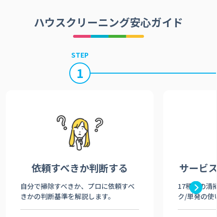
ハウスクリーニング安心ガイド
STEP
1
依頼すべきか
判断する
サービ
自分で掃除すべきか、プロに依頼すべ
17種類の清
きかの判断基準を解説します。
ク/単発の使