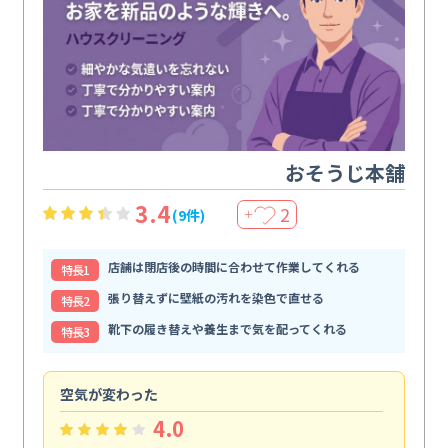
おそうじ本舗
3.4
2
(9件)
＋
店舗は閉店後の時間に合わせて作業してくれる
特⻑1
張り替えずに壁紙の汚れを染色で直せる
特⻑2
靴下の履き替えや養生まで気を配ってくれる
特⻑3
空気が変わった
浴
4.0