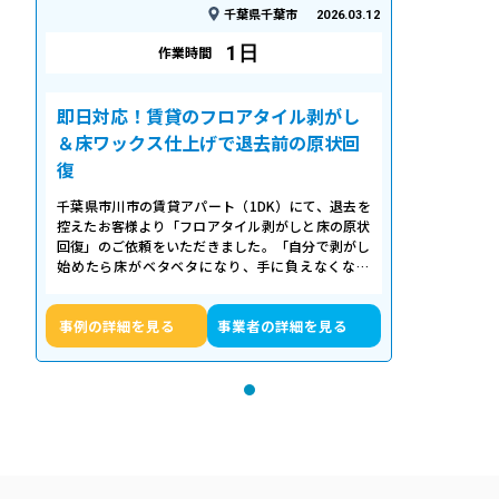
千葉県千葉市
2026.03.12
1日
作業時間
即日対応！賃貸のフロアタイル剥がし
＆床ワックス仕上げで退去前の原状回
復
千葉県市川市の賃貸アパート（1DK）にて、退去を
控えたお客様より「フロアタイル剥がしと床の原状
回復」のご依頼をいただきました。「自分で剥がし
始めたら床がベタベタになり、手に負えなくなっ
た」「退去期限が迫っていて時間がない…
事例の詳細を見る
事業者の詳細を見る