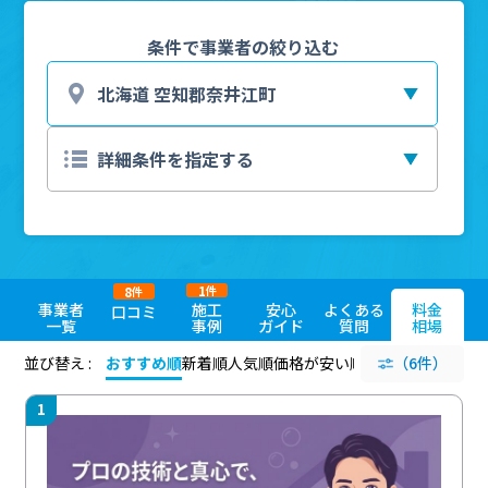
条件で事業者の絞り込む
1
8
件
件
事業者
施工
安心
よくある
料金
口コミ
一覧
事例
ガイド
質問
相場
並び替え :
おすすめ順
新着順
人気順
価格が安い順
評価が高い順
（6件）
評価
1