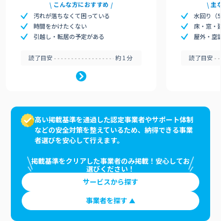
こんな方におすすめ
主
汚れが落ちなくて困っている
水回り（
時間をかけたくない
床・窓・
引越し・転居の予定がある
屋外・空
読了目安
約1分
読了目安
高い掲載基準を通過した認定事業者やサポート体制
などの安全対策を整えているため、納得できる事業
者選びを安心して行えます。
掲載基準をクリアした事業者のみ掲載！安心してお
選びください！
サービスから探す
事業者を探す