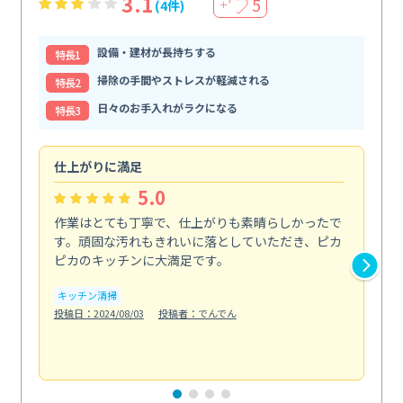
3.1
5
(4件)
＋
設備・建材が長持ちする
特⻑1
掃除の手間やストレスが軽減される
特⻑2
日々のお手入れがラクになる
特⻑3
仕上がりに満足
親
5.0
作業はとても丁寧で、仕上がりも素晴らしかったで
ス
す。頑固な汚れもきれいに落としていただき、ピカ
説
ピカのキッチンに大満足です。
の
い...
キッチン清掃
も
投稿日：2024/08/03
投稿者：でんでん
エ
投稿日