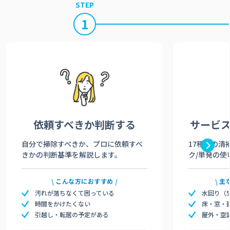
STEP
1
依頼すべきか
判断する
サービ
自分で掃除すべきか、プロに依頼すべ
17種類の清
きかの判断基準を解説します。
ク/単発の使
こんな方におすすめ
主
汚れが落ちなくて困っている
水回り（
時間をかけたくない
床・窓・
引越し・転居の予定がある
屋外・空