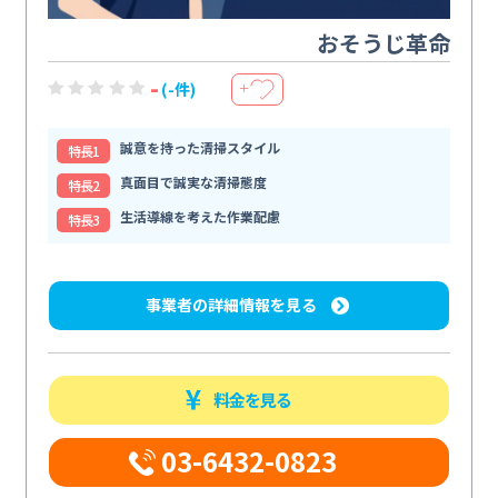
おそうじ革命
-
(-件)
＋
誠意を持った清掃スタイル
特⻑1
真面目で誠実な清掃態度
特⻑2
生活導線を考えた作業配慮
特⻑3
事業者の詳細情報を見る
料金を見る
03-6432-0823