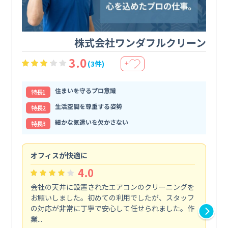
株式会社ワンダフルクリーン
3.0
(3件)
＋
住まいを守るプロ意識
特⻑1
生活空間を尊重する姿勢
特⻑2
細かな気遣いを欠かさない
特⻑3
オフィスが快適に
納
4.0
会社の天井に設置されたエアコンのクリーニングを
浴
お願いしました。初めての利用でしたが、スタッフ
終
の対応が非常に丁寧で安心して任せられました。作
き
業...
し...