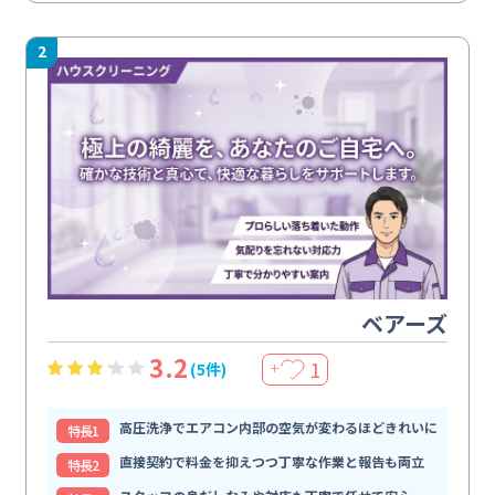
2
ベアーズ
3.2
1
(5件)
＋
高圧洗浄でエアコン内部の空気が変わるほどきれいに
特⻑1
直接契約で料金を抑えつつ丁寧な作業と報告も両立
特⻑2