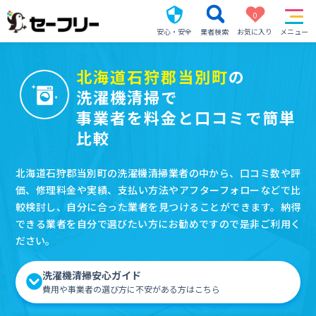
0
安心・安全
業者検索
お気に入り
メニュー
北海道石狩郡当別町
の
洗濯機清掃で
事業者を料金と口コミで簡単
比較
北海道石狩郡当別町の洗濯機清掃業者の中から、口コミ数や評
価、修理料金や実績、支払い方法やアフターフォローなどで比
較検討し、自分に合った業者を見つけることができます。納得
できる業者を自分で選びたい方にお勧めですので是非ご利用く
ださい。
洗濯機清掃安心ガイド
費用や事業者の選び方に不安がある方はこちら