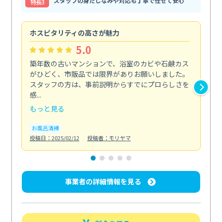
スタッフの身だしなみや対応も丁寧で任せて安心
特⻑3
ホスピタリティの高さが魅力
法
5.0
築年数の古いマンションで、浴室のカビや石鹸カス
会
がひどく、市販品では限界がありお願いしました。
し
スタッフの方は、事前説明からすでにプロらしさを
あ
感...
い...
もっと見る
も
お風呂清掃
ト
投稿日：2025/02/12
投稿者：モリヤマ
投稿日
事業者の詳細情報を見る