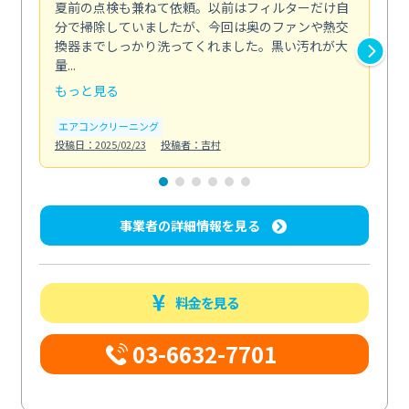
夏前の点検も兼ねて依頼。以前はフィルターだけ自
掃
分で掃除していましたが、今回は奥のファンや熱交
た
換器までしっかり洗ってくれました。黒い汚れが大
キ
量...
安...
もっと見る
も
エアコンクリーニング
お
投稿日：2025/02/23
投稿者：吉村
投稿日
事業者の詳細情報を見る
料金を見る
03-6632-7701