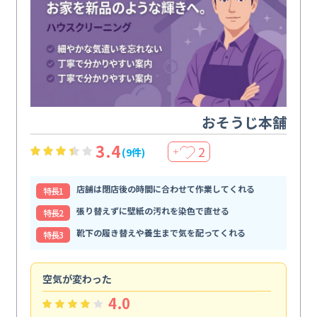
おそうじ本舗
3.4
2
(9件)
＋
店舗は閉店後の時間に合わせて作業してくれる
特⻑1
張り替えずに壁紙の汚れを染色で直せる
特⻑2
靴下の履き替えや養生まで気を配ってくれる
特⻑3
空気が変わった
浴
4.0