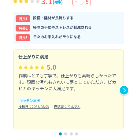
3.1
5
(4件)
＋
設備・建材が長持ちする
特⻑1
掃除の手間やストレスが軽減される
特⻑2
日々のお手入れがラクになる
特⻑3
仕上がりに満足
親
5.0
作業はとても丁寧で、仕上がりも素晴らしかったで
ス
す。頑固な汚れもきれいに落としていただき、ピカ
説
ピカのキッチンに大満足です。
の
い...
キッチン清掃
も
投稿日：2024/08/03
投稿者：でんでん
エ
投稿日