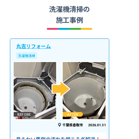
洗濯機清掃の
施工事例
丸吉リフォーム
洗濯機清掃
BEFORE
AFTER
千葉県香取市
2026.01.31
見えない裏側の汚れを根こそぎ解消！