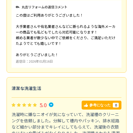
丸吉リフォームの返信コメント
この度はご利用ありがとうございました！
大手業者さんや有名業者さんなどに断られるような海外メーカ
ーの商品でも私どもでしたら対応可能になります！
頼める業者が数少ない中でご依頼をくださり、ご満足いただけ
たようでとても嬉しいです！
ありがとうございました！
返信日：2026年01月16日
清潔な洗濯生活
5.0
0
参考になった
洗濯時に嫌なニオイが気になっていて、洗濯槽のクリーニ
ングを依頼しました。分解して槽内やパッキン、排水経路
など細かい部分までキレイにしてもらえて、洗濯後の衣類
のにおいや黄ばみがなくなりました。洗濯機まわりも清潔