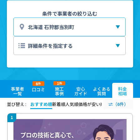
条件で事業者の絞り込む
1
6
件
件
事業者
施工
安心
よくある
料金
口コミ
一覧
事例
ガイド
質問
相場
並び替え :
おすすめ順
新着順
人気順
価格が安い順
評価が高い順
（6件）
評価
1