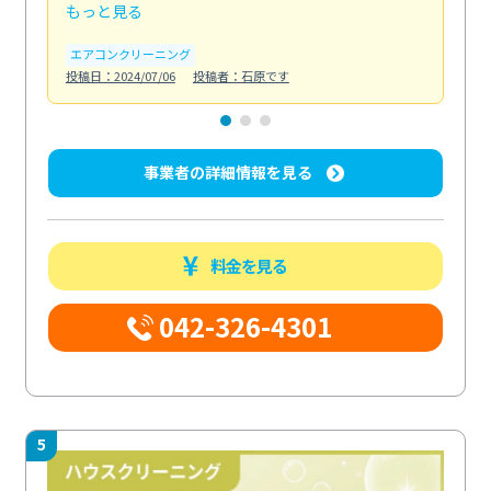
もっと見る
も
エアコンクリーニング
お
投稿日：2024/07/06
投稿者：石原です
投稿日
事業者の詳細情報を見る
料金を見る
042-326-4301
5