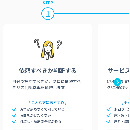
STEP
1
依頼すべきか
判断する
サービ
自分で掃除すべきか、プロに依頼すべ
17種類の清
きかの判断基準を解説します。
ク/単発の使
こんな方におすすめ
主
汚れが落ちなくて困っている
水回り（
時間をかけたくない
床・窓・
引越し・転居の予定がある
屋外・空