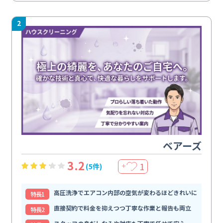
2
ベアーズ
3.2
1
(5件)
＋
高圧洗浄でエアコン内部の空気が変わるほどきれいに
特⻑1
直接契約で料金を抑えつつ丁寧な作業と報告も両立
特⻑2