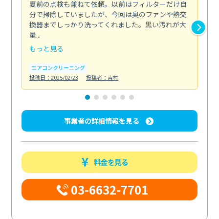
夏前の点検も兼ねて依頼。以前はフィルターだけ自
掃
分で掃除していましたが、今回は奥のファンや熱交
た
換器までしっかり洗ってくれました。黒い汚れが大
キ
量...
安...
もっと見る
も
エアコンクリーニング
お
投稿日：2025/02/23
投稿者：吉村
投稿日
事業者の詳細情報を見る
料金を見る
03-6632-7701