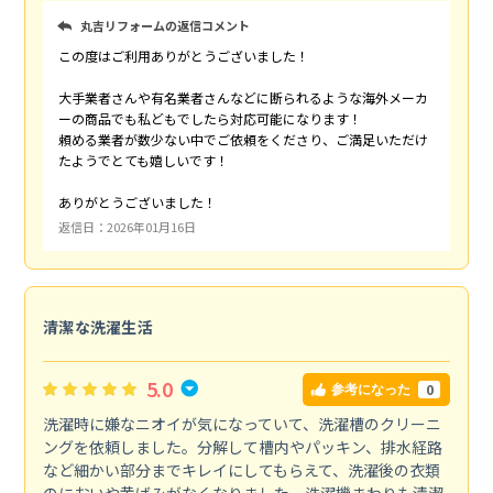
丸吉リフォームの返信コメント
この度はご利用ありがとうございました！
大手業者さんや有名業者さんなどに断られるような海外メーカ
ーの商品でも私どもでしたら対応可能になります！
頼める業者が数少ない中でご依頼をくださり、ご満足いただけ
たようでとても嬉しいです！
ありがとうございました！
返信日：2026年01月16日
清潔な洗濯生活
5.0
0
参考になった
洗濯時に嫌なニオイが気になっていて、洗濯槽のクリーニ
ングを依頼しました。分解して槽内やパッキン、排水経路
など細かい部分までキレイにしてもらえて、洗濯後の衣類
のにおいや黄ばみがなくなりました。洗濯機まわりも清潔