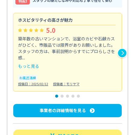
スタッフの身だしなみや対応も丁寧で任せて安心
特⻑3
ホスピタリティの高さが魅力
法
5.0
築年数の古いマンションで、浴室のカビや石鹸カス
会
がひどく、市販品では限界がありお願いしました。
し
スタッフの方は、事前説明からすでにプロらしさを
あ
感...
い...
もっと見る
も
お風呂清掃
ト
投稿日：2025/02/12
投稿者：モリヤマ
投稿日
事業者の詳細情報を見る