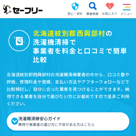
0
安心・安全
業者検索
お気に入り
メニュー
北海道紋別郡西興部村
の
洗濯機清掃で
事業者を料金と口コミで簡単
比較
北海道紋別郡西興部村の洗濯機清掃業者の中から、口コミ数や
評価、修理料金や実績、支払い方法やアフターフォローなどで
比較検討し、自分に合った業者を見つけることができます。納
得できる業者を自分で選びたい方にお勧めですので是非ご利用
ください。
洗濯機清掃安心ガイド
費用や事業者の選び方に不安がある方はこちら