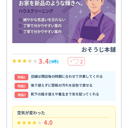
おそうじ本舗
3.4
2
(9件)
＋
店舗は閉店後の時間に合わせて作業してくれる
特⻑1
張り替えずに壁紙の汚れを染色で直せる
特⻑2
靴下の履き替えや養生まで気を配ってくれる
特⻑3
空気が変わった
浴
4.0