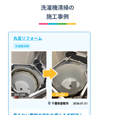
洗濯機清掃の
施工事例
丸吉リフォーム
洗濯機清掃
BEFORE
AFTER
千葉県香取市
2026.01.31
見えない裏側の汚れを根こそぎ解消！