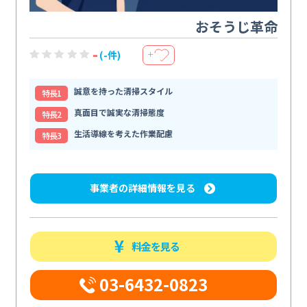
おそうじ革命
-
(-件)
＋
誠意を持った清掃スタイル
特⻑1
真面目で誠実な清掃態度
特⻑2
生活導線を考えた作業配慮
特⻑3
事業者の詳細情報を見る
料金を見る
03-6432-0823