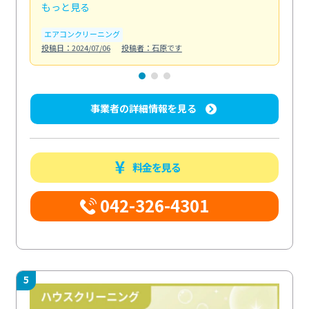
もっと見る
も
エアコンクリーニング
お
投稿日：2024/07/06
投稿者：石原です
投稿日
事業者の詳細情報を見る
料金を見る
042-326-4301
5