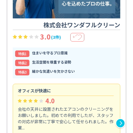
株式会社ワンダフルクリーン
3.0
(3件)
＋
住まいを守るプロ意識
特⻑1
生活空間を尊重する姿勢
特⻑2
細かな気遣いを欠かさない
特⻑3
オフィスが快適に
納
4.0
会社の天井に設置されたエアコンのクリーニングを
浴
お願いしました。初めての利用でしたが、スタッフ
終
の対応が非常に丁寧で安心して任せられました。作
き
業...
し...