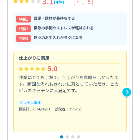
3.1
5
(4件)
＋
設備・建材が長持ちする
特⻑1
掃除の手間やストレスが軽減される
特⻑2
日々のお手入れがラクになる
特⻑3
仕上がりに満足
親
5.0
作業はとても丁寧で、仕上がりも素晴らしかったで
ス
す。頑固な汚れもきれいに落としていただき、ピカ
説
ピカのキッチンに大満足です。
の
い...
キッチン清掃
も
投稿日：2024/08/03
投稿者：でんでん
エ
投稿日