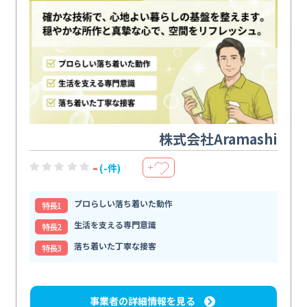
株式会社Aramashi
-
(-件)
＋
プロらしい落ち着いた動作
特⻑1
生活を支える専門意識
特⻑2
落ち着いた丁寧な接客
特⻑3
事業者の詳細情報を見る