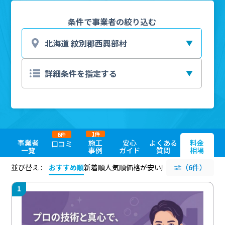
条件で事業者の絞り込む
1
6
件
件
事業者
施工
安心
よくある
料金
口コミ
一覧
事例
ガイド
質問
相場
並び替え :
おすすめ順
新着順
人気順
価格が安い順
評価が高い順
（6件）
評価
1