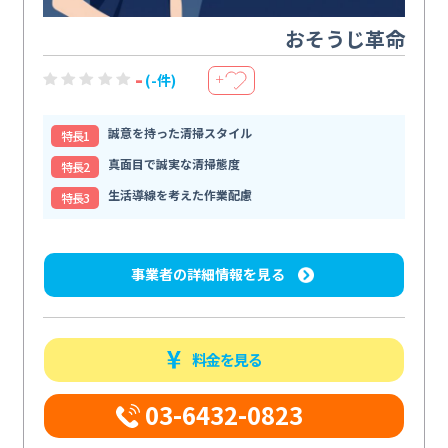
おそうじ革命
-
(-件)
＋
誠意を持った清掃スタイル
特⻑1
真面目で誠実な清掃態度
特⻑2
生活導線を考えた作業配慮
特⻑3
事業者の詳細情報を見る
料金を見る
03-6432-0823