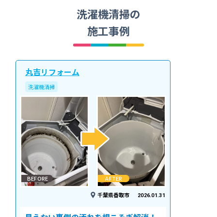
洗濯機清掃の
施工事例
丸吉リフォーム
洗濯機清掃
BEFORE
AFTER
千葉県香取市
2026.01.31
見えない裏側の汚れを根こそぎ解消！