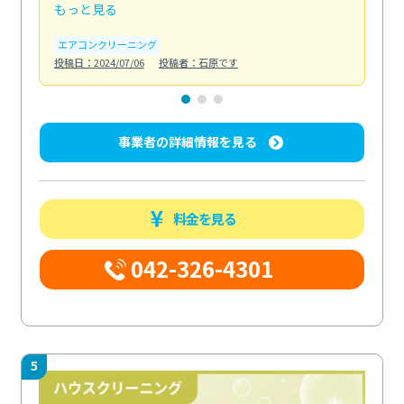
もっと見る
も
エアコンクリーニング
お
投稿日：2024/07/06
投稿者：石原です
投稿日
事業者の詳細情報を見る
料金を見る
042-326-4301
5