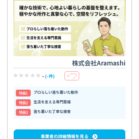
株式会社Aramashi
-
(-件)
＋
プロらしい落ち着いた動作
特⻑1
生活を支える専門意識
特⻑2
落ち着いた丁寧な接客
特⻑3
事業者の詳細情報を見る