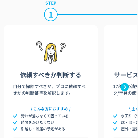
STEP
1
依頼すべきか
判断する
サービ
自分で掃除すべきか、プロに依頼すべ
17種類の清
きかの判断基準を解説します。
ク/単発の使
こんな方におすすめ
主
汚れが落ちなくて困っている
水回り（
時間をかけたくない
床・窓・
引越し・転居の予定がある
屋外・空