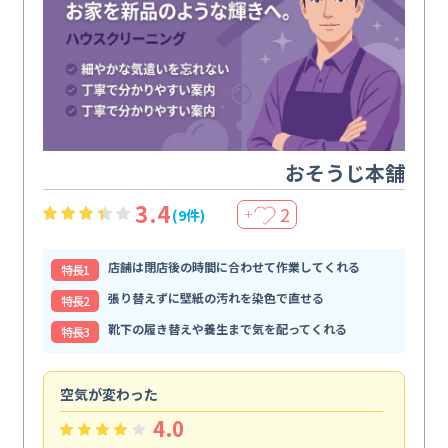
おそうじ本舗
3.4
2
(9件)
＋
店舗は閉店後の時間に合わせて作業してくれる
特⻑1
張り替えずに壁紙の汚れを染色で直せる
特⻑2
靴下の履き替えや養生まで気を配ってくれる
特⻑3
空気が変わった
浴
4.0