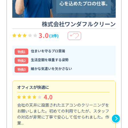
株式会社ワンダフルクリーン
3.0
(3件)
＋
住まいを守るプロ意識
特⻑1
生活空間を尊重する姿勢
特⻑2
細かな気遣いを欠かさない
特⻑3
オフィスが快適に
納
4.0
会社の天井に設置されたエアコンのクリーニングを
浴
お願いしました。初めての利用でしたが、スタッフ
終
の対応が非常に丁寧で安心して任せられました。作
き
業...
し...