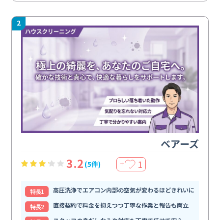
2
ベアーズ
3.2
1
(5件)
＋
高圧洗浄でエアコン内部の空気が変わるほどきれいに
特⻑1
直接契約で料金を抑えつつ丁寧な作業と報告も両立
特⻑2