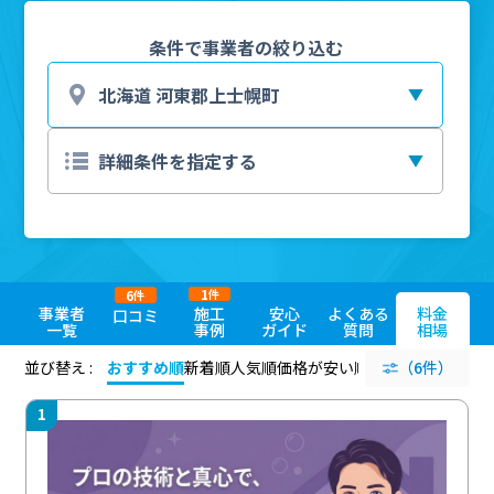
条件で事業者の絞り込む
1
6
件
件
事業者
施工
安心
よくある
料金
口コミ
一覧
事例
ガイド
質問
相場
並び替え :
おすすめ順
新着順
人気順
価格が安い順
評価が高い順
（6件）
評価
1