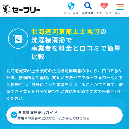
0
安心・安全
業者検索
お気に入り
メニュー
北海道河東郡上士幌町
の
洗濯機清掃で
事業者を料金と口コミで簡単
比較
北海道河東郡上士幌町の洗濯機清掃業者の中から、口コミ数や
評価、修理料金や実績、支払い方法やアフターフォローなどで
比較検討し、自分に合った業者を見つけることができます。納
得できる業者を自分で選びたい方にお勧めですので是非ご利用
ください。
洗濯機清掃安心ガイド
費用や事業者の選び方に不安がある方はこちら