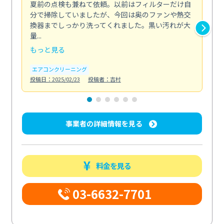
夏前の点検も兼ねて依頼。以前はフィルターだけ自
掃
分で掃除していましたが、今回は奥のファンや熱交
た
換器までしっかり洗ってくれました。黒い汚れが大
キ
量...
安...
もっと見る
も
エアコンクリーニング
お
投稿日：2025/02/23
投稿者：吉村
投稿日
事業者の詳細情報を見る
料金を見る
03-6632-7701