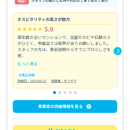
スタッフの身だしなみや対応も丁寧で任せて安心
特⻑3
ホスピタリティの高さが魅力
法
5.0
築年数の古いマンションで、浴室のカビや石鹸カス
会
がひどく、市販品では限界がありお願いしました。
し
スタッフの方は、事前説明からすでにプロらしさを
あ
感...
い...
もっと見る
も
お風呂清掃
ト
投稿日：2025/02/12
投稿者：モリヤマ
投稿日
事業者の詳細情報を見る