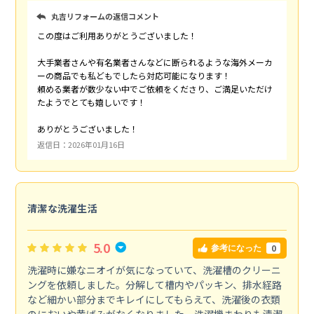
丸吉リフォームの返信コメント
この度はご利用ありがとうございました！
大手業者さんや有名業者さんなどに断られるような海外メーカ
ーの商品でも私どもでしたら対応可能になります！
頼める業者が数少ない中でご依頼をくださり、ご満足いただけ
たようでとても嬉しいです！
ありがとうございました！
返信日：2026年01月16日
清潔な洗濯生活
5.0
0
参考になった
洗濯時に嫌なニオイが気になっていて、洗濯槽のクリーニ
ングを依頼しました。分解して槽内やパッキン、排水経路
など細かい部分までキレイにしてもらえて、洗濯後の衣類
のにおいや黄ばみがなくなりました。洗濯機まわりも清潔