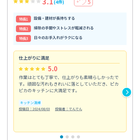
3.1
5
(4件)
＋
設備・建材が長持ちする
特⻑1
掃除の手間やストレスが軽減される
特⻑2
日々のお手入れがラクになる
特⻑3
仕上がりに満足
親
5.0
作業はとても丁寧で、仕上がりも素晴らしかったで
ス
す。頑固な汚れもきれいに落としていただき、ピカ
説
ピカのキッチンに大満足です。
の
い...
キッチン清掃
も
投稿日：2024/08/03
投稿者：でんでん
エ
投稿日