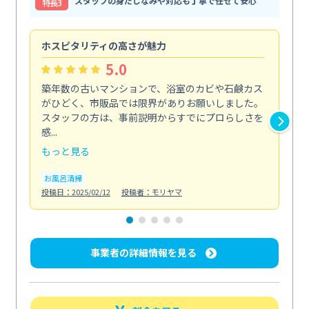
スタッフの身だしなみや対応も丁寧で任せて安心
特⻑3
ホスピタリティの高さが魅力
法
5.0
築年数の古いマンションで、浴室のカビや石鹸カス
会
がひどく、市販品では限界がありお願いしました。
し
スタッフの方は、事前説明からすでにプロらしさを
あ
感...
い...
もっと見る
も
お風呂清掃
ト
投稿日：2025/02/12
投稿者：モリヤマ
投稿日
事業者の詳細情報を見る