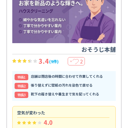
おそうじ本舗
3.4
2
(9件)
＋
店舗は閉店後の時間に合わせて作業してくれる
特⻑1
張り替えずに壁紙の汚れを染色で直せる
特⻑2
靴下の履き替えや養生まで気を配ってくれる
特⻑3
空気が変わった
浴
4.0