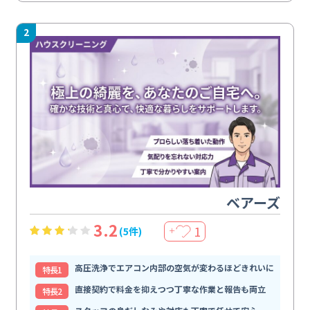
2
ベアーズ
3.2
1
(5件)
＋
高圧洗浄でエアコン内部の空気が変わるほどきれいに
特⻑1
直接契約で料金を抑えつつ丁寧な作業と報告も両立
特⻑2