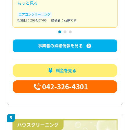
もっと見る
も
エアコンクリーニング
お
投稿日：2024/07/06
投稿者：石原です
投稿日
事業者の詳細情報を見る
料金を見る
042-326-4301
5