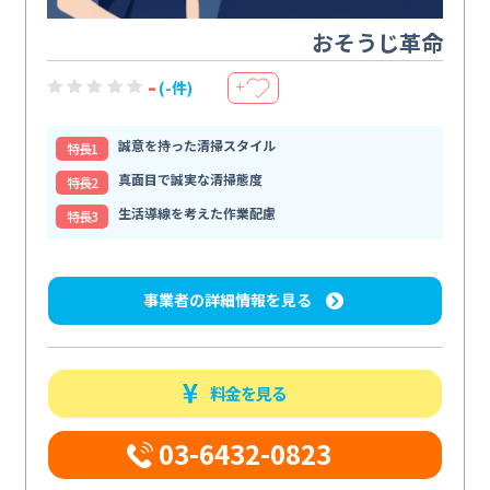
おそうじ革命
-
(-件)
＋
誠意を持った清掃スタイル
特⻑1
真面目で誠実な清掃態度
特⻑2
生活導線を考えた作業配慮
特⻑3
事業者の詳細情報を見る
料金を見る
03-6432-0823