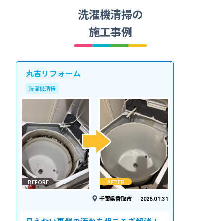
洗濯機清掃の
施工事例
丸吉リフォーム
洗濯機清掃
BEFORE
AFTER
千葉県香取市
2026.01.31
見えない裏側の汚れを根こそぎ解消！