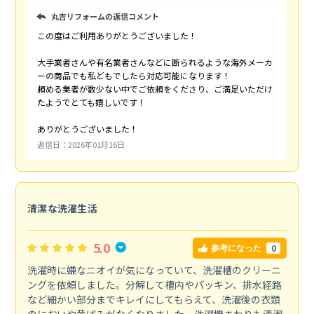
丸吉リフォームの返信コメント
この度はご利用ありがとうございました！
大手業者さんや有名業者さんなどに断られるような海外メーカ
ーの商品でも私どもでしたら対応可能になります！
頼める業者が数少ない中でご依頼をくださり、ご満足いただけ
たようでとても嬉しいです！
ありがとうございました！
返信日：2026年01月16日
清潔な洗濯生活
5.0
0
参考になった
洗濯時に嫌なニオイが気になっていて、洗濯槽のクリーニ
ングを依頼しました。分解して槽内やパッキン、排水経路
など細かい部分までキレイにしてもらえて、洗濯後の衣類
のにおいや黄ばみがなくなりました。洗濯機まわりも清潔