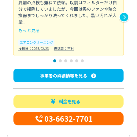
夏前の点検も兼ねて依頼。以前はフィルターだけ自
掃
分で掃除していましたが、今回は奥のファンや熱交
た
換器までしっかり洗ってくれました。黒い汚れが大
キ
量...
安...
もっと見る
も
エアコンクリーニング
お
投稿日：2025/02/23
投稿者：吉村
投稿日
事業者の詳細情報を見る
料金を見る
03-6632-7701