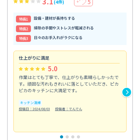
3.1
5
(4件)
＋
設備・建材が長持ちする
特⻑1
掃除の手間やストレスが軽減される
特⻑2
日々のお手入れがラクになる
特⻑3
仕上がりに満足
親
5.0
作業はとても丁寧で、仕上がりも素晴らしかったで
ス
す。頑固な汚れもきれいに落としていただき、ピカ
説
ピカのキッチンに大満足です。
の
い...
キッチン清掃
も
投稿日：2024/08/03
投稿者：でんでん
エ
投稿日