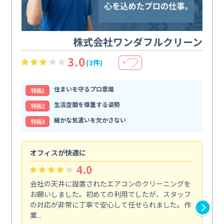
株式会社ワンダフルクリーン
3.0
(3件)
＋
住まいを守るプロ意識
特⻑1
生活空間を尊重する姿勢
特⻑2
細かな気遣いを欠かさない
特⻑3
オフィスが快適に
納
4.0
会社の天井に設置されたエアコンのクリーニングを
浴
お願いしました。初めての利用でしたが、スタッフ
終
の対応が非常に丁寧で安心して任せられました。作
き
業...
し...