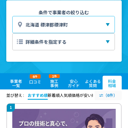
条件で事業者の絞り込む
1
6
件
件
事業者
施工
安心
よくある
料金
口コミ
一覧
事例
ガイド
質問
相場
並び替え :
おすすめ順
新着順
人気順
価格が安い順
評価が高い順
（6件）
評価
1