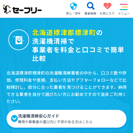
0
安心・安全
業者検索
お気に入り
メニュー
北海道標津郡標津町
の
洗濯機清掃で
事業者を料金と口コミで簡単
比較
北海道標津郡標津町の洗濯機清掃業者の中から、口コミ数や評
価、修理料金や実績、支払い方法やアフターフォローなどで比
較検討し、自分に合った業者を見つけることができます。納得
できる業者を自分で選びたい方にお勧めですので是非ご利用く
ださい。
洗濯機清掃安心ガイド
費用や事業者の選び方に不安がある方はこちら