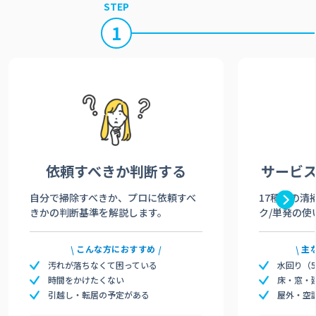
STEP
1
依頼すべきか
判断する
サービ
自分で掃除すべきか、プロに依頼すべ
17種類の清
きかの判断基準を解説します。
ク/単発の使
こんな方におすすめ
主
汚れが落ちなくて困っている
水回り（
時間をかけたくない
床・窓・
引越し・転居の予定がある
屋外・空