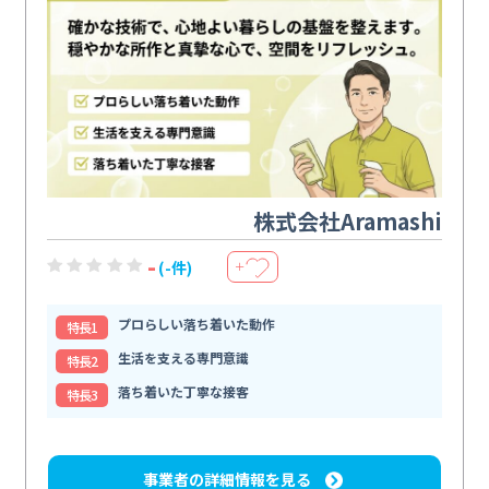
株式会社Aramashi
-
(-件)
＋
プロらしい落ち着いた動作
特⻑1
生活を支える専門意識
特⻑2
落ち着いた丁寧な接客
特⻑3
事業者の詳細情報を見る